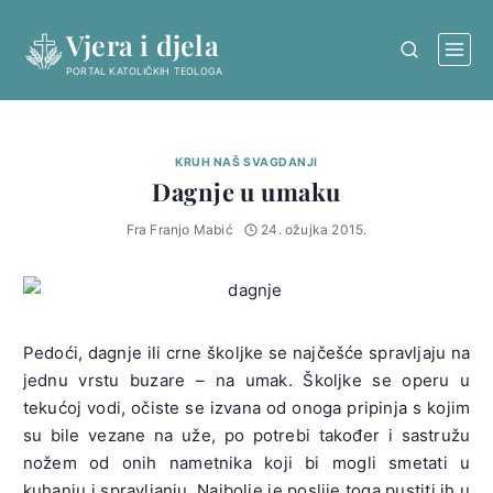
Skip
Vjera i djela
to
content
PORTAL KATOLIČKIH TEOLOGA
KRUH NAŠ SVAGDANJI
Dagnje u umaku
Fra Franjo Mabić
24. ožujka 2015.
Pedoći, dagnje ili crne školjke se najčešće spravljaju na
jednu vrstu buzare – na umak. Školjke se operu u
tekućoj vodi, očiste se izvana od onoga pripinja s kojim
su bile vezane na uže, po potrebi također i sastružu
nožem od onih nametnika koji bi mogli smetati u
kuhanju i spravljanju. Najbolje je poslije toga pustiti ih u