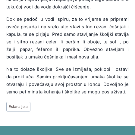
tekućoj vodi da voda dokrajči čišćenje.
Dok se pedoći u vodi ispiru, za to vrijeme se pripremi
oveća posuda i na vrelo ulje stavi sitno rezani češnjak i
kapula, te se pirjaju. Pred samo stavljanje školjki stavlja
se i sitno rezani celer ili peršin ili oboje, te sol i, po
želji, papar, feferon ili paprika. Obvezno stavljam i
bosiljak u umaku češnjaka i maslinova ulja.
Na to dolaze školjke. Sve se izmiješa, poklopi i ostavi
da proključa. Samim proključavanjem umaka školjke se
otvaraju i povećavaju svoj prostor u loncu. Dovoljno je
samo pet minuta kuhanja i školjke se mogu posluživati.
Post
#
slana jela
Tags: