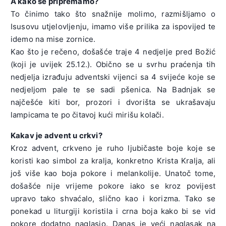
A kako se pripremamo?
To činimo tako što snažnije molimo, razmišljamo o
Isusovu utjelovljenju, imamo više prilika za ispovijed te
idemo na mise zornice.
Kao što je rečeno, došašće traje 4 nedjelje pred Božić
(koji je uvijek 25.12.). Obično se u svrhu praćenja tih
nedjelja izrađuju adventski vijenci sa 4 svijeće koje se
nedjeljom pale te se sadi pšenica. Na Badnjak se
najčešće kiti bor, prozori i dvorišta se ukrašavaju
lampicama te po čitavoj kući mirišu kolači.
Kakav je advent u crkvi?
Kroz advent, crkveno je ruho ljubičaste boje koje se
koristi kao simbol za kralja, konkretno Krista Kralja, ali
još više kao boja pokore i melankolije. Unatoč tome,
došašće nije vrijeme pokore iako se kroz povijest
upravo tako shvaćalo, slično kao i korizma. Tako se
ponekad u liturgiji koristila i crna boja kako bi se vid
pokore dodatno naglasio. Danas je veći naglasak na