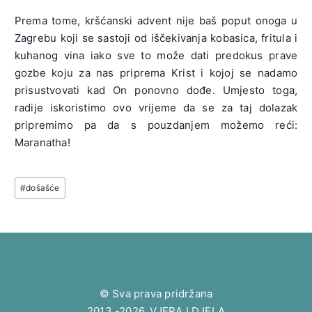
Prema tome, kršćanski advent nije baš poput onoga u
Zagrebu koji se sastoji od iščekivanja kobasica, fritula i
kuhanog vina iako sve to može dati predokus prave
gozbe koju za nas priprema Krist i kojoj se nadamo
prisustvovati kad On ponovno dođe. Umjesto toga,
radije iskoristimo ovo vrijeme da se za taj dolazak
pripremimo pa da s pouzdanjem možemo reći:
Maranatha!
Post
#
došašće
Tags:
© Sva prava pridržana
2013.-2026. VJERA I DJELA