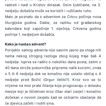
radosti i nadi u Kristov dolazak. Osim ljubičaste, na 3.
nedjelju došašća može se koristiti i ružičasto ruho.
Malo je poznato da s adventom za Crkvu počinje nova
liturgijska godina. Dakle, za razliku od građanskog
kalendara koji započinje 1. siječnja, Crkvena godina
počinje 1. nedjeljom došašća.
Kako je nastao advent?
Porijeklo samog adventa nije sasvim jasno pa stoga niti
nema nekog strogog razloga zbog kojeg traje baš 4
nedjelje. Isprva se radilo o nekoliko dana posta, zatim o
40 dana strože pokorničke pripreme nalik korizmi, onda
o 5 ili 6 nedjelja dok se konačno nije ustalio običaj o 4
nedjelje pred Božić (Grgur Veliki?). Kroz svo se to
vrijeme na misi prate čitanja koja progovaraju o dolasku
mesije koji je iščekivan kroz čitav stari zavjet i konačno
dočekan u novom zavjetu kad se ostvarilo obećanje da
će djevica začeti i roditi sina.