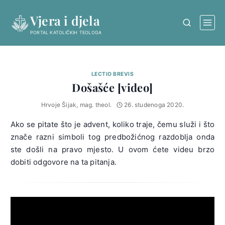
Skip
Vjera i djela
to
content
PORTAL KATOLIČKIH TEOLOGA
LECTIO BREVIS
Došašće [video]
Hrvoje Šijak, mag. theol.
26. studenoga 2020.
Ako se pitate što je advent, koliko traje, čemu služi i što
znače razni simboli tog predbožićnog razdoblja onda
ste došli na pravo mjesto. U ovom ćete videu brzo
dobiti odgovore na ta pitanja.