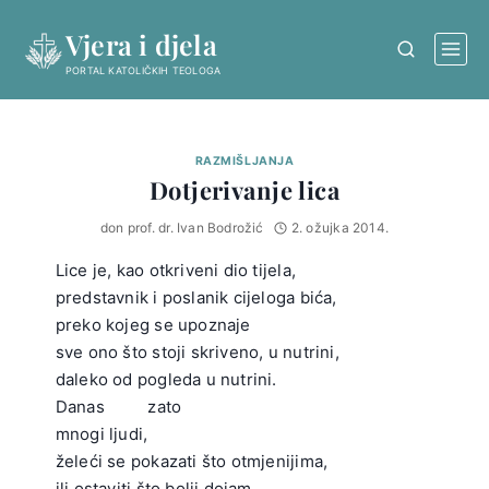
Skip
Vjera i djela
to
content
PORTAL KATOLIČKIH TEOLOGA
RAZMIŠLJANJA
Dotjerivanje lica
don prof. dr. Ivan Bodrožić
2. ožujka 2014.
Lice je, kao otkriveni dio tijela,
predstavnik i poslanik cijeloga bića,
preko kojeg se upoznaje
sve ono što stoji skriveno, u nutrini,
daleko od pogleda u nutrini.
Danas zato
mnogi ljudi,
želeći se pokazati što otmjenijima,
ili ostaviti što bolji dojam,