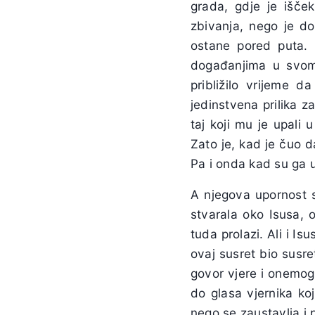
grada, gdje je išče
zbivanja, nego je d
ostane pored puta. 
događanjima u svom 
približilo vrijeme 
jedinstvena prilika 
taj koji mu je upali 
Zato je, kad je čuo d
Pa i onda kad su ga uš
A njegova upornost s
stvarala oko Isusa, 
tuda prolazi. Ali i Is
ovaj susret bio susre
govor vjere i onemogu
do glasa vjernika koj
nego se zaustavlja i 