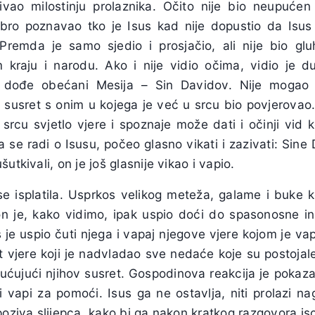
kivao milostinju prolaznika. Očito nije bio neupuće
obro poznavao tko je Isus kad nije dopustio da Isu
Premda je samo sjedio i prosjačio, ali nije bio gl
kraju i narodu. Ako i nije vidio očima, vidio je 
da dođe obećani Mesija – Sin Davidov. Nije mogao šu
za susret s onim u kojega je već u srcu bio povjerovao
u srcu svjetlo vjere i spoznaje može dati i očinji vid 
a se radi o Isusu, počeo glasno vikati i zazivati: Sine 
utkivali, on je još glasnije vikao i vapio.
e isplatila. Usprkos velikog meteža, galame i buke
on je, kako vidimo, ipak uspio doći do spasonosne i
us je uspio čuti njega i vapaj njegove vjere kojom je v
t vjere koji je nadvladao sve nedaće koje su postojale
ćujući njihov susret. Gospodinova reakcija je pokazat
i vapi za pomoći. Isus ga ne ostavlja, niti prolazi n
poziva slijepca, kako bi ga nakon kratkog razgovora isci