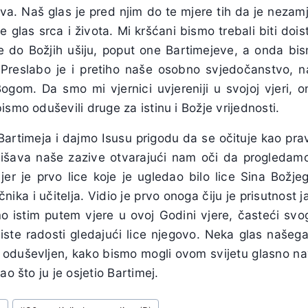
ava. Naš glas je pred njim do te mjere tih da je neza
 glas srca i života. Mi kršćani bismo trebali biti doist
re do Božjih ušiju, poput one Bartimejeve, a onda bism
Preslabo je i pretiho naše osobno svjedočanstvo, na
ogom. Da smo mi vjernici uvjereniji u svojoj vjeri, 
ismo oduševili druge za istinu i Božje vrijednosti.
artimeja i dajmo Isusu prigodu da se očituje kao pravi
išava naše zazive otvarajući nam oči da progledamo
er je prvo lice koje je ugledao bilo lice Sina Božjeg
ečnika i učitelja. Vidio je prvo onoga čiju je prisutnost j
o istim putem vjere u ovoj Godini vjere, časteći sv
 iste radosti gledajući lice njegovo. Neka glas našeg
oduševljen, kako bismo mogli ovom svijetu glasno navij
ao što ju je osjetio Bartimej.