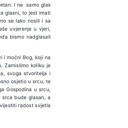
mjetan. I ne samo glas
a glasni, to jest imati
o se lako nosili i sa
še uvjerenje u vjeri,
onda bismo nadglasali
 i moćni Bog, koji na
. Zamislimo koliku je
a, svoga stvoritelja i
asno osjetio u srcu, te
oga Gospodina u srcu,
a srca bude glasan, a
estiti radost svjetla