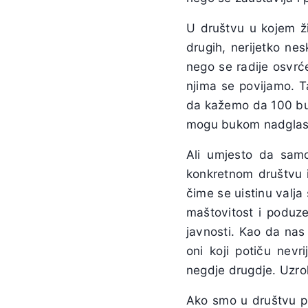
U društvu u kojem ž
drugih, nerijetko nes
nego se radije osvrće
njima se povijamo. T
da kažemo da 100 buk
mogu bukom nadglasa
Ali umjesto da sam
konkretnom društvu i
čime se uistinu valja 
maštovitost i poduze
javnosti. Kao da nas 
oni koji potiču nevr
negdje drugdje. Uzro
Ako smo u društvu pr