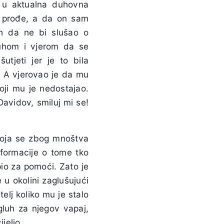
n u aktualna duhovna
s prođe, a da on sam
uh da ne bi slušao o
duhom i vjerom da se
tjeti jer je to bila
. A vjerovao je da mu
koji mu je nedostajao.
Davidov, smiluj mi se!
 koja se zbog mnoštva
nformacije o tome tko
apio za pomoći. Zato je
 u okolini zaglušujući
elj koliko mu je stalo
agluh za njegov vapaj,
jelio.