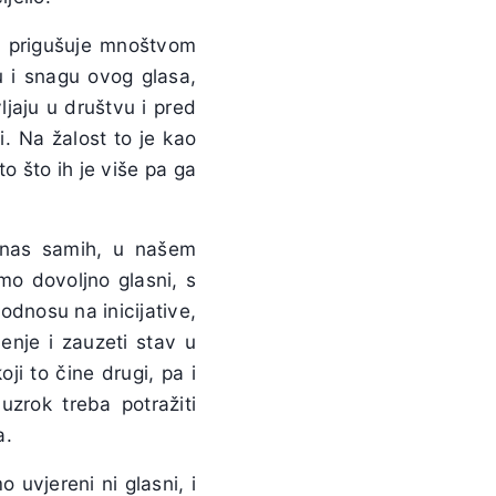
e prigušuje mnoštvom
tu i snagu ovog glasa,
ljaju u društvu i pred
. Na žalost to je kao
 što ih je više pa ga
 nas samih, u našem
mo dovoljno glasni, s
 odnosu na inicijative,
enje i zauzeti stav u
ji to čine drugi, pa i
uzrok treba potražiti
a.
uvjereni ni glasni, i