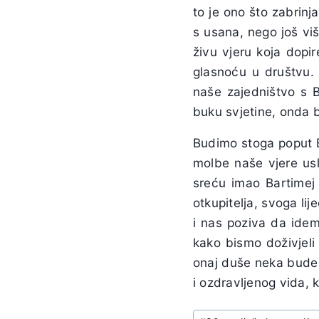
to je ono što zabrinj
s usana, nego još više
živu vjeru koja dopi
glasnoću u društvu. 
naše zajedništvo s B
buku svjetine, onda b
Budimo stoga poput B
molbe naše vjere usl
sreću imao Bartimej j
otkupitelja, svoga lij
i nas poziva da idem
kako bismo doživjeli
onaj duše neka bude 
i ozdravljenog vida, k
Post