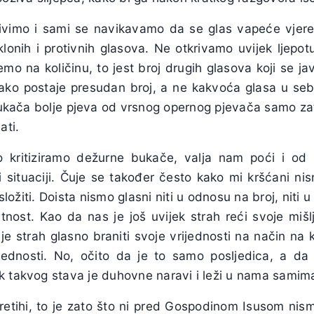
ivimo i sami se navikavamo da se glas vapeće vjer
klonih i protivnih glasova. Ne otkrivamo uvijek ljepo
mo na količinu, to jest broj drugih glasova koji se jav
ako postaje presudan broj, a ne kakvoća glasa u sebi
ača bolje pjeva od vrsnog opernog pjevača samo zato
ti.
o kritiziramo dežurne bukače, valja nam poći i od
 situaciji. Čuje se također često kako mi kršćani nis
složiti. Doista nismo glasni niti u odnosu na broj, niti u
tnost. Kao da nas je još uvijek strah reći svoje mišlj
je strah glasno braniti svoje vrijednosti na način na ko
ijednosti. No, očito da je to samo posljedica, a da 
k takvog stava je duhovne naravi i leži u nama samim
etihi, to je zato što ni pred Gospodinom Isusom nismo 