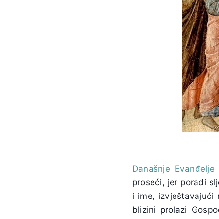
Današnje Evanđelje
d
proseći, jer poradi s
i ime, izvještavajuć
blizini prolazi Gosp