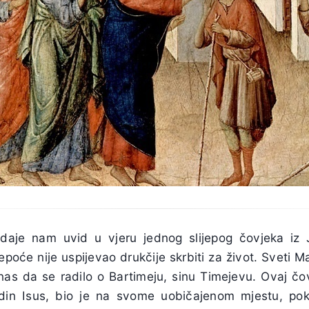
aje nam uvid u vjeru jednog slijepog čovjeka iz Je
ljepoće nije uspijevao drukčije skrbiti za život. Sveti
i nas da se radilo o Bartimeju, sinu Timejevu. Ovaj čo
odin Isus, bio je na svome uobičajenom mjestu, pok