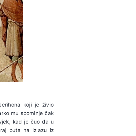
rihona koji je živio
 Marko mu spominje čak
vjek, kad je čuo da u
raj puta na izlazu iz