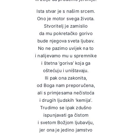
Ista stvar je s našim srcem.
Ono je motor svega života.
Stvoritelj je zamislio
da mu pokretačko gorivo
bude njegova sveta ljubav.
No ne pazimo uvijek na to
i nalijevamo mu u spremnike
i štetna ‘goriva’ koja ga
oštećuju i uništavaju.
Ili pak ona zakonita,
od Boga nam preporučena,
ali s primjesama nečistoća
i drugih ljudskih ‘kemija’.
Trudimo se ipak zdušno
ispunjavati ga čistom
i svetom Božjom ljubavlju,
jer ona je jedino jamstvo