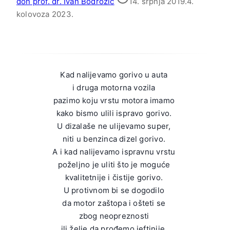
don prof. dr. Ivan Bodrožić
14. srpnja 2019.
4.
kolovoza 2023.
Kad nalijevamo gorivo u auta
i druga motorna vozila
pazimo koju vrstu motora imamo
kako bismo ulili ispravo gorivo.
U dizalaše ne ulijevamo super,
niti u benzinca dizel gorivo.
A i kad nalijevamo ispravnu vrstu
poželjno je uliti što je moguće
kvalitetnije i čistije gorivo.
U protivnom bi se dogodilo
da motor zaštopa i ošteti se
zbog neopreznosti
ili želje da prođemo jeftinije.