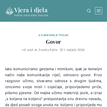
Skip
Vjera i djela
to
content
PORTAL KATOLIČKIH TEOLOGA
U SJENI KRILA TVOJIH
Govor
vlč. prof. dr. Zvonko Pažin
1. veljače 2026.
Iako komuniciramo gestama i mimikom, ipak je temeljni
način naše komunikacije riječ, odnosno govor. Kroz
razgovor učimo, stvaramo odnose s drugim ljudima,
iznosimo svoje misli i osjećaje, pripovijedamo priče,
pišemo pjesme. Od majke učimo materinji jezik, a izraz
„s koljena na koljeno“ pretpostavlja onu drevnu navadu,
da djed posadi svoga unuka na koljeno i pripovijeda mu