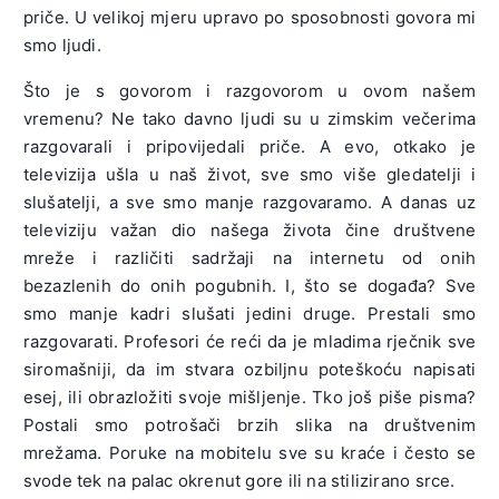
priče. U velikoj mjeru upravo po sposobnosti govora mi
smo ljudi.
Što je s govorom i razgovorom u ovom našem
vremenu? Ne tako davno ljudi su u zimskim večerima
razgovarali i pripovijedali priče. A evo, otkako je
televizija ušla u naš život, sve smo više gledatelji i
slušatelji, a sve smo manje razgovaramo. A danas uz
televiziju važan dio našega života čine društvene
mreže i različiti sadržaji na internetu od onih
bezazlenih do onih pogubnih. I, što se događa? Sve
smo manje kadri slušati jedini druge. Prestali smo
razgovarati. Profesori će reći da je mladima rječnik sve
siromašniji, da im stvara ozbiljnu poteškoću napisati
esej, ili obrazložiti svoje mišljenje. Tko još piše pisma?
Postali smo potrošači brzih slika na društvenim
mrežama. Poruke na mobitelu sve su kraće i često se
svode tek na palac okrenut gore ili na stilizirano srce.