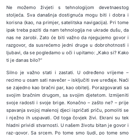
Ne možemo živjeti s tehnologijom devetnaestog
stoljeća. Sva današnja dostignuća mogu biti i dobra i
korisna (kao, na primjer, satelitska navigacija). Pri tome
ipak treba paziti da nam tehnologija ne ukrade dušu, da
nas ne zarobi. Zato će biti važno da njegujemo govor i
razgovor, da susrećemo jedni druge u dobrohotnosti i
ljubavi, da se pogledamo u oči i upitamo: „Kako si? Kako
ti je danas bilo?“
Silno je važno stati i zastati. U određeno vrijeme –
recimo u osam sati navečer – isključiti sve uređaje. Naći
se zajedno kao bračni par, kao obitelj. Porazgovarati sa
svojim bračnim drugom, sa svojim djetetom. Izmijeniti
svoje radosti i svoje brige. Konačno – zašto ne? – prije
spavanja svojoj malenoj djeci ispričati priču, pomoliti se
i nježno ih uspavati. Od toga čovjek živi. Ekrani su tek
hladni prividi stvarnosti. U našem životu bitan je govor i
raz-govor. Sa srcem. Po tome smo ljudi, po tome smo