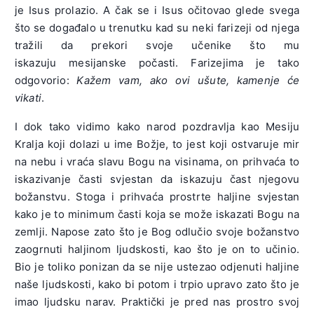
je Isus prolazio. A čak se i Isus očitovao glede svega
što se događalo u trenutku kad su neki farizeji od njega
tražili da prekori svoje učenike što mu
iskazuju
mesijanske počasti. Farizejima je tako
odgovorio:
Kažem vam, ako ovi ušute, kamenje će
vikati
.
I dok tako vidimo kako narod pozdravlja kao Mesiju
Kralja koji dolazi u ime Božje, to jest koji ostvaruje mir
na nebu i vraća slavu Bogu na visinama, on prihvaća to
iskazivanje časti svjestan da iskazuju čast njegovu
božanstvu. Stoga i prihvaća prostrte haljine svjestan
kako je to minimum časti koja se može iskazati Bogu na
zemlji. Napose zato što je Bog odlučio svoje božanstvo
zaogrnuti haljinom ljudskosti, kao što je on to učinio.
Bio je toliko ponizan da se nije ustezao odjenuti haljine
naše ljudskosti, kako bi potom i trpio upravo zato što je
imao ljudsku narav. Praktički je pred nas prostro svoj