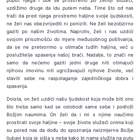
poput njega i dok se prostiremo po zemlji služeći,
uzdižimo druge da idu putem neba. Time što od nas
traži da pred njega prostremo haljine svoje ljudskosti,
ne želi nas obezvrijediti ni poniziti. Ne želi bezobzirno
gaziti po našim životima. Naprotiv, želi i nas uzdići
svojom prisutnošću do mjere međusobnog poštivanja,
da se ne pretvorimo u otimače tuđih haljina, već u
poslužitelje spasenja našoj braći. Nadalje, to znači ne
samo da nećemo gaziti jedni druge niti otimajući
njihovu imovinu niti ugrožavajući njihove živote, već
staviti sebe na raspolaganje zajedničkoga dobra i
spasenja.
Doista, on želi uzdići našu ljudskost koja može biti ono
što treba samo kad se oslobodi same sebe i podloži
Božjim naumima. On želi da i mi s njime naučimo
prostirati svoje haljine – svoje živote služeći onima koji
su pored nas da dođu do spoznanja neizmjerne Božje
ljubavi koja je sišla s neba kako bi nama služila na putu