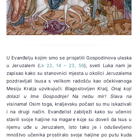
U Evanđelju kojim smo se prisjetili Gospodinova ulaska
u Jeruzalem (
Lk 22, 14 – 23, 56
), sveti Luka nam je
zapisao kako su stanovnici mjesta u okolici Jeruzalema
pozdravljali Isusa s velikom radošću kao očekivanoga
Mesiju Kralja uzvikujući:
Blagoslovljen Kralj, Onaj koji
dolazi u Ime Gospodnje! Na nebu mir! Slava na
visinama
! Osim toga, kraljevsku počast su mu iskazivali
i na drugi način. Evanđelist zabilježi kako su učenici
stavili svoje haljine na magare koje su doveli da Isus u
njemu uđe u Jeruzalem, isto tako je i oduševljeno
mnoštvo učenika prostiralo svoje haljine po putu kuda