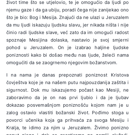
život time što se utjelovio, te je omogućio da ljudi po
njemu gaze i da ga ubiju, poradi čega nije zanijekao ono
što je bio: Bog i Mesija. Znajući da ne ulazi u Jeruzalem
da mu ljudi iskazuju ljudsku slavu, jer nikada ništa i nije
činio radi ljudske slave, već zato da im omogući radost
spoznaje Mesijina dolaska, nastavio je svoj smjerni
pohod u Jeruzalem. On je izabrao haljine ljudske
poniznosti kako bi došao među nas ljude, želeći nama
omogućiti da se zaogrnemo njegovim božanstvom.
I na nama je danas prepoznati poniznost Kristova
čovještva koje je na našem putu najpouzdanija zaštita i
sigurnost. Dok mu iskazujemo počast kao Mesiji, ne
zaboravimo da je on nas prvi ljubio i da je ljubav
dokazao posvemašnjom poniznošću kojom nam je u
zalog ostavio vlastiti božanski život. Pođimo stoga u
povorci učenika koja ga prihvaća za svoga Mesiju i
Kralja, te idimo za njim u Jeruzalem. Živimo ponizno