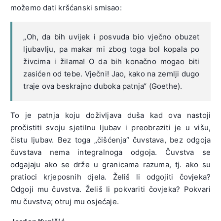
možemo dati kršćanski smisao:
„Oh, da bih uvijek i posvuda bio vječno obuzet
ljubavlju, pa makar mi zbog toga bol kopala po
živcima i žilama! O da bih konačno mogao biti
zasićen od tebe. Vječni! Jao, kako na zemlji dugo
traje ova beskrajno duboka patnja“ (Goethe).
To je patnja koju doživljava duša kad ova nastoji
pročistiti svoju sjetilnu ljubav i preobraziti je u višu,
čistu ljubav. Bez toga „čišćenja“ čuvstava, bez odgoja
čuvstava nema integralnoga odgoja. Čuvstva se
odgajaju ako se drže u granicama razuma, tj. ako su
pratioci krjeposnih djela. Želiš li odgojiti čovjeka?
Odgoji mu čuvstva. Želiš li pokvariti čovjeka? Pokvari
mu čuvstva; otruj mu osjećaje.