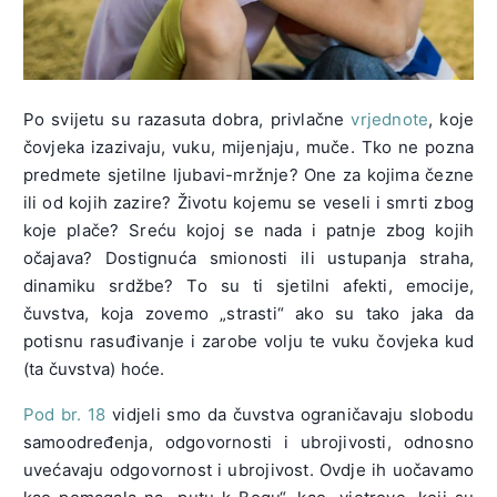
Po svijetu su razasuta dobra, privlačne
vrjednote
, koje
čovjeka izazivaju, vuku, mijenjaju, muče. Tko ne pozna
predmete sjetilne ljubavi-mržnje? One za kojima čezne
ili od kojih zazire? Životu kojemu se veseli i smrti zbog
koje plače? Sreću kojoj se nada i patnje zbog kojih
očajava? Dostignuća smionosti ili ustupanja straha,
dinamiku srdžbe? To su ti sjetilni afekti, emocije,
čuvstva, koja zovemo „strasti“ ako su tako jaka da
potisnu rasuđivanje i zarobe volju te vuku čovjeka kud
(ta čuvstva) hoće.
Pod br. 18
vidjeli smo da čuvstva ograničavaju slobodu
samoodređenja, odgovornosti i ubrojivosti, odnosno
uvećavaju odgovornost i ubrojivost. Ovdje ih uočavamo