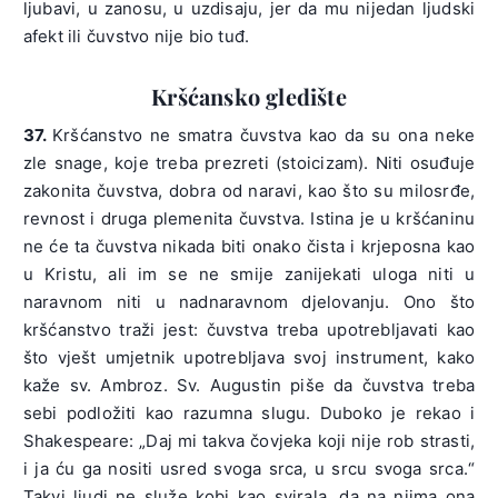
ljubavi, u zanosu, u uzdisaju, jer da mu nijedan ljudski
afekt ili čuvstvo nije bio tuđ.
Kršćansko gledište
37.
Kršćanstvo ne smatra čuvstva kao da su ona neke
zle snage, koje treba prezreti (stoicizam). Niti osuđuje
zakonita čuvstva, dobra od naravi, kao što su milosrđe,
revnost i druga plemenita čuvstva. Istina je u kršćaninu
ne će ta čuvstva nikada biti onako čista i krjeposna kao
u Kristu, ali im se ne smije zanijekati uloga niti u
naravnom niti u nadnaravnom djelovanju. Ono što
kršćanstvo traži jest: čuvstva treba upotrebljavati kao
što vješt umjetnik upotrebljava svoj instrument, kako
kaže sv. Ambroz. Sv. Augustin piše da čuvstva treba
sebi podložiti kao razumna slugu. Duboko je rekao i
Shakespeare: „Daj mi takva čovjeka koji nije rob strasti,
i ja ću ga nositi usred svoga srca, u srcu svoga srca.“
Takvi ljudi ne služe kobi kao svirala, da na njima ona