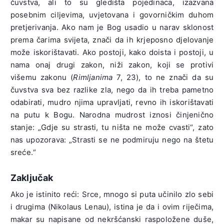
čuvstva, ali to su gledišta pojedinaca, izazvana
posebnim ciljevima, uvjetovana i govorničkim duhom
pretjerivanja. Ako nam je Bog usadio u narav sklonost
prema čarima svijeta, znači da ih krjeposno djelovanje
može iskorištavati. Ako postoji, kako doista i postoji, u
nama onaj drugi zakon, niži zakon, koji se protivi
višemu zakonu (
Rimljanima
7, 23), to ne znači da su
čuvstva sva bez razlike zla, nego da ih treba pametno
odabirati, mudro njima upravljati, revno ih iskorištavati
na putu k Bogu. Narodna mudrost iznosi činjenično
stanje: „Gdje su strasti, tu ništa ne može cvasti“, zato
nas upozorava: „Strasti se ne podmiruju nego na štetu
sreće.“
Zaključak
Ako je istinito reći: Srce, mnogo si puta učinilo zlo sebi
i drugima (Nikolaus Lenau), istina je da i ovim riječima,
makar su napisane od nekršćanski raspoložene duše,