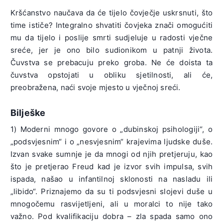
Kršćanstvo naučava da će tijelo čovječje uskrsnuti, što
time ističe? Integralno shvatiti čovjeka znači omogućiti
mu da tijelo i poslije smrti sudjeluje u radosti vječne
sreće, jer je ono bilo sudionikom u patnji života.
Čuvstva se prebacuju preko groba. Ne će doista ta
čuvstva opstojati u obliku sjetilnosti, ali će,
preobražena, naći svoje mjesto u vječnoj sreći.
Bilješke
1) Moderni mnogo govore o „dubinskoj psihologiji“, o
„podsvjesnim“ i o „nesvjesnim“ krajevima ljudske duše.
Izvan svake sumnje je da mnogi od njih pretjeruju, kao
što je pretjerao Freud kad je izvor svih impulsa, svih
ispada, našao u infantilnoj sklonosti na nasladu ili
„libido“. Priznajemo da su ti podsvjesni slojevi duše u
mnogočemu rasvijetljeni, ali u moralci to nije tako
važno. Pod kvalifikaciju dobra – zla spada samo ono