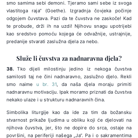
smo samima sebi demoni. Tjeramo sami sebe iz svoga
vlastitoga raja“ (Goethe). Izgradnja čovjeka počinje
odgojem čuvstava. Pazi da te čuvstva ne zaskoče! Kad
te probude, drži ih na uzdi! Njihovu snagu upotrijebi
kao sredstvo pomoću kojega će odvažnije, ustrajnije,
predanije stvarati zaslužna djela za nebo.
Služe li čuvstva za nadnaravna djela?
38.
Tko dijeli milostinju jedino iz nekoga čuvstva
samilosti taj ne čini nadnaravno, zaslužno djelo. Rekli
smo naime
u br. 31
, da naša djela moraju primiti
nadnaravnu motivaciju. Ipak moramo priznati da čuvstva
nekako ulaze i u strukturu nadnaravnih čina.
Simbolika liturgije kao da ide za tim da božansku
stvarnost prikaže ljudima u obliku koji će djelovati na
njihova čuvstva, jer, što ne dopire do srca, ostaje na
površini, na periferiji našega „Ja“. Pa i o sakramentima