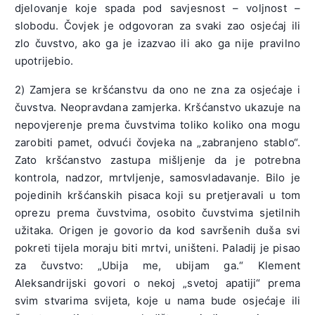
djelovanje koje spada pod savjesnost – voljnost –
slobodu. Čovjek je odgovoran za svaki zao osjećaj ili
zlo čuvstvo, ako ga je izazvao ili ako ga nije pravilno
upotrijebio.
2) Zamjera se kršćanstvu da ono ne zna za osjećaje i
čuvstva. Neopravdana zamjerka. Kršćanstvo ukazuje na
nepovjerenje prema čuvstvima toliko koliko ona mogu
zarobiti pamet, odvući čovjeka na „zabranjeno stablo“.
Zato kršćanstvo zastupa mišljenje da je potrebna
kontrola, nadzor, mrtvljenje, samosvladavanje. Bilo je
pojedinih kršćanskih pisaca koji su pretjeravali u tom
oprezu prema čuvstvima, osobito čuvstvima sjetilnih
užitaka. Origen je govorio da kod savršenih duša svi
pokreti tijela moraju biti mrtvi, uništeni. Paladij je pisao
za čuvstvo: „Ubija me, ubijam ga.“ Klement
Aleksandrijski govori o nekoj „svetoj apatiji“ prema
svim stvarima svijeta, koje u nama bude osjećaje ili