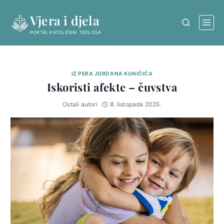
Skip
Vjera i djela
to
content
PORTAL KATOLIČKIH TEOLOGA
IZ PERA JORDANA KUNIČIĆA
Iskoristi afekte – čuvstva
Ostali autori
8. listopada 2025.