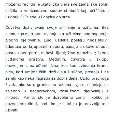
možemo reći da je „katolička vjera sve zemaljske stvari
složila u veličanstven sustav simbolâ koji očišćuju i
uzvisuju“ (Friedell) i dopiru do srca.
Čuvstva doživljavaju svoje smirenje u užitcima. Bez
sumnje pretjerano traganje za užitcima onemogućuje
plodno djelovanje. Ljudi užitaka postaju neosjetljivi;
odustaju od krjeposnih napora; padaju u okove strasti;
postaju neotporni, mlitavi, lijeni; žive parazitski; škode
ljudskomu društvu. Međutim, čuvstva u sklopu
dozvoljenih, naređenih čina, kao kod uzimanja hrane,
pića, kod umjetničkih doživljaja i slično, postaju i na
zemlji kao neka nagrada za dobra djela. Užitci bračnoga
života, ako su u granicama razuma i vjere, miješaju se
zajedno u nadnaravnom, zaslužnom djelovanju s
milošću. Pamti: što je dozvoljeno činiti i koliko je
dozvoljeno činiti, nad tim je i toliko je dozvoljeno i
uživati!