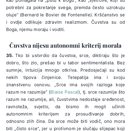
kao pomagala na „putu k Bogu“, kao „vjetrove, koji su
potrebni za pokretanje svega, premda često uzrokuju
oluje“ (Bernard le Bovier de Fontenelle). Kršćanstvo se
i ovdje odlikuje zdravim realizmom. Čuvstva su od
Boga, njemu moraju i voditi.
Čuvstva nijesu autonomni kriterij morala
35.
Tko bi ustvrdio da čuvstva, srce, diktiraju što je
dobro, što zlo, prešao bi u tabor sentimentalista. Bez
sumnje, intuicija mnogo otkriva. Predosjećaji su kod
nekih tipova činjenice. Telepatija ima i svoju
znanstvenu osnovu. „Srce ima svojih razloga koje
razum ne razumije“ (
Blaise Pascal
), tj. srce razumije što
razum ne razumije, ali, čuvstvima nedostaje sređenost,
ravnoteža, svjetlo, da bismo ih mogli učiniti
autonomnim kriterijem za prosuđivanje dobrih,
odnosno zlih čina. Da srce može biti vodič, ono mora
biti „čisto srce“, jer u protivnom je slučaju slijepac koji