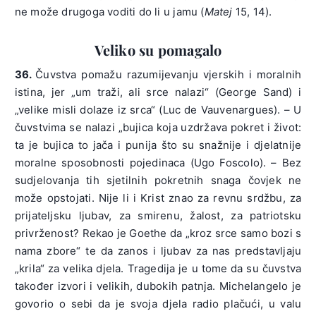
ne može drugoga voditi do li u jamu (
Matej
15, 14).
Veliko su pomagalo
36.
Čuvstva pomažu razumijevanju vjerskih i moralnih
istina, jer „um traži, ali srce nalazi“ (George Sand) i
„velike misli dolaze iz srca“ (Luc de Vauvenargues). – U
čuvstvima se nalazi „bujica koja uzdržava pokret i život:
ta je bujica to jača i punija što su snažnije i djelatnije
moralne sposobnosti pojedinaca (Ugo Foscolo). – Bez
sudjelovanja tih sjetilnih pokretnih snaga čovjek ne
može opstojati. Nije li i Krist znao za revnu srdžbu, za
prijateljsku ljubav, za smirenu, žalost, za patriotsku
privrženost? Rekao je Goethe da „kroz srce samo bozi s
nama zbore“ te da zanos i ljubav za nas predstavljaju
„krila“ za velika djela. Tragedija je u tome da su čuvstva
također izvori i velikih, dubokih patnja. Michelangelo je
govorio o sebi da je svoja djela radio plačući, u valu