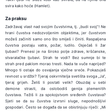
svira kako hoće (Hamlet).
Za praksu
Zadržavaj vlast nad svojim čuvstvima, tj. „budi svoj“! Ne
hrani čuvstva nedozvoljenim objektima, jer čuvstvom
možeš začiniti samo ono što smiješ i činiti. Raspaljena
čuvstva postaju vatra, požar, ludilo. Osjećaš li žar
ljubavi? Prenesi je na široko polje zdrave, kršćanske,
stvaralačke ljubavi. Strah te vodi? Bez sumnje bi te
strah pred paklom morao tresti. Nada te vuče naprijed?
Mnogo ti ostaje do osvajanja vječne sreće. Pokazuješ
revnost u srdžbi? Tjeraj oskvrnitelja svetišta svoga „Ja“,
tjeraj grijeh. Želiš li postati velik? Obuzdaj u sebi
demone strasti, da oslobodiš genija plemenitih
čuvstava. Težiš li za spokojstvom sređenih čuvstava?
Sjeti se da su čuvstva izvrsni sluge, nepodnošljivi
gospodari. Često se događa da se obistinjuju riječi: „Mi