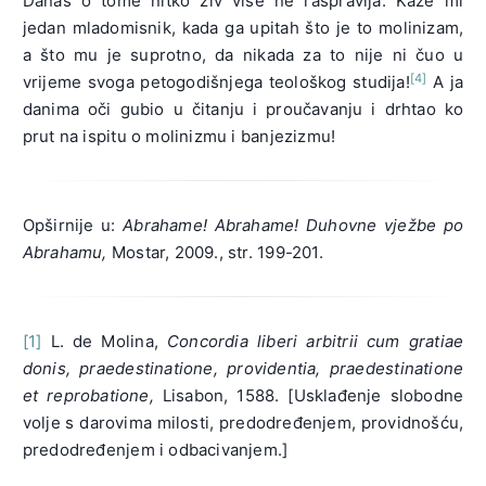
Danas o tome nitko živ više ne raspravlja. Kaže mi
jedan mladomisnik, kada ga upitah što je to molinizam,
a što mu je suprotno, da nikada za to nije ni čuo u
[4]
vrijeme svoga petogodišnjega teološkog studija!
A ja
danima oči gubio u čitanju i proučavanju i drhtao ko
prut na ispitu o molinizmu i banjezizmu!
Opširnije u:
Abrahame! Abrahame! Duhovne vježbe po
Abrahamu,
Mostar, 2009., str. 199-201.
[1]
L. de Molina,
Concordia liberi arbitrii cum gratiae
donis, praedestinatione, providentia, praedestinatione
et reprobatione,
Lisabon, 1588. [Usklađenje slobodne
volje s darovima milosti, predodređenjem, providnošću,
predodređenjem i odbacivanjem.]