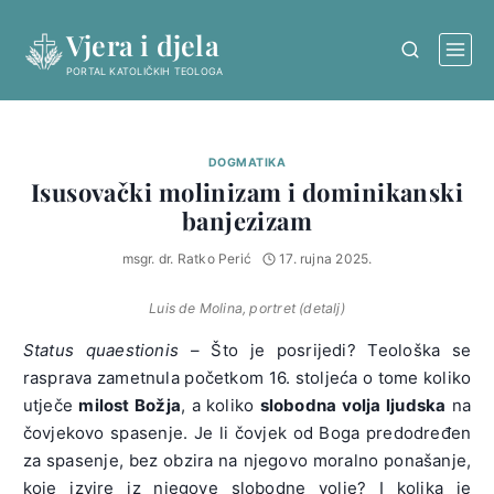
Skip
Vjera i djela
to
content
PORTAL KATOLIČKIH TEOLOGA
DOGMATIKA
Isusovački molinizam i dominikanski
banjezizam
msgr. dr. Ratko Perić
17. rujna 2025.
Luis de Molina, portret (detalj)
Status quaestionis
– Što je posrijedi? Teološka se
rasprava zametnula početkom 16. stoljeća o tome koliko
utječe
milost Božja
, a koliko
slobodna volja ljudska
na
čovjekovo spasenje. Je li čovjek od Boga predodređen
za spasenje, bez obzira na njegovo moralno ponašanje,
koje izvire iz njegove slobodne volje? I kolika je