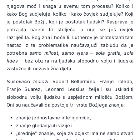
njegova moć i snaga u svemu tom procesu? Koliko i
kako Bog sudjeluje, koliko i kako čovjek sudjeluje? Koji
je postotak Božji, koji je postotak ljudski? Rasprava je
potrajala barem tri stoljeća, a nije se još uvijek
razriješila. Bog zna i hoće li. Lutherov je protestantizam
nastao iz te problematike naučavajući zabludu da je
potrebna
samo milost
,
samo vjera
–
sola gratia, sola
fides
– bez obzira na ljudsku slobodnu volju i ljudska
zaslužna ili nezaslužna djela.
Isusovački teolozi
, Robert Bellarmino, Franjo Toledo,
Franjo Suarez, Leonard Lessius željeli su uskladiti
slobodnu volju ljudsku s uspješnom milošću Božjom.
Oni su naučavali da postoje tri vrste Božjega znanja:
znanje jednostavne inteligencije,
znanje gledanja ili vizije i
„srednje“ znanje, koje za objekt ima ne samo stvari