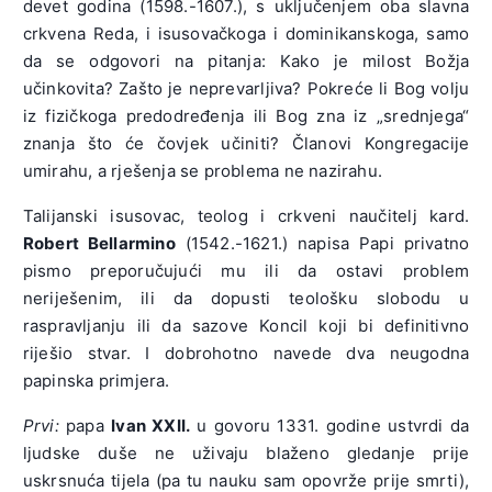
devet godina (1598.-1607.), s uključenjem oba slavna
crkvena Reda, i isusovačkoga i dominikanskoga, samo
da se odgovori na pitanja: Kako je milost Božja
učinkovita? Zašto je neprevarljiva? Pokreće li Bog volju
iz fizičkoga predodređenja ili Bog zna iz „srednjega“
znanja što će čovjek učiniti? Članovi Kongregacije
umirahu, a rješenja se problema ne nazirahu.
Talijanski isusovac, teolog i crkveni naučitelj kard.
Robert Bellarmino
(1542.-1621.) napisa Papi privatno
pismo preporučujući mu ili da ostavi problem
neriješenim, ili da dopusti teološku slobodu u
raspravljanju ili da sazove Koncil koji bi definitivno
riješio stvar. I dobrohotno navede dva neugodna
papinska primjera.
Prvi:
papa
Ivan XXII.
u govoru 1331. godine ustvrdi da
ljudske duše ne uživaju blaženo gledanje prije
uskrsnuća tijela (pa tu nauku sam opovrže prije smrti),