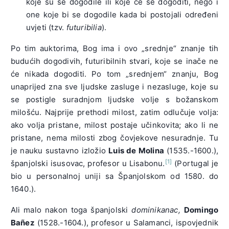
koje su se dogodile ili koje će se dogoditi, nego i
one koje bi se dogodile kada bi postojali određeni
uvjeti (tzv.
futuribilia
).
Po tim auktorima, Bog ima i ovo „srednje“ znanje tih
budućih dogodivih, futuribilnih stvari, koje se inače ne
će nikada dogoditi. Po tom „srednjem“ znanju, Bog
unaprijed zna sve ljudske zasluge i nezasluge, koje su
se postigle suradnjom ljudske volje s božanskom
milošću. Najprije prethodi milost, zatim odlučuje volja:
ako volja pristane, milost postaje učinkovita; ako li ne
pristane, nema milosti zbog čovjekove nesuradnje. Tu
je nauku sustavno izložio
Luis de Molina
(1535.-1600.),
[1]
španjolski isusovac, profesor u Lisabonu.
(Portugal je
bio u personalnoj uniji sa Španjolskom od 1580. do
1640.).
Ali malo nakon toga španjolski
dominikanac,
Domingo
Bañez
(1528.-1604.), profesor u Salamanci, ispovjednik