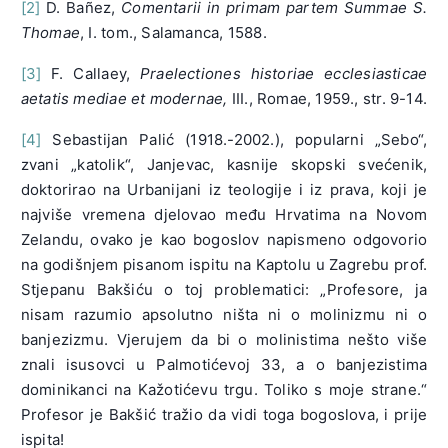
[2]
D. Bañez,
Comentarii in primam partem Summae S.
Thomae
, I. tom., Salamanca, 1588.
[3]
F. Callaey,
Praelectiones historiae ecclesiasticae
aetatis mediae et modernae,
III., Romae, 1959., str. 9-14.
[4]
Sebastijan Palić (1918.-2002.), popularni „Sebo“,
zvani „katolik“, Janjevac, kasnije skopski svećenik,
doktorirao na Urbanijani iz teologije i iz prava, koji je
najviše vremena djelovao među Hrvatima na Novom
Zelandu, ovako je kao bogoslov napismeno odgovorio
na godišnjem pisanom ispitu na Kaptolu u Zagrebu prof.
Stjepanu Bakšiću o toj problematici: „Profesore, ja
nisam razumio apsolutno ništa ni o molinizmu ni o
banjezizmu. Vjerujem da bi o molinistima nešto više
znali isusovci u Palmotićevoj 33, a o banjezistima
dominikanci na Kažotićevu trgu. Toliko s moje strane.“
Profesor je Bakšić tražio da vidi toga bogoslova, i prije
ispita!