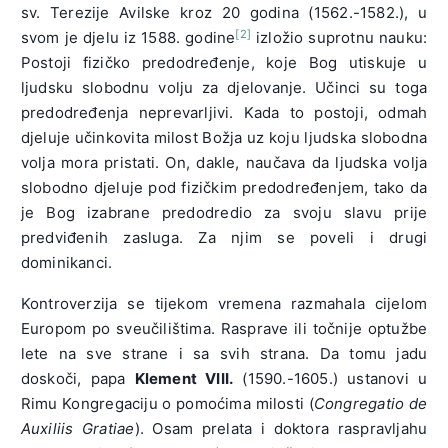
sv. Terezije Avilske kroz 20 godina (1562.-1582.), u
[2]
svom je djelu iz 1588. godine
izložio suprotnu nauku:
Postoji fizičko predodređenje, koje Bog utiskuje u
ljudsku slobodnu volju za djelovanje. Učinci su toga
predodređenja neprevarljivi. Kada to postoji, odmah
djeluje učinkovita milost Božja uz koju ljudska slobodna
volja mora pristati. On, dakle, naučava da ljudska volja
slobodno djeluje pod fizičkim predodređenjem, tako da
je Bog izabrane predodredio za svoju slavu prije
predviđenih zasluga. Za njim se poveli i drugi
dominikanci.
Kontroverzija se tijekom vremena razmahala cijelom
Europom po sveučilištima. Rasprave ili točnije optužbe
lete na sve strane i sa svih strana. Da tomu jadu
doskoči, papa
Klement VIII.
(1590.-1605.) ustanovi u
Rimu Kongregaciju o pomoćima milosti (
Congregatio
de
Auxiliis Gratiae
). Osam prelata i doktora raspravljahu