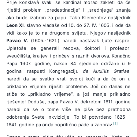
Prije konklavâ svaki se kardinal morao zakleti da će
riješiti problem „predestinacije“ i „srednjega“ znanja
ako bude izabran za papu. Tako Klementov nasljednik
Leon XI
. slavno vladaše od 10. do 27. IV. 1605. i ode da
vidi kako je to na drugome svijetu. Njegov nasljednik
Pavao V.
(1605.-1621.) naredi nastavak ljute raspre.
Upletoše se generali redova, doktori i profesori
sveučilišta, kraljevi i prinčevi s raznih dvorova. Konačno
Papa 1607. godine, nakon 84 sjednice održane u 9
godina, raspusti Kongregaciju
de Auxiliis Gratiae
,
naredi da se svatko vrati svojoj kući a da će on u
prikladno vrijeme riješiti probleme. Još do danas ne
stiže to „prikladno vrijeme“, a još manje prikladno
rješenje! Doduše, papa Pavao V. dekretom 1611. godine
naredi da se o tome više ne piše bez prethodna
odobrenja Svete Inkvizicije. To bȋ potvrđeno 1625. i
[3]
1641. godine pa onda poprilično pade u zaborav.