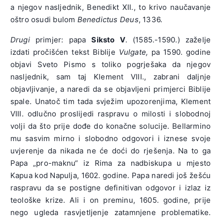
a njegov nasljednik, Benedikt XII., to krivo naučavanje
oštro osudi bulom
Benedictus Deus
, 1336.
Drugi
primjer: papa
Siksto V
. (1585.-1590.) zaželje
izdati pročišćen tekst Biblije
Vulgate,
pa 1590. godine
objavi Sveto Pismo s toliko pogrješaka da njegov
nasljednik, sam taj Klement VIII., zabrani daljnje
objavljivanje, a naredi da se objavljeni primjerci Biblije
spale. Unatoč tim tada svježim upozorenjima, Klement
VIII. odlučno proslijedi raspravu o milosti i slobodnoj
volji da što prije dođe do konačne solucije. Bellarmino
mu sasvim mirno i slobodno odgovori i iznese svoje
uvjerenje da nikada ne će doći do rješenja. Na to ga
Papa „pro-maknu“ iz Rima za nadbiskupa u mjesto
Kapua kod Napulja, 1602. godine. Papa naredi još žešću
raspravu da se postigne definitivan odgovor i izlaz iz
teološke krize. Ali i on preminu, 1605. godine, prije
nego ugleda rasvjetljenje zatamnjene problematike.