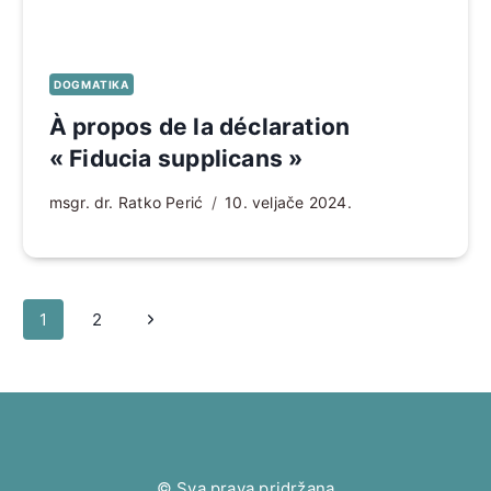
DOGMATIKA
À propos de la déclaration
« Fiducia supplicans »
msgr. dr. Ratko Perić
10. veljače 2024.
Page
Sljedeća
1
2
navigation
stranica
© Sva prava pridržana