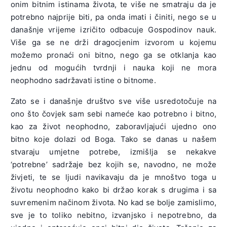
onim bitnim istinama života, te više ne smatraju da je
potrebno najprije biti, pa onda imati i činiti, nego se u
današnje vrijeme izričito odbacuje Gospodinov nauk.
Više ga se ne drži dragocjenim izvorom u kojemu
možemo pronaći oni bitno, nego ga se otklanja kao
jednu od mogućih tvrdnji i nauka koji ne mora
neophodno sadržavati istine o bitnome.
Zato se i današnje društvo sve više usredotočuje na
ono što čovjek sam sebi nameće kao potrebno i bitno,
kao za život neophodno, zaboravljajući ujedno ono
bitno koje dolazi od Boga. Tako se danas u našem
stvaraju umjetne potrebe, izmišlja se nekakve
‘potrebne’ sadržaje bez kojih se, navodno, ne može
živjeti, te se ljudi navikavaju da je mnoštvo toga u
životu neophodno kako bi držao korak s drugima i sa
suvremenim načinom života. No kad se bolje zamislimo,
sve je to toliko nebitno, izvanjsko i nepotrebno, da