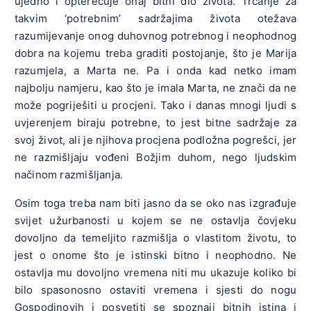
ujedno i opterećuje onaj bitni dio života. Trčanje za
takvim ‘potrebnim’ sadržajima života otežava
razumijevanje onog duhovnog potrebnog i neophodnog
dobra na kojemu treba graditi postojanje, što je Marija
razumjela, a Marta ne. Pa i onda kad netko imam
najbolju namjeru, kao što je imala Marta, ne znači da ne
može pogriješiti u procjeni. Tako i danas mnogi ljudi s
uvjerenjem biraju potrebne, to jest bitne sadržaje za
svoj život, ali je njihova procjena podložna pogrešci, jer
ne razmišljaju vođeni Božjim duhom, nego ljudskim
načinom razmišljanja.
Osim toga treba nam biti jasno da se oko nas izgrađuje
svijet užurbanosti u kojem se ne ostavlja čovjeku
dovoljno da temeljito razmišlja o vlastitom životu, to
jest o onome što je istinski bitno i neophodno. Ne
ostavlja mu dovoljno vremena niti mu ukazuje koliko bi
bilo spasonosno ostaviti vremena i sjesti do nogu
Gospodinovih i posvetiti se spoznaji bitnih istina i