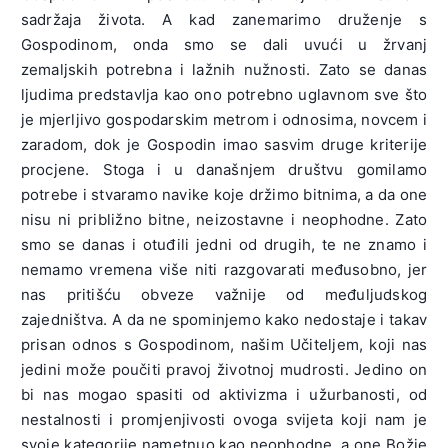
sadržaja života. A kad zanemarimo druženje s
Gospodinom, onda smo se dali uvući u žrvanj
zemaljskih potrebna i lažnih nužnosti. Zato se danas
ljudima predstavlja kao ono potrebno uglavnom sve što
je mjerljivo gospodarskim metrom i odnosima, novcem i
zaradom, dok je Gospodin imao sasvim druge kriterije
procjene. Stoga i u današnjem društvu gomilamo
potrebe i stvaramo navike koje držimo bitnima, a da one
nisu ni približno bitne, neizostavne i neophodne. Zato
smo se danas i otuđili jedni od drugih, te ne znamo i
nemamo vremena više niti razgovarati međusobno, jer
nas pritišću obveze važnije od međuljudskog
zajedništva. A da ne spominjemo kako nedostaje i takav
prisan odnos s Gospodinom, našim Učiteljem, koji nas
jedini može poučiti pravoj životnoj mudrosti. Jedino on
bi nas mogao spasiti od aktivizma i užurbanosti, od
nestalnosti i promjenjivosti ovoga svijeta koji nam je
svoje kategorije nametnuo kao neophodne, a one Božje