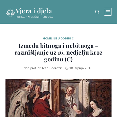
Skip
Vjera i djela
to
content
PORTAL KATOLIČKIH TEOLOGA
HOMILIJE U GODINI C
Između bitnoga i nebitnoga –
razmišljanje uz 16. nedjelju kroz
godinu (C)
don prof. dr. Ivan Bodrožić
18. srpnja 2013.