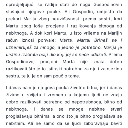
opredjeljujući se radije stati do nogu Gospodinovih
slušajući njegove pouke. Ali Gospodin, umjesto da
prekori Mariju zbog neuviđavnosti prema sestri, kori
Martu zbog loše procjene i razlikovanja bitnoga od
nebitnoga. A dok kori Martu, u isto vrijeme na Marijin
račun iznosi pohvale:
Marta, Marta! Brineš se i
uznemiruješ za mnogo, a jedno je potrebno. Marija je
uistinu izabrala bolji dio koji joj se neće oduzeti
. Prema
Gospodinovoj procjeni Marta nije znala dobro
razlikovati što je to istinski potrebno za nju i za njezinu
sestru, te ju je on sam poučio tome.
I danas nam je njegova pouka životno bitna, jer i danas
živimo u svijetu i vremenu u kojemu ljudi ne znaju
dobro razlikovati potrebno od nepotrebnoga, bitno od
nebitnoga. I danas se mnoge nebitne stvari
proglašavaju bitnima, a ono što je bitno proglašava se
nebitnim. Ali ne samo da se ljudi zaboravljaju baviti