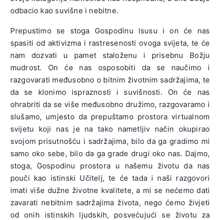
odbacio kao suvišne i nebitne.
Prepustimo se stoga Gospodinu Isusu i on će nas
spasiti od aktivizma i rastresenosti ovoga svijeta, te će
nam dozvati u pamet staloženu i prisebnu Božju
mudrost. On će nas osposobiti da se naučimo i
razgovarati međusobno o bitnim životnim sadržajima, te
da se klonimo ispraznosti i suvišnosti. On će nas
ohrabriti da se više međusobno družimo, razgovaramo i
slušamo, umjesto da prepuštamo prostora virtualnom
svijetu koji nas je na tako nametljiv način okupirao
svojom prisutnošću i sadržajima, bilo da ga gradimo mi
samo oko sebe, bilo da ga grade drugi oko nas. Dajmo,
stoga, Gospodinu prostora u našemu životu da nas
pouči kao istinski Učitelj, te će tada i naši razgovori
imati više dužne životne kvalitete, a mi se nećemo dati
zavarati nebitnim sadržajima života, nego ćemo živjeti
od onih istinskih ljudskih, posvećujući se životu za