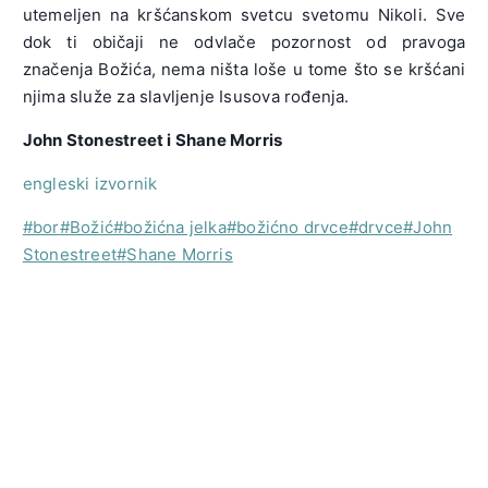
utemeljen na kršćanskom svetcu svetomu Nikoli. Sve
dok ti običaji ne odvlače pozornost od pravoga
značenja Božića, nema ništa loše u tome što se kršćani
njima služe za slavljenje Isusova rođenja.
John Stonestreet i Shane Morris
engleski izvornik
Post
#
bor
#
Božić
#
božićna jelka
#
božićno drvce
#
drvce
#
John
Tags:
Stonestreet
#
Shane Morris