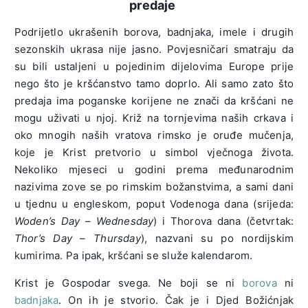
predaje
Podrijetlo ukrašenih borova, badnjaka, imele i drugih
sezonskih ukrasa nije jasno. Povjesničari smatraju da
su bili ustaljeni u pojedinim dijelovima Europe prije
nego što je kršćanstvo tamo doprlo. Ali samo zato što
predaja ima poganske korijene ne znači da kršćani ne
mogu uživati ​​u njoj. Križ na tornjevima naših crkava i
oko mnogih naših vratova rimsko je oruđe mučenja,
koje je Krist pretvorio u simbol vječnoga života.
Nekoliko mjeseci u godini prema međunarodnim
nazivima zove se po rimskim božanstvima, a sami dani
u tjednu u engleskom, poput Vodenoga dana (srijeda:
Woden’s Day
–
Wednesday
) i Thorova dana (četvrtak:
Thor’s Day
–
Thursday
), nazvani su po nordijskim
kumirima. Pa ipak, kršćani se služe kalendarom.
Krist je Gospodar svega. Ne boji se ni
borova
ni
badnjaka
. On ih je stvorio. Čak je i Djed Božićnjak