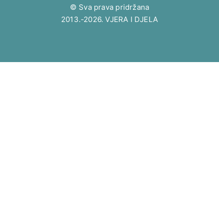
© Sva prava pridržana
2013.-2026. VJERA I DJELA
Toggle
Učiteljstvo
child
Pape
menu
Naučitelji
Toggle
Teologija
child
Sveto Pismo
menu
Dogmatika
Moralka
Crkveno pravo
Povijest Crkve
Liturgika
Pastoral
Katehetika