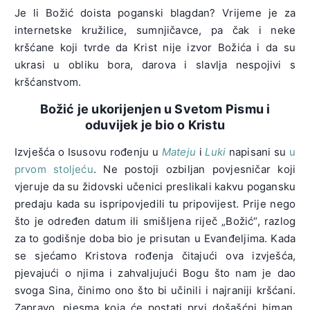
Je li Božić doista poganski blagdan? Vrijeme je za
internetske kružilice, sumnjičavce, pa čak i neke
kršćane koji tvrde da Krist nije izvor Božića i da su
ukrasi u obliku bora, darova i slavlja nespojivi s
kršćanstvom.
Božić je ukorijenjen u Svetom Pismu i
oduvijek je bio o Kristu
Izvješća o Isusovu rođenju u
Mateju
i
Luki
napisani su
u
prvom stoljeću
. Ne postoji ozbiljan povjesničar koji
vjeruje da su židovski učenici preslikali kakvu pogansku
predaju kada su ispripovjedili tu pripovijest. Prije nego
što je određen datum ili smišljena riječ „Božić“, razlog
za to godišnje doba bio je prisutan u Evanđeljima. Kada
se sjećamo Kristova rođenja čitajući ova izvješća,
pjevajući o njima i zahvaljujući Bogu što nam je dao
svoga Sina, činimo ono što bi učinili i najraniji kršćani.
Zapravo, pjesma koja će postati prvi došašćni himan,