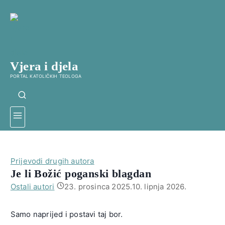
Skip
to
content
Vjera i djela
PORTAL KATOLIČKIH TEOLOGA
Prijevodi drugih autora
Je li Božić poganski blagdan
Ostali autori
23. prosinca 2025.
10. lipnja 2026.
Samo naprijed i postavi taj bor.