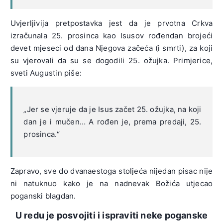
Uvjerljivija pretpostavka jest da je prvotna Crkva
izračunala 25. prosinca kao Isusov rođendan brojeći
devet mjeseci od dana Njegova začeća (i smrti), za koji
su vjerovali da su se dogodili 25. ožujka. Primjerice,
sveti Augustin piše:
„Jer se vjeruje da je Isus začet 25. ožujka, na koji
dan je i mučen… A rođen je, prema predaji, 25.
prosinca.“
Zapravo, sve do dvanaestoga stoljeća nijedan pisac nije
ni natuknuo kako je na nadnevak Božića utjecao
poganski blagdan.
U redu je posvojiti i ispraviti neke poganske