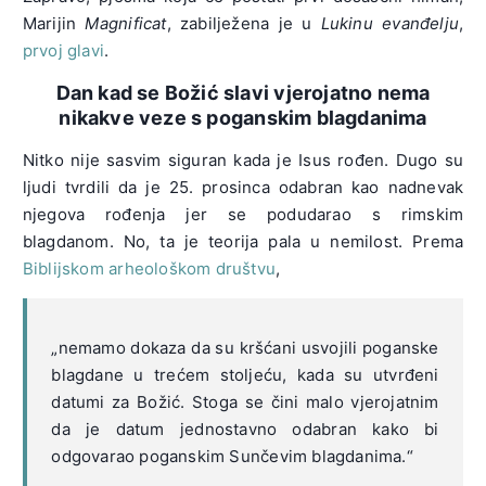
Marijin
Magnificat
, zabilježena je u
Lukinu evanđelju
,
prvoj glavi
.
Dan kad se Božić slavi vjerojatno nema
nikakve veze s poganskim blagdanima
Nitko nije sasvim siguran kada je Isus rođen. Dugo su
ljudi tvrdili da je 25. prosinca odabran kao nadnevak
njegova rođenja jer se podudarao s rimskim
blagdanom. No, ta je teorija pala u nemilost. Prema
Biblijskom arheološkom društvu
,
„nemamo dokaza da su kršćani usvojili poganske
blagdane u trećem stoljeću, kada su utvrđeni
datumi za Božić. Stoga se čini malo vjerojatnim
da je datum jednostavno odabran kako bi
odgovarao poganskim Sunčevim blagdanima.“