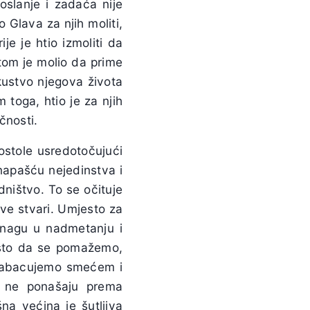
oslanje i zadaća nije
 Glava za njih moliti,
ije je htio izmoliti da
tom je molio da prime
kustvo njegova života
 toga, htio je za njih
čnosti.
ostole usredotočujući
 napašću nejedinstva i
edništvo. To se očituje
ve stvari. Umjesto za
 snagu u nadmetanju i
esto da se pomažemo,
 nabacujemo smećem i
se ne ponašaju prema
šna većina je šutljiva