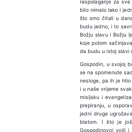
raspolaganje za sve 
bilo nimalo lako i je
što smo čitali u da
budu jedno, i to sav
Božju slavu i Božju l
koje potom sačinjava 
da budu u istoj slavi 
Gospodin, u svojoj b
se na spomenute sadrž
nesloge, pa ih je htio
i u naše vrijeme sva
misijsku i evangeliz
prepiranju, u ospor
jedni druge ugrožav
blatom. I što je jo
Gospodinovoj volji i 