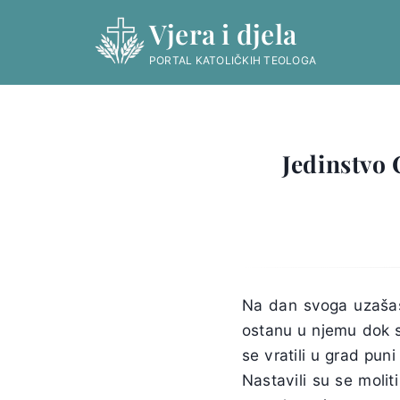
Skip
Vjera i djela
to
content
PORTAL KATOLIČKIH TEOLOGA
Jedinstvo 
Na dan svoga uzašašć
ostanu u njemu dok se
se vratili u grad pun
Nastavili su se moliti