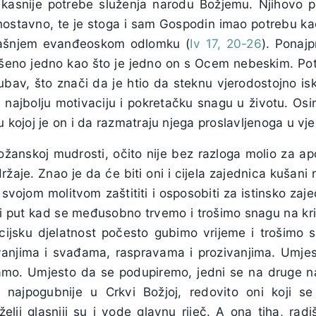
kasnije potrebe služenja narodu Božjemu. Njihovo p
dnostavno, te je stoga i sam Gospodin imao potrebu kao
našnjem evanđeoskom odlomku (
Iv 17, 20-26
). Ponajpr
ršeno jedno kao što je jedno on s Ocem nebeskim. Po
jubav, što znači da je htio da steknu
vjerodostojno is
najbolju motivaciju i pokretačku snagu u životu. Osim
u kojoj je on i da razmatraju njega proslavljenoga u vje
ožanskoj mudrosti, očito nije bez razloga molio za ap
aje. Znao je da će biti oni i cijela zajednica kušani
 svojom molitvom zaštititi i osposobiti za istinsko zaj
ki put kad se međusobno trvemo i trošimo snagu na kri
acijsku djelatnost počesto gubimo vrijeme i trošimo
avanjima i svađama, raspravama i prozivanjima. Umj
amo. Umjesto da se podupiremo, jedni se na druge
š najpogubnije u Crkvi Božjoj, redovito oni koji 
želji glasniji su i vode glavnu riječ. A ona tiha, radi