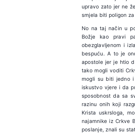
upravo zato jer ne že
smjela biti poligon za
No na taj način u po
Božje kao pravi pa
obezglavljenom i iz
bespuću. A to je on
apostole jer je htio
tako mogli voditi Crk
mogli su biti jedno 
iskustvo vjere i da pr
sposobnost da sa sv
razinu onih koji raz
Krista uskrsloga, mog
najamnike iz Crkve B
poslanje, znali su sta