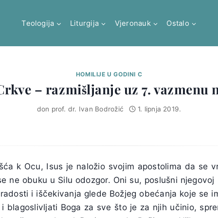
Teologija
Liturgija
Vjeronauk
Ostalo
HOMILIJE U GODINI C
Crkve – razmišljanje uz 7. vazmenu n
don prof. dr. Ivan Bodrožić
1. lipnja 2019.
a k Ocu, Isus je naložio svojim apostolima da se v
 ne obuku u Silu odozgor. Oni su, poslušni njegovoj rije
i radosti i iščekivanja glede Božjeg obećanja koje se im
 i blagoslivljati Boga za sve što je za njih učinio, sp