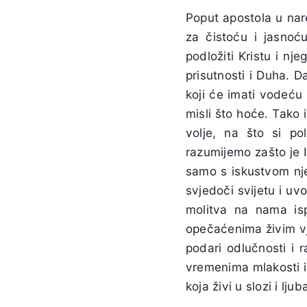
Poput apostola u nar
za čistoću i jasnoć
podložiti Kristu i n
prisutnosti i Duha.
koji će imati vodeću
misli što hoće. Tako
volje, na što si po
razumijemo zašto je I
samo s iskustvom nje
svjedoči svijetu i uv
molitva na nama isp
opečaćenima živim vj
podari odlučnosti i 
vremenima mlakosti i 
koja živi u slozi i lj