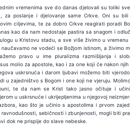
ednim vremenima sve do danas djelovali su toliki sveci
u, za poslanje i djelovanje same Crkve. Oni su bil
jegovim ciljevima, te za dobro Crkve reagirati poradi 
 Danas kao da nam nedostaje pastira sa snagom i odl
 ulogu u Kristovu stadu, a sve više živimo u vremenu 
 i naučavamo ne vodeći se Božjom istinom, a živimo 
lažemo pravo u ime pluralizma razmišljanja i slo
sus molio za apostole, kao i za one koji će nakon njih 
gova uskrsnuća i darom ljubavi možemo biti vjerodo
odi u zajedništvo s Bogom i one koji ne vjeruju. Moli
uni, te da nam se Krist tako jasno očituje i učin
erom u uskrsnuće i ukrijepljenima u njegovoj neizmjer
razbora, kao što je učinio s apostolima i prvom zaj
ravnodušnosti, sebičnosti i zbunjenosti, mogli biti pr
ubavi dok ne prispije do slave nebeske.