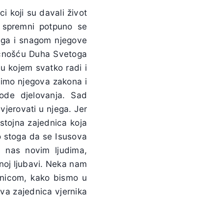
 koji su davali život
i spremni potpuno se
Boga i snagom njegove
učnošću Duha Svetoga
u kojem svatko radi i
mimo njegova zakona i
bode djelovanja. Sad
vjerovati u njega. Jer
stojna zajednica koja
mo stoga da se Isusova
i nas novim ljudima,
noj ljubavi. Neka nam
ednicom, kako bismo u
ava zajednica vjernika