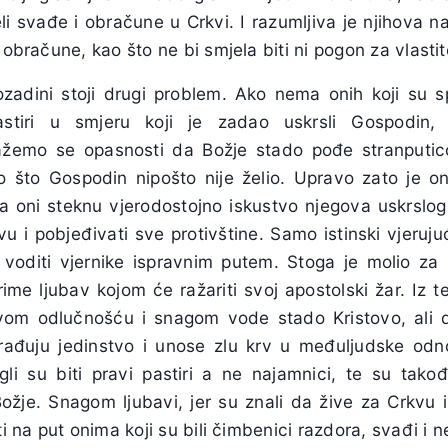
li svađe i obračune u Crkvi. I razumljiva je njihova n
 obračune, kao što ne bi smjela biti ni pogon za vlastit
zadini stoji drugi problem. Ako nema onih koji su 
stiri u smjeru koji je zadao uskrsli Gospodin
lažemo se opasnosti da Božje stado pođe stranputi
o što Gospodin nipošto nije želio. Upravo zato je o
 da oni steknu vjerodostojno iskustvo njegova uskrslog
vu i pobjeđivati sve protivštine. Samo istinski vjeruju
i voditi vjernike ispravnim putem. Stoga je molio za
ime ljubav kojom će ražariti svoj apostolski žar. Iz te
om odlučnošću i snagom vode stado Kristovo, ali 
građuju jedinstvo i unose zlu krv u međuljudske odn
li su biti pravi pastiri a ne najamnici, te su takođe
ožje. Snagom ljubavi, jer su znali da žive za Crkvu 
ti na put onima koji su bili čimbenici razdora, svađi i n