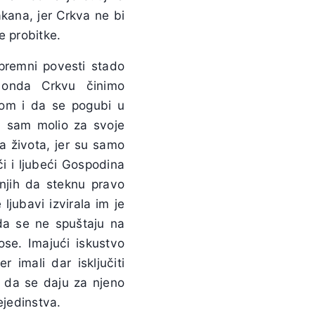
akana, jer Crkva ne bi
e probitke.
spremni povesti stado
, onda Crkvu činimo
com i da se pogubi u
n sam molio za svoje
a života, jer su samo
ći i ljubeći Gospodina
 njih da steknu pravo
 ljubavi izvirala im je
da se ne spuštaju na
ose. Imajući iskustvo
r imali dar isključiti
i da se daju za njeno
ejedinstva.