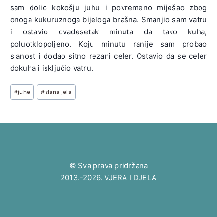
sam dolio kokošju juhu i povremeno miješao zbog
onoga kukuruznoga bijeloga brašna. Smanjio sam vatru
i ostavio dvadesetak minuta da tako kuha,
poluotklopoljeno. Koju minutu ranije sam probao
slanost i dodao sitno rezani celer. Ostavio da se celer
dokuha i isključio vatru.
Post
#
juhe
#
slana jela
Tags:
© Sva prava pridržana
2013.-2026. VJERA I DJELA