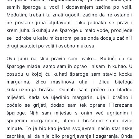
samih šparoga u vodi i dodavanjem začina po volji.
Međutim, treba i tu znati ugoditi začine da ne ostane i
ne postane juha bljutavom. Tako jednako se pravi i
krem juha. Skuhaju se šparoge u malo vode, procijede
se i zdrobe u kašu mikserom, pa se onda dodaju začini i
drugi sastojci po volji i osobnom ukusu.
Ovu juhu na slici pravio sam ovako… Budući da su
šparoge mlade, samo sam ih oprao i nisam ih kuhao. U
posudu u kojoj ću kuhati šparoge sam stavio kocku
margarina, žlicu maslinova ulja i žlicu bijeloga
kukuruznoga brašna. Odmah sam počeo na hladno
miješati. Kada se ujedinio margarin, ulje i brašno i
počelo se grijati, dodao sam tek oprane i izrezane
šparoge. Njih sam miješao s onim već ugrijanim i
spojenim margarinom, uljem i brašnom samo dvije
minute. To je bio kao jedan svojevrsni način starinske
zaprške, ali da nije bilo pregrijavanja i zagaranja. Onda