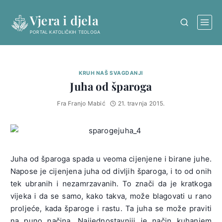
Skip
Vjera i djela
to
content
PORTAL KATOLIČKIH TEOLOGA
KRUH NAŠ SVAGDANJI
Juha od šparoga
Fra Franjo Mabić
21. travnja 2015.
Juha od šparoga spada u veoma cijenjene i birane juhe.
Napose je cijenjena juha od divljih šparoga, i to od onih
tek ubranih i nezamrzavanih. To znači da je kratkoga
vijeka i da se samo, kako takva, može blagovati u rano
proljeće, kada šparoge i rastu. Ta juha se može praviti
na puno načina. Najjednostavniji je način kuhanjem