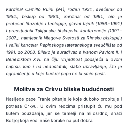
Kardinal Camillo Ruini (94), rođen 1931., svećenik od
1954., biskup od 1983., kardinal od 1991., bio je
profesor filozofije i teologije, glavni tajnik (1986.–1991.)
i predsjednik Talijanske biskupske konferencije (1991.–
2007.), namjesnik Njegove Svetosti za Rimsku biskupiju
i veliki kancelar Papinskoga lateranskoga sveučilišta od
1991. do 2008. Blisko je surađivao s Ivanom Pavlom II. i
Benediktom XVI. na čiju vrijednost podsjeća u ovom
napisu, kao i na nedostatak, slabo upravljanje, što je
ograničenje u koje budući papa ne bi smio pasti.
Molitva za Crkvu bliske budućnosti
Nasljeđe pape Franje pitanje je koje duboko propituje i
potresa Crkvu. U ovim redcima pristupit ću mu pod
kutem pouzdanja, jer se temelji na milosrdnoj snazi
Božjoj koja vodi naše korake na put dobra.