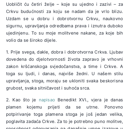
Uobličit ću četiri želje – koje su ujedno i zazivi – za
Crkvu budućnosti za koju se nadam da je vrlo blizu.
Uzdam se u dobru i dobrotvornu Crkvu, naukovno
sigurnu, upravljanja odredbama prava i iznutra duboko
ujedinjenu. To su moje molitvene nakane, za koje bih
volio da se široko dijele.
1. Prije svega, dakle, dobra i dobrotvorna Crkva. Ljubav
dovedena do djelotvornosti života zapravo je vrhovni
zakon kršćanskoga svjedočanstva, a time i Crkve. A
toga su ljudi, i danas, najviše žedni. U našem stilu
upravljanja, stoga, moraju se ukloniti svaka beskorisna
grubost, svaka sitničavost i suhoća srca.
2. Kao što je
napisao
Benedikt XVI., vjera je danas
plamen kojemu prijeti da se utrne. Ponovno
potpirivanje toga plamena stoga je još jedan velika,
poglavita zadaća Crkve. Za to je potrebno puno molitve,
sposobnost odgovaranja na današnje umne izazove u