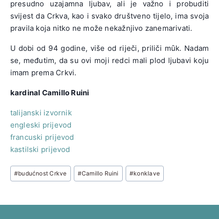
presudno uzajamna ljubav, ali je važno i probuditi
svijest da Crkva, kao i svako društveno tijelo, ima svoja
pravila koja nitko ne može nekažnjivo zanemarivati.
U dobi od 94 godine, više od riječi, priliči mȗk. Nadam
se, međutim, da su ovi moji redci mali plod ljubavi koju
imam prema Crkvi.
kardinal Camillo Ruini
talijanski izvornik
engleski prijevod
francuski prijevod
kastilski prijevod
Post
#
budućnost Crkve
#
Camillo Ruini
#
konklave
Tags: