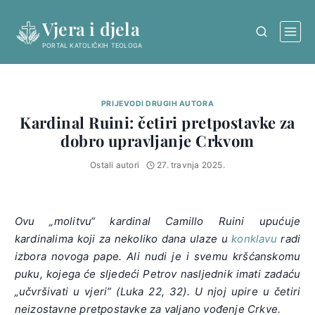
Skip
Vjera i djela
to
content
PORTAL KATOLIČKIH TEOLOGA
PRIJEVODI DRUGIH AUTORA
Kardinal Ruini: četiri pretpostavke za
dobro upravljanje Crkvom
Ostali autori
27. travnja 2025.
Ovu „molitvu“ kardinal Camillo Ruini upućuje
kardinalima koji za nekoliko dana ulaze u
konklavu
radi
izbora novoga pape. Ali nudi je i svemu kršćanskomu
puku, kojega će sljedeći Petrov nasljednik imati zadaću
„učvršivati u vjeri” (Luka 22, 32). U njoj upire u četiri
neizostavne pretpostavke za valjano vođenje Crkve.