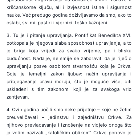
kršćanskome ključu, ali i izvjesnost istine i sigurnost
nauke. Već predugo godina doživljavamo da smo, ako to
oslabi, svi mi, pastiri i vjernici, teško kažnjeni.
3. Tu je i pitanje upravljanja. Pontifikat Benedikta XVI.
potkopala je njegova slaba sposobnost upravljanja, a to
je briga koja vrijedi za svako vrijeme, pa i blisku
budućnost. Nadalje, ne smije se zaboraviti da je riječ o
upravljanju posve osobitom stvarnošću koja je Crkva.
Gdje je temeljni zakon ljubav: način upravljanja i
pribjegavanje pravu moraju, što je moguće više, biti
usklađeni s tim zakonom, koji je za svakoga vrlo
zahtjevan.
4. Ovih godina uočili smo neke prijetnje – koje ne želim
preuveličavati – jedinstvu i zajedništvu Crkve. Za
njihovo prevladavanje i iznošenje na vidjelo onoga što
ja volim nazivati „katoličkim oblikom“ Crkve ponovo je