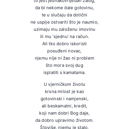
to jest jednakovrijedan zalog,
da bi nekome dale gotovinu,
te u slučaju da dotični
ne uspije ostvariti što je naumio,
uzimaju mu založenu imovinu
ili mu ‘sjednu’ na račun.
Ali tko dobro iskoristi
posuđeni novac,
njemu nije ni žao ni problem
što mora svoj dug
isplatiti s kamatama.
U vjerničkom životu
krsna milost je kao
gotovinski i namjenski,
ali beskamatni, kredit,
koji nam dobri Bog daje,
da dobro upravimo životom.
Štoviše, njemu je stalo,