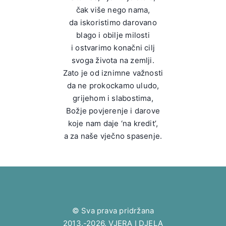
čak više nego nama,
da iskoristimo darovano
blago i obilje milosti
i ostvarimo konačni cilj
svoga života na zemlji.
Zato je od iznimne važnosti
da ne prokockamo uludo,
grijehom i slabostima,
Božje povjerenje i darove
koje nam daje ‘na kredit’,
a za naše vječno spasenje.
© Sva prava pridržana
2013.-2026. VJERA I DJELA