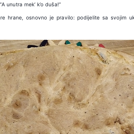
 “A unutra mek’ k’o duša!”
e hrane, osnovno je pravilo: podijelite sa svojim 