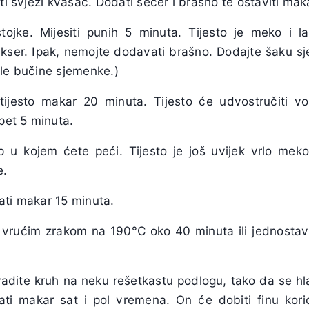
iti svježi kvasac. Dodati šećer i brašno te ostaviti mak
tojke. Mijesiti punih 5 minuta. Tijesto je meko i la
ser. Ipak, nemojte dodavati brašno. Dodajte šaku sje
ile bučine sjemenke.)
 tijesto makar 20 minuta. Tijesto će udvostručiti 
Opet 5 minuta.
p u kojem ćete peći. Tijesto je još uvijek vrlo me
e.
ati makar 15 minuta.
s vrućim zrakom na 190°C oko 40 minuta ili jednost
adite kruh na neku rešetkastu podlogu, tako da se hlad
ati makar sat i pol vremena. On će dobiti finu kor