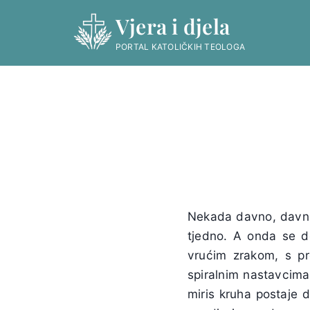
Skip
Vjera i djela
to
content
PORTAL KATOLIČKIH TEOLOGA
Nekada davno, davno,
tjedno. A onda se d
vrućim zrakom, s pr
spiralnim nastavcima.
miris kruha postaje 