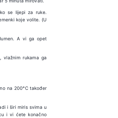
ar 5 minuta mirovati.
ko se lijepi za ruke.
menki koje volite. (U
volumen. A vi ga opet
ko, vlažnim rukama ga
avno na 200°C također
i i širi miris svima u
icu i vi ćete konačno