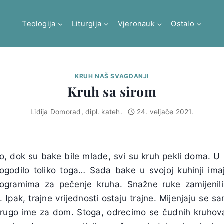
Teologija
Liturgija
Vjeronauk
Ostalo
KRUH NAŠ SVAGDANJI
Kruh sa sirom
Lidija Domorad, dipl. kateh.
24. veljače 2021.
 dok su bake bile mlade, svi su kruh pekli doma. U
ogodilo toliko toga… Sada bake u svojoj kuhinji ima
ogramima za pečenje kruha. Snažne ruke zamijenili
 Ipak, trajne vrijednosti ostaju trajne. Mijenjaju se s
drugo ime za dom. Stoga, odrecimo se čudnih kruhova