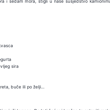
a i sedam mora, stigli u naše susjedstvo kamionima
 kvasca
e
jogurta
vljeg sira
ta, buče ili po želji…