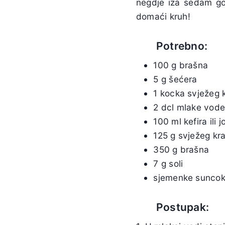
negdje iza sedam gor
domaći kruh!
Potrebno:
100 g brašna
5 g šećera
1 kocka svježeg
2 dcl mlake vod
100 ml kefira ili 
125 g svježeg kra
350 g brašna
7 g soli
sjemenke suncokre
Postupak: