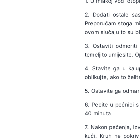
1. U mlakoj vodi otop
2. Dodati ostale sas
Preporučam stoga mik
ovom slučaju to su b
3. Ostaviti odmoriti
temeljito umijesite. 
4. Stavite ga u kalu
oblikujte, ako to želit
5. Ostavite ga odmar
6. Pecite u pećnici 
40 minuta.
7. Nakon pečenja, izv
kući. Kruh ne pokriv