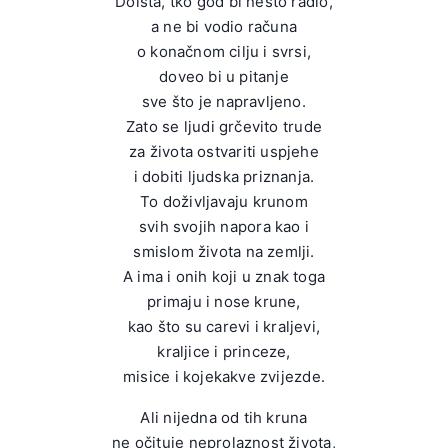
Doista, tko god bi nešto radio,
a ne bi vodio računa
o konačnom cilju i svrsi,
doveo bi u pitanje
sve što je napravljeno.
Zato se ljudi grčevito trude
za života ostvariti uspjehe
i dobiti ljudska priznanja.
To doživljavaju krunom
svih svojih napora kao i
smislom života na zemlji.
A ima i onih koji u znak toga
primaju i nose krune,
kao što su carevi i kraljevi,
kraljice i princeze,
misice i kojekakve zvijezde.
Ali nijedna od tih kruna
ne očituje neprolaznost života,