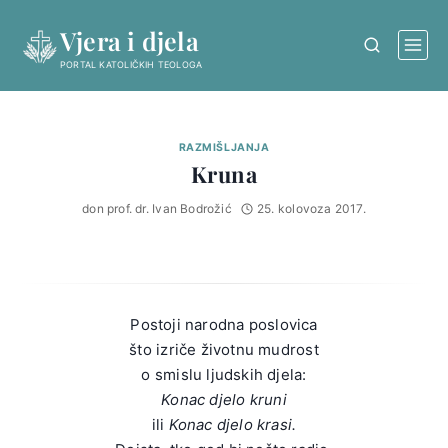
Skip
Vjera i djela
to
content
PORTAL KATOLIČKIH TEOLOGA
RAZMIŠLJANJA
Kruna
don prof. dr. Ivan Bodrožić
25. kolovoza 2017.
Postoji narodna poslovica
što izriče životnu mudrost
o smislu ljudskih djela:
Konac djelo kruni
ili
Konac djelo krasi.