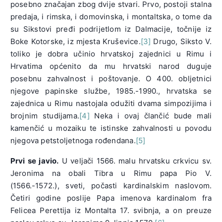
posebno značajan zbog dvije stvari. Prvo, postoji stalna
predaja, i rimska, i domovinska, i montaltska, o tome da
su Sikstovi pređi podrijetlom iz Dalmacije, točnije iz
Boke Kotorske, iz mjesta Kruševice.
[3]
Drugo, Siksto V.
toliko je dobra učinio hrvatskoj zajednici u Rimu i
Hrvatima općenito da mu hrvatski narod duguje
posebnu zahvalnost i poštovanje. O 400. obljetnici
njegove papinske službe, 1985.-1990., hrvatska se
zajednica u Rimu nastojala odužiti dvama simpozijima i
brojnim studijama.
[4]
Neka i ovaj člančić bude mali
kamenčić u mozaiku te istinske zahvalnosti u povodu
njegova petstoljetnoga rođendana.
[5]
Prvi se javio.
U veljači 1566. malu hrvatsku crkvicu sv.
Jeronima na obali Tibra u Rimu papa Pio V.
(1566.-1572.), sveti, počasti kardinalskim naslovom.
Četiri godine poslije Papa imenova kardinalom fra
Felicea Perettija iz Montalta 17. svibnja, a on preuze