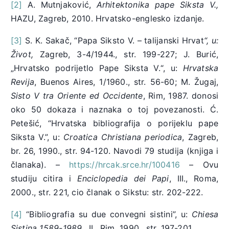
[2]
A. Mutnjaković,
Arhitektonika pape Siksta V.,
HAZU, Zagreb, 2010. Hrvatsko-englesko izdanje.
[3]
S. K. Sakač, “Papa Siksto V. – talijanski Hrvat
“, u:
Život,
Zagreb, 3-4/1944., str. 199-227; J. Burić,
„Hrvatsko podrijetlo Pape Siksta V.“, u:
Hrvatska
Revija
, Buenos Aires, 1/1960., str. 56-60; M. Žugaj,
Sisto V tra Oriente ed Occidente
, Rim, 1987. donosi
oko 50 dokaza i naznaka o toj povezanosti. Ć.
Petešić, “Hrvatska bibliografija o porijeklu pape
Siksta V.”, u:
Croatica Christiana periodica
, Zagreb,
br. 26, 1990., str. 94-120. Navodi 79 studija (knjiga i
članaka). –
https://hrcak.srce.hr/100416
– Ovu
studiju citira i
Enciclopedia dei Papi
, III., Roma,
2000., str. 221, cio članak o Sikstu: str. 202-222.
[4]
“Bibliografia su due convegni sistini”, u:
Chiesa
Sistina 1589-1989
., II., Rim, 1990., str. 197-201.