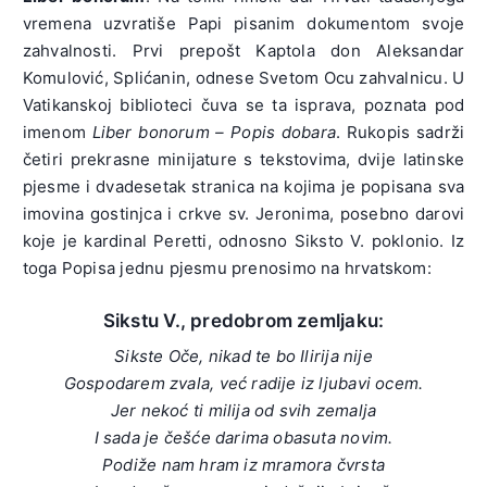
vremena uzvratiše Papi pisanim dokumentom svoje
zahvalnosti. Prvi prepošt Kaptola don Aleksandar
Komulović, Splićanin, odnese Svetom Ocu zahvalnicu. U
Vatikanskoj biblioteci čuva se ta isprava, poznata pod
imenom
Liber bonorum – Popis dobara
. Rukopis sadrži
četiri prekrasne minijature s tekstovima, dvije latinske
pjesme i dvadesetak stranica na kojima je popisana sva
imovina gostinjca i crkve sv. Jeronima, posebno darovi
koje je kardinal Peretti, odnosno Siksto V. poklonio. Iz
toga Popisa jednu pjesmu prenosimo na hrvatskom:
Sikstu V., predobrom zemljaku:
Sikste Oče, nikad te bo Ilirija nije
Gospodarem zvala, već radije iz ljubavi ocem.
Jer nekoć ti milija od svih zemalja
I sada je češće darima obasuta novim.
Podiže nam hram iz mramora čvrsta