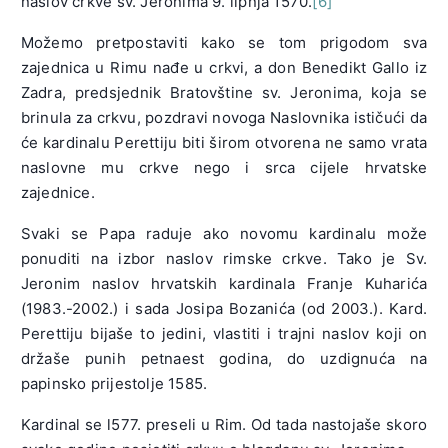
naslov crkve sv. Jeronima 9. lipnja 1570.
[6]
Možemo pretpostaviti kako se tom prigodom sva
zajednica u Rimu nađe u crkvi, a don Benedikt Gallo iz
Zadra, predsjednik Bratovštine sv. Jeronima, koja se
brinula za crkvu, pozdravi novoga Naslovnika ističući da
će kardinalu Perettiju biti širom otvorena ne samo vrata
naslovne mu crkve nego i srca cijele hrvatske
zajednice.
Svaki se Papa raduje ako novomu kardinalu može
ponuditi na izbor naslov rimske crkve. Tako je Sv.
Jeronim naslov hrvatskih kardinala Franje Kuharića
(1983.-2002.) i sada Josipa Bozanića (od 2003.). Kard.
Perettiju bijaše to jedini, vlastiti i trajni naslov koji on
držaše punih petnaest godina, do uzdignuća na
papinsko prijestolje 1585.
Kardinal se l577. preseli u Rim. Od tada nastojaše skoro