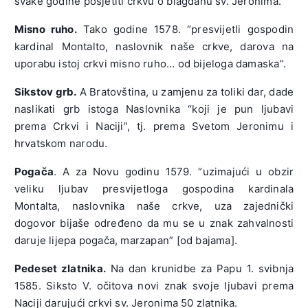
svake godine posjetiti crkvu o blagdanu sv. Jeronima.
Misno ruho.
Tako godine 1578. “presvijetli gospodin
kardinal Montalto, naslovnik naše crkve, darova na
uporabu istoj crkvi misno ruho… od bijeloga damaska”.
Sikstov grb.
A Bratovština, u zamjenu za toliki dar, dade
naslikati grb istoga Naslovnika “koji je pun ljubavi
prema Crkvi i Naciji”, tj. prema Svetom Jeronimu i
hrvatskom narodu.
Pogača
. A za Novu godinu 1579. “uzimajući u obzir
veliku ljubav presvijetloga gospodina kardinala
Montalta, naslovnika naše crkve, uza zajednički
dogovor bijaše određeno da mu se u znak zahvalnosti
daruje lijepa pogača, marzapan” [od bajama].
Pedeset zlatnika.
Na dan krunidbe za Papu 1. svibnja
1585. Siksto V. očitova novi znak svoje ljubavi prema
Naciji darujući crkvi sv. Jeronima 50 zlatnika.