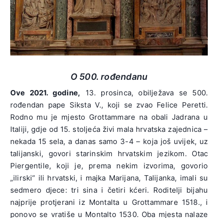
O 500. rođendanu
Ove 2021. godine,
13. prosinca, obilježava se 500.
rođendan pape Siksta V., koji se zvao Felice Peretti.
Rodno mu je mjesto Grottammare na obali Jadrana u
Italiji, gdje od 15. stoljeća živi mala hrvatska zajednica –
nekada 15 sela, a danas samo 3-4 – koja još uvijek, uz
talijanski, govori starinskim hrvatskim jezikom. Otac
Piergentile, koji je, prema nekim izvorima, govorio
„ilirski“ ili hrvatski, i majka Marijana, Talijanka, imali su
sedmero djece: tri sina i četiri kćeri. Roditelji bijahu
najprije protjerani iz Montalta u Grottammare 1518., i
ponovo se vratiše u Montalto 1530. Oba mjesta nalaze