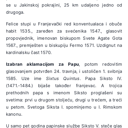
se u Jakinskoj pokrajini, 25 km udaljeno jedno od
drugoga.
Felice stupi u Franjevački red konventualaca i obuče
habit 1535., zaređen za svećenika 1547., glasovit
propovjednik, imenovan biskupom Svete Agate Gota
1567., premješten u biskupiju Fermo 1571. Uzdignut na
kardinalsku čast 1570.
Izabran aklamacijom za Papu
, potom redovitim
glasovanjem potvrđen 24. travnja, i ustoličen 1. svibnja
1585. Uze ime
Sixtus Quintus
. Papa Siksto IV.
(1471.-1484.) bijaše također franjevac. A trojica
prethodnih papa s imenom Siksto proglašeni su
svetima: prvi u drugom stoljeću, drugi u trećem, a treći
u petom. Svetoga Siksta I. spominjemo u I. Rimskom
kanonu.
U samo pet godina papinske službe Siksto V. steče glas