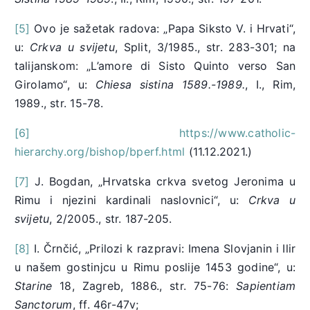
[5]
Ovo je sažetak radova: „Papa Siksto V. i Hrvati“,
u:
Crkva u svijetu
, Split, 3/1985., str. 283-301; na
talijanskom: „L’amore di Sisto Quinto verso San
Girolamo“, u:
Chiesa sistina 1589.-1989.
, I., Rim,
1989., str. 15-78.
[6]
https://www.catholic-
hierarchy.org/bishop/bperf.html
(11.12.2021.)
[7]
J. Bogdan, „Hrvatska crkva svetog Jeronima u
Rimu i njezini kardinali naslovnici“, u:
Crkva u
svijetu
, 2/2005., str. 187-205.
[8]
I. Črnčić, „Prilozi k razpravi: Imena Slovjanin i Ilir
u našem gostinjcu u Rimu poslije 1453 godine“, u:
Starine
18, Zagreb, 1886., str. 75-76:
Sapientiam
Sanctorum
, ff. 46r-47v;