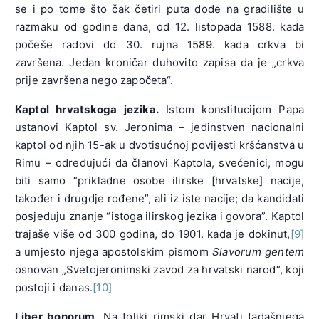
se i po tome što čak četiri puta dođe na gradilište u
razmaku od godine dana, od 12. listopada 1588. kada
počeše radovi do 30. rujna 1589. kada crkva bi
završena. Jedan kroničar duhovito zapisa da je „crkva
prije završena nego započeta“.
Kaptol hrvatskoga jezika.
Istom konstitucijom Papa
ustanovi Kaptol sv. Jeronima – jedinstven nacionalni
kaptol od njih 15-ak u dvotisućnoj povijesti kršćanstva u
Rimu – određujući da članovi Kaptola, svećenici, mogu
biti samo “prikladne osobe ilirske [hrvatske] nacije,
također i drugdje rođene”, ali iz iste nacije; da kandidati
posjeduju znanje “istoga ilirskog jezika i govora”. Kaptol
trajaše više od 300 godina, do 1901. kada je dokinut,
[9]
a umjesto njega apostolskim pismom
Slavorum gentem
osnovan „Svetojeronimski zavod za hrvatski narod“, koji
postoji i danas.
[10]
Liber bonorum
. Na toliki rimski dar Hrvati tadašnjega