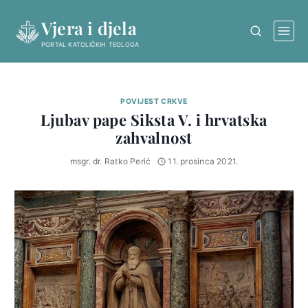
Skip
Vjera i djela
to
content
PORTAL KATOLIČKIH TEOLOGA
POVIJEST CRKVE
Ljubav pape Siksta V. i hrvatska
zahvalnost
msgr. dr. Ratko Perić
11. prosinca 2021.