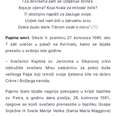
I za dovršena sam se izdašnije brineš.
Koja je cijena? Koja hvala za milodar tolik?
Ti dostojno napláti za zasluge svoje.
Uvijek ćeš nam biti u zahvalnu srcu
Dokle budu tekle Tibrom vode k moru”
.
[11]
Papina smrt.
Siksto V. preminu 27. kolovoza 1590. oko
7 sati uvečer u palači na Kvirinalu, kamo se bijaše
preselio u svibnju iste godine.
– Svećenici Kaptola sv. Jeronima u Sikstovoj crkvi
odslužiše svečanu Misu zadušnicu za pokoj duše
velikoga Pape koji istroši svoje tjelesne sile na dobro
Crkve i Božjega naroda.
Papino tijelo bijaše najprije pokopano u kripti bazilike
sv. Petra, a godinu dana poslije, 26. kolovoza 1591.,
njegove se kosti svečano prenesoše u baziliku Gospe
Snježne ili Svete Marije Velike (Santa Maria Maggiore)