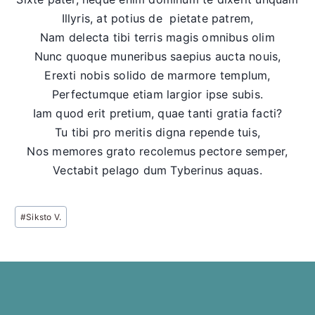
Illyris, at potius de pietate patrem,
Nam delecta tibi terris magis omnibus olim
Nunc quoque muneribus saepius aucta nouis,
Erexti nobis solido de marmore templum,
Perfectumque etiam largior ipse subis.
Iam quod erit pretium, quae tanti gratia facti?
Tu tibi pro meritis digna repende tuis,
Nos memores grato recolemus pectore semper,
Vectabit pelago dum Tyberinus aquas.
Post
#
Siksto V.
Tags: