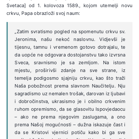
Svetaca] od 1. kolovoza 1589., kojom utemelji novu
crkvu, Papa obrazloži svoj naum:
„Zatim svratismo pogled na spomenutu crkvu sv.
Jeronima, našu nekoć naslovnu. Vidjevši je
tijesnu, tamnu i vremenom gotovo dotrajalu, te
da uopće ne odgovara dostojanstvu tako izvrsna
Sveca, sravnismo je sa zemljom. Na istom
mjestu, proširivši zdanje na sve strane, iz
temelja podigosmo sjajniju crkvu, kao što traži
Naša pobožnost prema slavnom Naučitelju. Nju
sagradismo uz nemalen trošak, darovan iz ljubavi
i dobročinstva, ukrasismo je i obilno crkvenim
ruhom opremismo, da se glasovitu Ispovjedaocu
– ako ne prema njegovim zaslugama, a ono
prema Našoj mogućnosti – dužna iskazuje čast i
da se Kristovi vjernici potiču kako bi ga sve