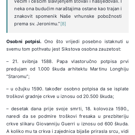
većim i češćim slavljenjem štovali i nasljedovali. I
neka ona budućim naraštajima ostane kao trajan i
znakovit spomenik Naše vrhunske pobožnosti
prema sv. Jeronimu.”
[8]
Osobni potpisi.
Ono što vrijedi posebno istaknuti u
svemu tom pothvatu jest Sikstova osobna zauzetost:
– 21. svibnja 1588. Papa vlastoručno potpisa prvi
predujam od 1.000 škuda arhitektu Martinu Longhiju
“Staromu”;
– u ožujku 1590. također osobno potpisa da se isplate
troškovi gradnje crkve u iznosu od 20.500 škuda;
– desetak dana prije svoje smrti, 18. kolovoza 1590.,
naredi da se podmire troškovi fresaka u prezbiteriju
crkve slikaru Giovanniju Guerri u iznosu od 600 škuda.
A koliko mu ta crkva i zajednica bijaše prirasla srcu, vidi