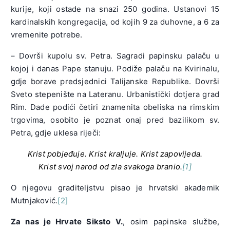
kurije, koji ostade na snazi 250 godina. Ustanovi 15
kardinalskih kongregacija, od kojih 9 za duhovne, a 6 za
vremenite potrebe.
– Dovrši kupolu sv. Petra. Sagradi papinsku palaču u
kojoj i danas Pape stanuju. Podiže palaču na Kvirinalu,
gdje borave predsjednici Talijanske Republike. Dovrši
Sveto stepenište na Lateranu. Urbanistički dotjera grad
Rim. Dade podići četiri znamenita obeliska na rimskim
trgovima, osobito je poznat onaj pred bazilikom sv.
Petra, gdje uklesa riječi:
Krist pobjeđuje. Krist kraljuje. Krist zapovijeda.
Krist svoj narod od zla svakoga branio.
[1]
O njegovu graditeljstvu pisao je hrvatski akademik
Mutnjaković.
[2]
Za nas je Hrvate Siksto V.
, osim papinske službe,