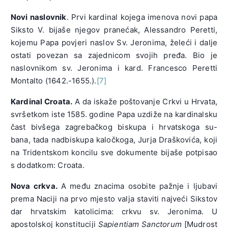
Novi naslovnik
. Prvi kardinal kojega imenova novi papa
Siksto V. bijaše njegov pranećak, Alessandro Peretti,
kojemu Papa povjeri naslov Sv. Jeronima, želeći i dalje
ostati povezan sa zajednicom svojih pređa. Bio je
naslovnikom sv. Jeronima i kard. Francesco Peretti
Montalto (1642.-1655.).
[7]
Kardinal Croata.
A da iskaže poštovanje Crkvi u Hrvata,
svršetkom iste 1585. godine Papa uzdiže na kardinalsku
čast bivšega zagrebačkog biskupa i hrvatskoga su-
bana, tada nadbiskupa kaločkoga, Jurja Draškovića, koji
na Tridentskom koncilu sve dokumente bijaše potpisao
s dodatkom: Croata.
Nova crkva.
A među znacima osobite pažnje i ljubavi
prema Naciji na prvo mjesto valja staviti najveći Sikstov
dar hrvatskim katolicima: crkvu sv. Jeronima. U
apostolskoj konstituciji
Sapientiam Sanctorum
[Mudrost