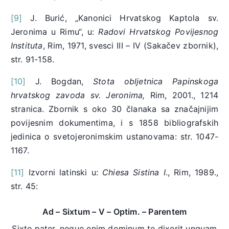
[9]
J. Burić, „Kanonici Hrvatskog Kaptola sv.
Jeronima u Rimu“, u:
Radovi Hrvatskog Povijesnog
Instituta
, Rim, 1971, svesci III – IV (Sakačev zbornik),
str. 91-158.
[10]
J. Bogdan,
Stota obljetnica Papinskoga
hrvatskog zavoda sv. Jeronima,
Rim, 2001., 1214
stranica. Zbornik s oko 30 članaka sa značajnijim
povijesnim dokumentima, i s 1858 bibliografskih
jedinica o svetojeronimskim ustanovama: str. 1047-
1167.
[11]
Izvorni latinski u:
Chiesa Sistina
I
., Rim, 1989.,
str. 45:
Ad – Sixtum – V – Optim. – Parentem
Sixte pater, neque enim dominum te dixerit unquam