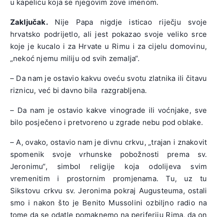
u kapelicu koja se njegovim zove imenom.
Zaključak.
Nije Papa nigdje isticao riječju svoje
hrvatsko podrijetlo, ali jest pokazao svoje veliko srce
koje je kucalo i za Hrvate u Rimu i za cijelu domovinu,
„nekoć njemu miliju od svih zemalja“.
– Da nam je ostavio kakvu oveću svotu zlatnika ili čitavu
riznicu, već bi davno bila razgrabljena.
– Da nam je ostavio kakve vinograde ili voćnjake, sve
bilo posječeno i pretvoreno u zgrade nebu pod oblake.
– A, ovako, ostavio nam je divnu crkvu, „trajan i znakovit
spomenik svoje vrhunske pobožnosti prema sv.
Jeronimu“, simbol religije koja odolijeva svim
vremenitim i prostornim promjenama. Tu, uz tu
Sikstovu crkvu sv. Jeronima pokraj Augusteuma, ostali
smo i nakon što je Benito Mussolini ozbiljno radio na
tome da se odatle pomaknemo na periferiju Rima, da on