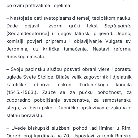
po ovim pothvatima i djelima:
– Nastojaše dati svetopisamski temelj teološkom nauku.
Dade objaviti izvorni grčki tekst
Septuaginte
[Sedamdesetorice] i njegov latinski prijevod. Jednoj
komisiji povjeri pripremu i objavljivanje Vulgate sv.
Jeronima, uz kritička tumačenja. Nastavi reformu
Rimskoga misala.
– Svoju papinsku službu posveti obrani vjere i porastu
ugleda Svete Stolice. Bijaše velik zagovornik i djelatnik
katoličke obnove nakon Tridentskoga koncila
(1545.-1563.). Zauze se za pučku pobožnost, za
ćudoredno poboljšanje svećenstva, za samostansku
stegu, za biskupsko i župničko opsluživanje zakona o
stalnu boravištu.
– Uvede biskupski službeni pohod „ad limina“ u Rim.
Odredi broj kardinala na 70. Uspostavi zakonik Rimske