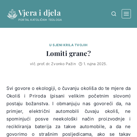
Skip
Vjera i djela
to
content
PORTAL KATOLIČKIH TEOLOGA
U SJENI KRILA TVOJIH
Lomiti grane?
vlč. prof. dr. Zvonko Pažin
1. rujna 2025.
Svi govore o ekologiji, o čuvanju okoliša do te mjere da
Okoliš i Priroda (pisani velikim početnim slovom)
postaju božanstva. I obmanjuju nas govoreći da, na
primjer, električni automobili čuvaju okoliš, ne
spominjući posve neekološki način proizvodnje i
recikliranja baterija za takve automobile, a da ne
govorimo o strašnim posljedicama, ako se takav