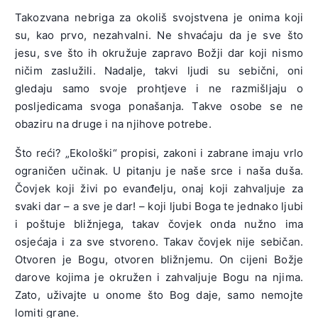
Takozvana nebriga za okoliš svojstvena je onima koji
su, kao prvo, nezahvalni. Ne shvaćaju da je sve što
jesu, sve što ih okružuje zapravo Božji dar koji nismo
ničim zaslužili. Nadalje, takvi ljudi su sebični, oni
gledaju samo svoje prohtjeve i ne razmišljaju o
posljedicama svoga ponašanja. Takve osobe se ne
obaziru na druge i na njihove potrebe.
Što reći? „Ekološki“ propisi, zakoni i zabrane imaju vrlo
ograničen učinak. U pitanju je naše srce i naša duša.
Čovjek koji živi po evanđelju, onaj koji zahvaljuje za
svaki dar – a sve je dar! – koji ljubi Boga te jednako ljubi
i poštuje bližnjega, takav čovjek onda nužno ima
osjećaja i za sve stvoreno. Takav čovjek nije sebičan.
Otvoren je Bogu, otvoren bližnjemu. On cijeni Božje
darove kojima je okružen i zahvaljuje Bogu na njima.
Zato, uživajte u onome što Bog daje, samo nemojte
lomiti grane.