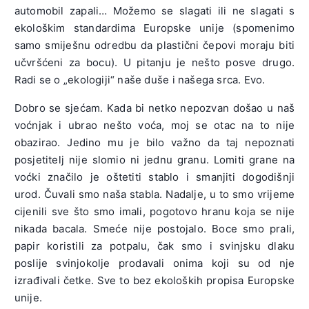
automobil zapali… Možemo se slagati ili ne slagati s
ekološkim standardima Europske unije (spomenimo
samo smiješnu odredbu da plastični čepovi moraju biti
učvršćeni za bocu). U pitanju je nešto posve drugo.
Radi se o „ekologiji“ naše duše i našega srca. Evo.
Dobro se sjećam. Kada bi netko nepozvan došao u naš
voćnjak i ubrao nešto voća, moj se otac na to nije
obazirao. Jedino mu je bilo važno da taj nepoznati
posjetitelj nije slomio ni jednu granu. Lomiti grane na
voćki značilo je oštetiti stablo i smanjiti dogodišnji
urod. Čuvali smo naša stabla. Nadalje, u to smo vrijeme
cijenili sve što smo imali, pogotovo hranu koja se nije
nikada bacala. Smeće nije postojalo. Boce smo prali,
papir koristili za potpalu, čak smo i svinjsku dlaku
poslije svinjokolje prodavali onima koji su od nje
izrađivali četke. Sve to bez ekoloških propisa Europske
unije.