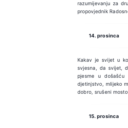
razumijevanju za dru
propovjednik Radosne 
14. prosinca
Kakav je svijet u ko
svjesna, da svijet, 
pjesme u došašću o
djetinjstvo, mlijeko
dobro, srušeni mostov
15. prosinca