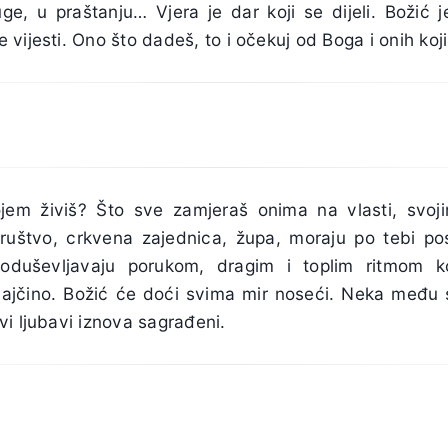
ge, u praštanju… Vjera je dar koji se dijeli. Božić j
vijesti. Ono što dadeš, to i očekuj od Boga i onih koj
jem živiš? Što sve zamjeraš onima na vlasti, svoji
društvo, crkvena zajednica, župa, moraju po tebi post
duševljavaju porukom, dragim i toplim ritmom ko
 majčino. Božić će doći svima mir noseći. Neka međ
i ljubavi iznova sagrađeni.