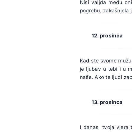
Nisi valjda među oni
pogrebu, zakašnjela j
12. prosinca
Kad ste svome mužu, ž
je ljubav u tebi i u 
naše. Ako te ljudi za
13. prosinca
I danas tvoja vjera t