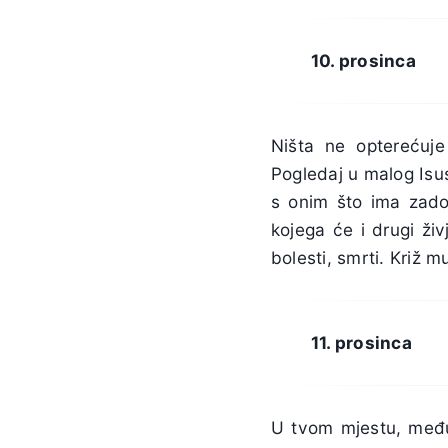
10. prosinca
Ništa ne opterećuje
Pogledaj u malog Isusa
s onim što ima zadov
kojega će i drugi ži
bolesti, smrti. Križ m
11. prosinca
U tvom mjestu, među 