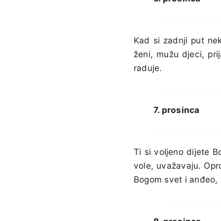
Kad si zadnji put ne
ženi, mužu djeci, pri
raduje.
7. prosinca
Ti si voljeno dijete B
vole, uvažavaju. Opro
Bogom svet i anđeo, v