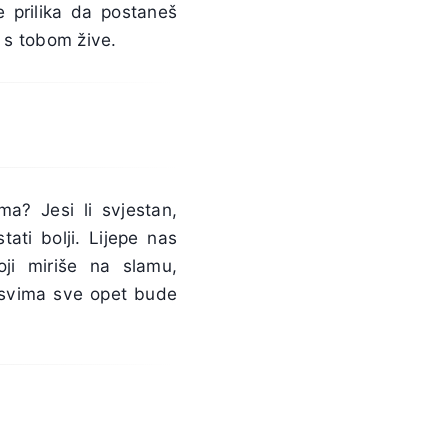
e prilika da postaneš
i s tobom žive.
ma? Jesi li svjestan,
ati bolji. Lijepe nas
ji miriše na slamu,
u svima sve opet bude