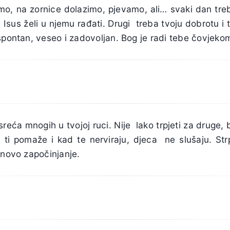
o, na zornice dolazimo, pjevamo, ali… svaki dan treb
n Isus želi u njemu rađati. Drugi treba tvoju dobrotu i 
spontan, veseo i zadovoljan. Bog je radi tebe čovjeko
 sreća mnogih u tvojoj ruci. Nije lako trpjeti za druge, b
 ti pomaže i kad te nerviraju, djeca ne slušaju. Str
 novo započinjanje.