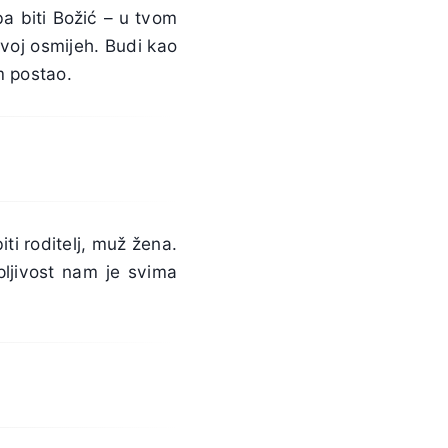
a biti Božić – u tvom
tvoj osmijeh. Budi kao
m postao.
iti roditelj, muž žena.
pljivost nam je svima