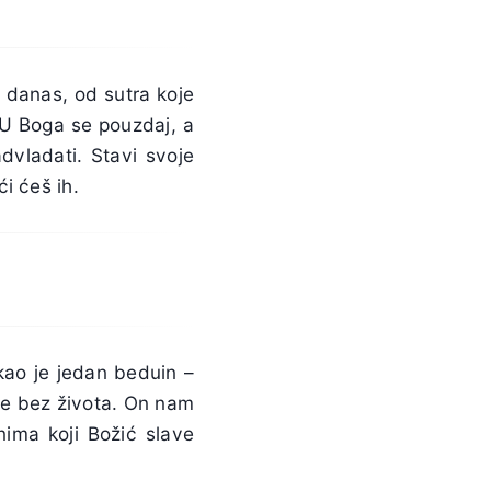
 danas, od sutra koje
 U Boga se pouzdaj, a
vladati. Stavi svoje
i ćeš ih.
ao je jedan beduin –
ce bez života. On nam
nima koji Božić slave