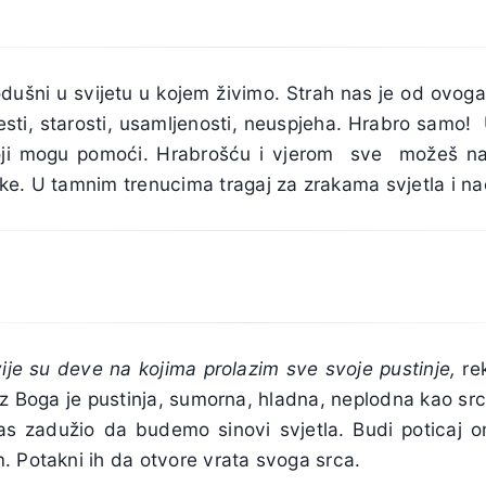
ušni u svijetu u kojem živimo. Strah nas je od ovoga
lesti, starosti, usamljenosti, neuspjeha. Hrabro samo!
oji mogu pomoći. Hrabrošću i vjerom sve možeš nad
e. U tamnim trenucima tragaj za zrakama svjetla i nać
vije su deve na kojima prolazim sve svoje pustinje,
rek
ez Boga je pustinja, sumorna, hladna, neplodna kao sr
nas zadužio da budemo sinovi svjetla. Budi poticaj o
. Potakni ih da otvore vrata svoga srca.