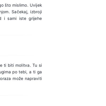
o što mislimo. Uvijek
jom. Sačekaj, izbroji
i sami iste grijehe
ti biti molitva. Tu si
ugima po tebi, a ti ga
 poraza može napraviti