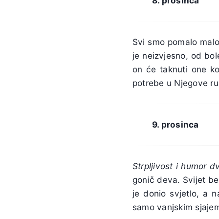
8. prosinca
Svi smo pomalo malod
je neizvjesno, od bo
on će taknuti one k
potrebe u Njegove ruk
9. prosinca
Strpljivost i humor d
gonič deva. Svijet b
je donio svjetlo, a 
samo vanjskim sjajem