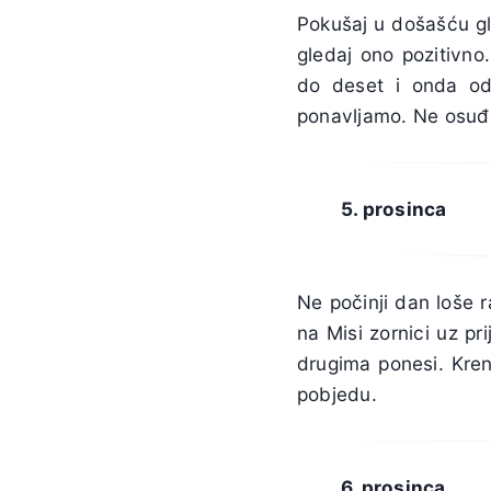
Pokušaj u došašću gl
gledaj ono pozitivno
do deset i onda od
ponavljamo. Ne osuđu
5. prosinca
Ne počinji dan loše r
na Misi zornici uz pr
drugima ponesi. Kreni
pobjedu.
6. prosinca