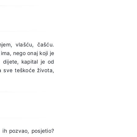
njem, vlašću, čašću.
 ima, nego onaj koji je
dijete, kapital je od
a sve teškoće života,
 ih pozvao, posjetio?