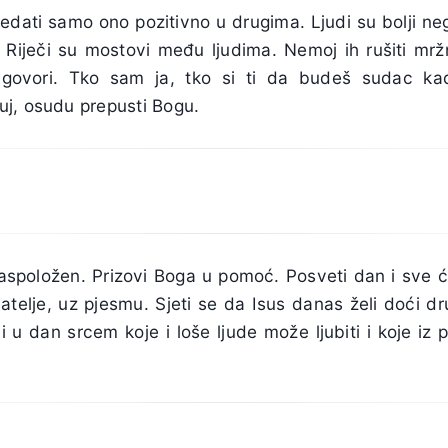
edati samo ono pozitivno u drugima. Ljudi su bolji neg
. Riječi su mostovi među ljudima. Nemoj ih rušiti mržn
govori. Tko sam ja, tko si ti da budeš sudac kad 
j, osudu prepusti Bogu.
aspoložen. Prizovi Boga u pomoć. Posveti dan i sve će 
ijatelje, uz pjesmu. Sjeti se da Isus danas želi doći dr
 u dan srcem koje i loše ljude može ljubiti i koje iz