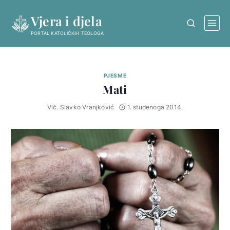
Skip
Vjera i djela
to
content
PORTAL KATOLIČKIH TEOLOGA
PJESME
Mati
Vlč. Slavko Vranjković
1. studenoga 2014.