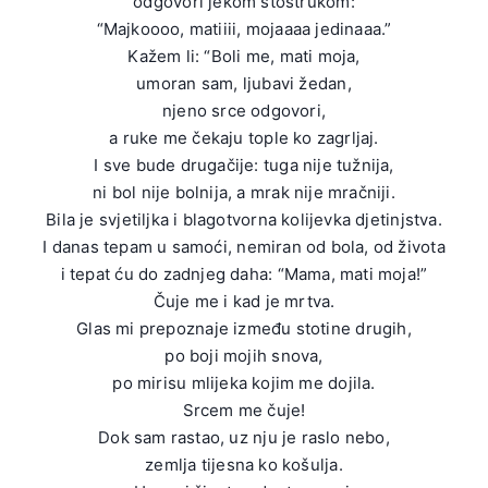
odgovori jekom stostrukom:
“Majkoooo, matiiii, mojaaaa jedinaaa.”
Kažem li: “Boli me, mati moja,
umoran sam, ljubavi žedan,
njeno srce odgovori,
a ruke me čekaju tople ko zagrljaj.
I sve bude drugačije: tuga nije tužnija,
ni bol nije bolnija, a mrak nije mračniji.
Bila je svjetiljka i blagotvorna kolijevka djetinjstva.
I danas tepam u samoći, nemiran od bola, od života
i tepat ću do zadnjeg daha: “Mama, mati moja!”
Čuje me i kad je mrtva.
Glas mi prepoznaje između stotine drugih,
po boji mojih snova,
po mirisu mlijeka kojim me dojila.
Srcem me čuje!
Dok sam rastao, uz nju je raslo nebo,
zemlja tijesna ko košulja.