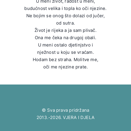
U meni život, radost u meni,
budućnost velika i topla ko oči njezine.
Ne bojim se onog što dolazi od jučer,
od sutra.
Život je rijeka a ja sam plivač.
Ona me čeka na drugoj obali.
U meni ostalo djetinjstvo i
nježnost u koju se vraćam.
Hodam bez straha. Molitve me,
oči me njezine prate.
© Sva prava pridržana
2013.-2026. VJERA I DJELA