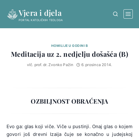
Skip
Vjera i djela
to
content
PORTAL KATOLIČKIH TEOLOGA
HOMILIJE U GODINI B
Meditacija uz 2. nedjelju došašća (B)
vlč. prof. dr. Zvonko Pažin
6. prosinca 2014.
OZBILJNOST OBRAĆENJA
Evo ga: glas koji viče. Viče u pustinji. Onaj glas o kojem
govori još drevni Izaija čuje se konačno u judejskoj