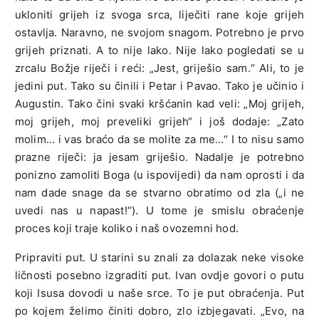
ukloniti grijeh iz svoga srca, liječiti rane koje grijeh
ostavlja. Naravno, ne svojom snagom. Potrebno je prvo
grijeh priznati. A to nije lako. Nije lako pogledati se u
zrcalu Božje riječi i reći: „Jest, griješio sam.“ Ali, to je
jedini put. Tako su činili i Petar i Pavao. Tako je učinio i
Augustin. Tako čini svaki kršćanin kad veli: „Moj grijeh,
moj grijeh, moj preveliki grijeh“ i još dodaje: „Zato
molim… i vas braćo da se molite za me…“ I to nisu samo
prazne riječi: ja jesam griješio. Nadalje je potrebno
ponizno zamoliti Boga (u ispovijedi) da nam oprosti i da
nam dade snage da se stvarno obratimo od zla („i ne
uvedi nas u napast!“). U tome je smislu obraćenje
proces koji traje koliko i naš ovozemni hod.
Pripraviti put. U starini su znali za dolazak neke visoke
ličnosti posebno izgraditi put. Ivan ovdje govori o putu
koji Isusa dovodi u naše srce. To je put obraćenja. Put
po kojem želimo činiti dobro, zlo izbjegavati. „Evo, na