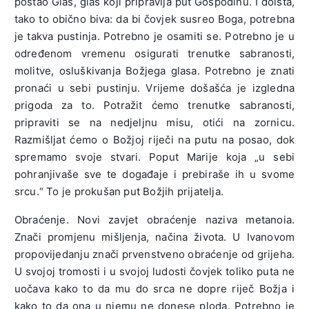
postao Glas, glas koji pripravlja put Gospodinu. I doista,
tako to obično biva: da bi čovjek susreo Boga, potrebna
je takva pustinja. Potrebno je osamiti se. Potrebno je u
određenom vremenu osigurati trenutke sabranosti,
molitve, osluškivanja Božjega glasa. Potrebno je znati
pronaći u sebi pustinju. Vrijeme došašća je izgledna
prigoda za to. Potražit ćemo trenutke sabranosti,
pripraviti se na nedjeljnu misu, otići na zornicu.
Razmišljat ćemo o Božjoj riječi na putu na posao, dok
spremamo svoje stvari. Poput Marije koja „u sebi
pohranjivaše sve te događaje i prebiraše ih u svome
srcu.“ To je prokušan put Božjih prijatelja.
Obraćenje. Novi zavjet obraćenje naziva metanoia.
Znači promjenu mišljenja, načina života. U Ivanovom
propovijedanju znači prvenstveno obraćenje od grijeha.
U svojoj tromosti i u svojoj ludosti čovjek toliko puta ne
uočava kako to da mu do srca ne dopre riječ Božja i
kako to da ona u njemu ne donese ploda. Potrebno je