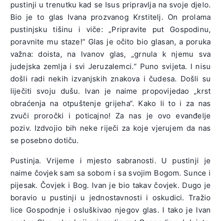
pustinji u trenutku kad se Isus pripravlja na svoje djelo.
Bio je to glas Ivana prozvanog Krstitelj. On prolama
pustinjsku tišinu i viče: „Pripravite put Gospodinu,
poravnite mu staze!“ Glas je očito bio glasan, a poruka
važna: doista, na Ivanov glas, „grnula k njemu sva
judejska zemlja i svi Jeruzalemci.“ Puno svijeta. I nisu
došli radi nekih izvanjskih znakova i čudesa. Došli su
liječiti svoju dušu. Ivan je naime propovijedao „krst
obraćenja na otpuštenje grijeha“. Kako li to i za nas
zvuči proročki i poticajno! Za nas je ovo evanđelje
poziv. Izdvojio bih neke riječi za koje vjerujem da nas
se posebno dotiču.
Pustinja. Vrijeme i mjesto sabranosti. U pustinji je
naime čovjek sam sa sobom i sa svojim Bogom. Sunce i
pijesak. Čovjek i Bog. Ivan je bio takav čovjek. Dugo je
boravio u pustinji u jednostavnosti i oskudici. Tražio
lice Gospodnje i osluškivao njegov glas. I tako je Ivan