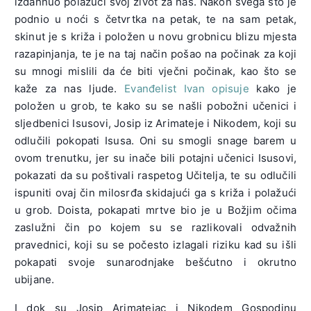
izdahnuo polažući svoj život za nas. Nakon svega što je
podnio u noći s četvrtka na petak, te na sam petak,
skinut je s križa i položen u novu grobnicu blizu mjesta
razapinjanja, te je na taj način pošao na počinak za koji
su mnogi mislili da će biti vječni počinak, kao što se
kaže za nas ljude.
Evanđelist Ivan opisuje
kako je
položen u grob, te kako su se našli pobožni učenici i
sljedbenici Isusovi, Josip iz Arimateje i Nikodem, koji su
odlučili pokopati Isusa. Oni su smogli snage barem u
ovom trenutku, jer su inače bili potajni učenici Isusovi,
pokazati da su poštivali raspetog Učitelja, te su odlučili
ispuniti ovaj čin milosrđa skidajući ga s križa i polažući
u grob. Doista, pokapati mrtve bio je u Božjim očima
zaslužni čin po kojem su se razlikovali odvažnih
pravednici, koji su se počesto izlagali riziku kad su išli
pokapati svoje sunarodnjake bešćutno i okrutno
ubijane.
I dok su Josip Arimatejac i Nikodem Gospodinu