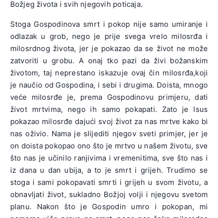
Božjeg života i svih njegovih poticaja.
Stoga Gospodinova smrt i pokop nije samo umiranje i
odlazak u grob, nego je prije svega vrelo milosrđa i
milosrdnog života, jer je pokazao da se život ne može
zatvoriti u grobu. A onaj tko pazi da živi božanskim
životom, taj neprestano iskazuje ovaj čin milosrđa,koji
je naučio od Gospodina, i sebi i drugima. Doista, mnogo
veće milosrđe je, prema Gospodinovu primjeru, dati
život mrtvima, nego ih samo pokapati. Zato je Isus
pokazao milosrđe dajući svoj život za nas mrtve kako bi
nas oživio. Nama je slijediti njegov sveti primjer, jer je
on doista pokopao ono što je mrtvo u našem životu, sve
što nas je učinilo ranjivima i vremenitima, sve što nas i
iz dana u dan ubija, a to je smrt i grijeh. Trudimo se
stoga i sami pokopavati smrti i grijeh u svom životu, a
obnavljati život, sukladno Božjoj volji i njegovu svetom
planu. Nakon što je Gospodin umro i pokopan, mi