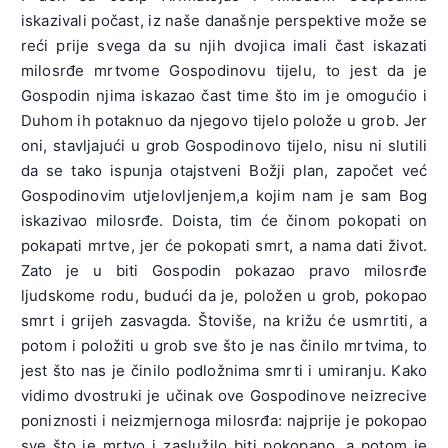
iskazivali počast, iz naše današnje perspektive može se
reći prije svega da su njih dvojica imali čast iskazati
milosrđe mrtvome Gospodinovu tijelu, to jest da je
Gospodin njima iskazao čast time što im je omogućio i
Duhom ih potaknuo da njegovo tijelo polože u grob. Jer
oni, stavljajući u grob Gospodinovo tijelo, nisu ni slutili
da se tako ispunja otajstveni Božji plan, započet već
Gospodinovim utjelovljenjem,a kojim nam je sam Bog
iskazivao milosrđe. Doista, tim će činom pokopati on
pokapati mrtve, jer će pokopati smrt, a nama dati život.
Zato je u biti Gospodin pokazao pravo milosrđe
ljudskome rodu, budući da je, položen u grob, pokopao
smrt i grijeh zasvagda. Štoviše, na križu će usmrtiti, a
potom i položiti u grob sve što je nas činilo mrtvima, to
jest što nas je činilo podložnima smrti i umiranju. Kako
vidimo dvostruki je učinak ove Gospodinove neizrecive
poniznosti i neizmjernoga milosrđa: najprije je pokopao
sve što je mrtvo i zaslužilo biti pokopano, a potom je