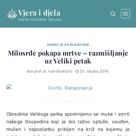
Skip
Vjera i djela
to
content
PORTAL KATOLIČKIH TEOLOGA
HOMILIJE ZA BLAGDANE
Milosrđe pokapa mrtve – razmišljanje
uz Veliki petak
don prof. dr. Ivan Bodrožić
23. ožujka 2016.
Obredima Velikoga petka spominjemo se muke i smrti
našega Gospodina koji je bio lažno optuže, osuđen,
mučen i naposljetku pribijen na križ na kojemu je