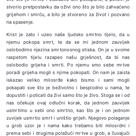
stvorio pretpostavku da oživi ono što je bilo zahvaćeno
grijehom i smrću, a bilo je stvoreno za život i pozvano
na spasenje.
Krist je zato i uzeo naše ljudsko smrtno tijelo, da u
njemu pokopa smrt, te da se mi jednom zauvijek
oslobodimo njezina smrtonosnog stiska. On je u svome
raspetom tijelu razapeo našu grješnost, da bi nas
oslobodio grijeha i smrti. Po njemu smo sebe mrtve
poradi grijeha mogli s njime pokopati. On nam je zaista
iskazao veliko milosrđe kako bismo i sami mogli
pokapati sve što je beživotno i besplodno u nama, te
dopustiti i poticati da živi samo što je živo. Stoga se i od
nas očekuje ovaj odlučni korak, da jednom zauvijek
usmrtimo u sebi ono smrtno, kao što je i on jednom
zuvijek usmrtio smrt i uništio grijeh. Njegovo polaganje
u grob uzor je i nama kako trebamo biti milosrdni i
prema sebi i drugima polažući mrtve u grob, a čuvajući