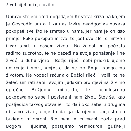
život cijelim i cjelovitim.
Upravo stojeći pred događajem Kristova križa na kojem
je Gospodin umro, i za nas izvire neodgodiva obveza
pokopati sve što je smrtno u nama, jer nam je on dao
primjer kako pokapati mrtve, to jest sve što je mrtvo i
izvor smrti u našem životu. Na žalost, mi počesto
radimo suprotno, te ne pazeći na svoje ponašanje i ne
živeći u duhu vjere i Božje riječi, sebi priskrbljujemo
umiranje i smrt, umjesto da se po Bogu, obogatimo
životom. Ne vodeći računa o Božjoj riječi i volji, te ne
želeći umirati sebi i svojim ljudskim prohtjevima, živimo
oprečno Božjemu milosrđu, te nemilosrdno
pokopavamo sebe i povjereni nam život. Štoviše, kao
posljedica takvog stava je i to da i oko sebe u drugima
ubijamo život, umjesto da ga darujemo. Umjesto da
budemo milosrdni, što nam je primarni poziv pred
Bogom i ljudima, postajemo nemilosrdni gušitelji