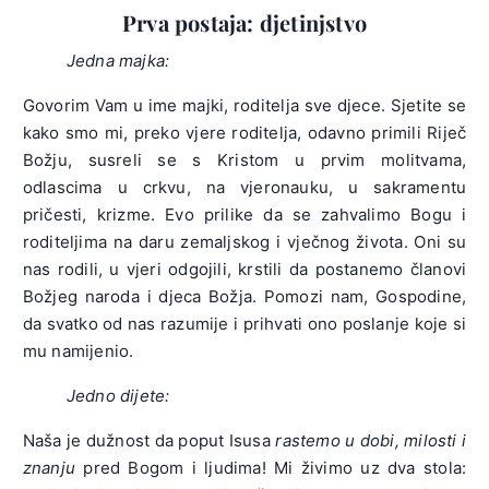
Prva postaja: djetinjstvo
Jedna majka:
Govorim Vam u ime majki, roditelja sve djece. Sjetite se
kako smo mi, preko vjere roditelja, odavno primili Riječ
Božju, susreli se s Kristom u prvim molitvama,
odlascima u crkvu, na vjeronauku, u sakramentu
pričesti, krizme. Evo prilike da se zahvalimo Bogu i
roditeljima na daru zemaljskog i vječnog života. Oni su
nas rodili, u vjeri odgojili, krstili da postanemo članovi
Božjeg naroda i djeca Božja. Pomozi nam, Gospodine,
da svatko od nas razumije i prihvati ono poslanje koje si
mu namijenio.
Jedno dijete:
Naša je dužnost da poput Isusa
rastemo u dobi, milosti i
znanju
pred Bogom i ljudima! Mi živimo uz dva stola: