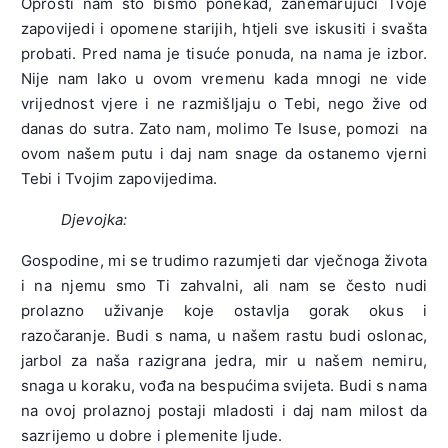
Oprosti nam što bismo ponekad, zanemarujući Tvoje
zapovijedi i opomene starijih, htjeli sve iskusiti i svašta
probati. Pred nama je tisuće ponuda, na nama je izbor.
Nije nam lako u ovom vremenu kada mnogi ne vide
vrijednost vjere i ne razmišljaju o Tebi, nego žive od
danas do sutra. Zato nam, molimo Te Isuse, pomozi na
ovom našem putu i daj nam snage da ostanemo vjerni
Tebi i Tvojim zapovijedima.
Djevojka:
Gospodine, mi se trudimo razumjeti dar vječnoga života
i na njemu smo Ti zahvalni, ali nam se često nudi
prolazno uživanje koje ostavlja gorak okus i
razočaranje. Budi s nama, u našem rastu budi oslonac,
jarbol za naša razigrana jedra, mir u našem nemiru,
snaga u koraku, vođa na bespućima svijeta. Budi s nama
na ovoj prolaznoj postaji mladosti i daj nam milost da
sazrijemo u dobre i plemenite ljude.