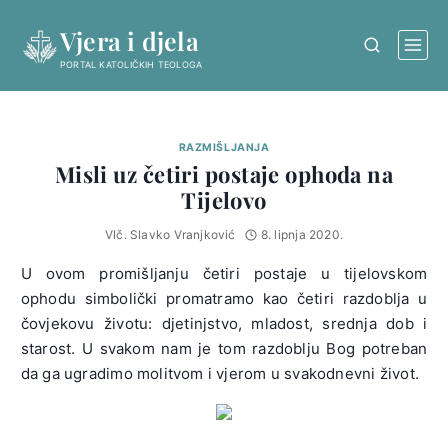
Skip
Vjera i djela
to
content
PORTAL KATOLIČKIH TEOLOGA
RAZMIŠLJANJA
Misli uz četiri postaje ophoda na
Tijelovo
Vlč. Slavko Vranjković
8. lipnja 2020.
U ovom promišljanju četiri postaje u tijelovskom
ophodu simbolički promatramo kao četiri razdoblja u
čovjekovu životu: djetinjstvo, mladost, srednja dob i
starost. U svakom nam je tom razdoblju Bog potreban
da ga ugradimo molitvom i vjerom u svakodnevni život.