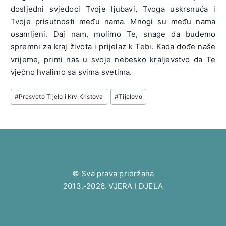
dosljedni svjedoci Tvoje ljubavi, Tvoga uskrsnuća i
Tvoje prisutnosti među nama. Mnogi su među nama
osamljeni. Daj nam, molimo Te, snage da budemo
spremni za kraj života i prijelaz k Tebi. Kada dođe naše
vrijeme, primi nas u svoje nebesko kraljevstvo da Te
vječno hvalimo sa svima svetima.
Post
#
Presveto Tijelo i Krv Kristova
#
Tijelovo
Tags:
© Sva prava pridržana
2013.-2026. VJERA I DJELA