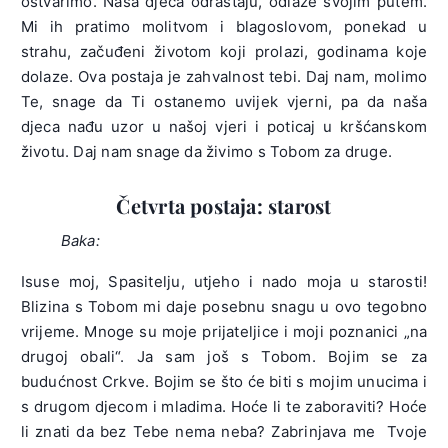
ostvarimo. Naša djeca odrastaju, odlaze svojim putem.
Mi ih pratimo molitvom i blagoslovom, ponekad u
strahu, začuđeni životom koji prolazi, godinama koje
dolaze. Ova postaja je zahvalnost tebi. Daj nam, molimo
Te, snage da Ti ostanemo uvijek vjerni, pa da naša
djeca nađu uzor u našoj vjeri i poticaj u kršćanskom
životu. Daj nam snage da živimo s Tobom za druge.
Četvrta postaja: starost
Baka:
Isuse moj, Spasitelju, utjeho i nado moja u starosti!
Blizina s Tobom mi daje posebnu snagu u ovo tegobno
vrijeme. Mnoge su moje prijateljice i moji poznanici „na
drugoj obali“. Ja sam još s Tobom. Bojim se za
budućnost Crkve. Bojim se što će biti s mojim unucima i
s drugom djecom i mladima. Hoće li te zaboraviti? Hoće
li znati da bez Tebe nema neba? Zabrinjava me Tvoje