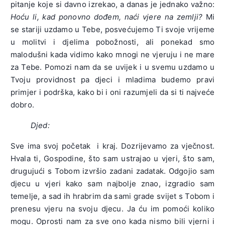
pitanje koje si davno izrekao, a danas je jednako važno:
Hoću li, kad ponovno dođem, naći vjere na zemlji?
Mi
se stariji uzdamo u Tebe, posvećujemo Ti svoje vrijeme
u molitvi i djelima pobožnosti, ali ponekad smo
malodušni kada vidimo kako mnogi ne vjeruju i ne mare
za Tebe. Pomozi nam da se uvijek i u svemu uzdamo u
Tvoju providnost pa djeci i mladima budemo pravi
primjer i podrška, kako bi i oni razumjeli da si ti najveće
dobro.
Djed:
Sve ima svoj početak i kraj. Dozrijevamo za vječnost.
Hvala ti, Gospodine, što sam ustrajao u vjeri, što sam,
drugujući s Tobom izvršio zadani zadatak. Odgojio sam
djecu u vjeri kako sam najbolje znao, izgradio sam
temelje, a sad ih hrabrim da sami grade svijet s Tobom i
prenesu vjeru na svoju djecu. Ja ću im pomoći koliko
mogu. Oprosti nam za sve ono kada nismo bili vjerni i