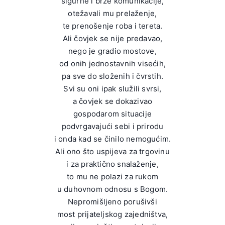
sigurne i brze komunikacije,
otežavali mu prelaženje,
te prenošenje roba i tereta.
Ali čovjek se nije predavao,
nego je gradio mostove,
od onih jednostavnih visećih,
pa sve do složenih i čvrstih.
Svi su oni ipak služili svrsi,
a čovjek se dokazivao
gospodarom situacije
podvrgavajući sebi i prirodu
i onda kad se činilo nemogućim.
Ali ono što uspijeva za trgovinu
i za praktično snalaženje,
to mu ne polazi za rukom
u duhovnom odnosu s Bogom.
Nepromišljeno porušivši
most prijateljskog zajedništva,