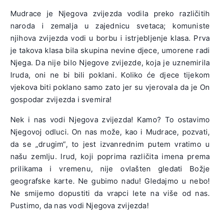
Mudrace je Njegova zvijezda vodila preko različitih
naroda i zemalja u zajednicu svetaca; komuniste
njihova zvijezda vodi u borbu i istrjebljenje klasa. Prva
je takova klasa bila skupina nevine djece, umorene radi
Njega. Da nije bilo Njegove zvijezde, koja je uznemirila
Iruda, oni ne bi bili poklani. Koliko će djece tijekom
vjekova biti poklano samo zato jer su vjerovala da je On
gospodar zvijezda i svemira!
Nek i nas vodi Njegova zvijezda! Kamo? To ostavimo
Njegovoj odluci. On nas može, kao i Mudrace, pozvati,
da se „drugim“, to jest izvanrednim putem vratimo u
našu zemlju. Irud, koji poprima različita imena prema
prilikama i vremenu, nije ovlašten gledati Božje
geografske karte. Ne gubimo nadu! Gledajmo u nebo!
Ne smijemo dopustiti da vrapci lete na više od nas.
Pustimo, da nas vodi Njegova zvijezda!