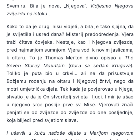
Svemiru. Bila je nova, „Njegova“.
Vidjesmo Njegovu
zvijezdu na istoku
…
Kako to da je drugi nisu vidjeli, a bila je tako sjajna, da
je svijetlila i usred dana? Misterij predodređenja. Vjera
traži čitava čovjeka. Nestaje, kao i Njegova zvijezda,
pred najmanjom sumnjom. Vjera vodi k novim jaslicama,
k oltaru. To je Thomas Merton divno opisao u
The
Seven Storey Mountain
(
Gora sa sedam krugova
).
Toliko je puta bio u crkvi… ali ne da prisustvuje
Božjemu rođenju na oltaru i Njegovoj žrtvi, nego da
motri umjetnička djela. Tek kada je povjerovao u Njega,
shvatio je da je On stvoritelj svijeta i ljudi. I mir je ušao
u njegovo srce poslije prve sv. Mise. Vjerovati znači
penjati se od zvijezde do zvijezde do one posljednje,
koja blijedi pred svjetlom slave.
I ušavši u kuću nađoše dijete s Marijom njegovom