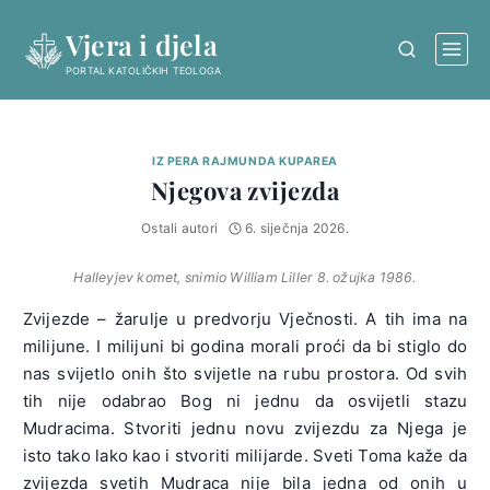
Skip
Vjera i djela
to
content
PORTAL KATOLIČKIH TEOLOGA
IZ PERA RAJMUNDA KUPAREA
Njegova zvijezda
Ostali autori
6. siječnja 2026.
Halleyjev komet, snimio William Liller 8. ožujka 1986.
Zvijezde – žarulje u predvorju Vječnosti. A tih ima na
milijune. I milijuni bi godina morali proći da bi stiglo do
nas svijetlo onih što svijetle na rubu prostora. Od svih
tih nije odabrao Bog ni jednu da osvijetli stazu
Mudracima. Stvoriti jednu novu zvijezdu za Njega je
isto tako lako kao i stvoriti milijarde. Sveti Toma kaže da
zvijezda svetih Mudraca nije bila jedna od onih u