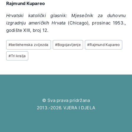
Rajmund Kupareo
Hrvatski katolički glasnik: Mjesečnik za duhovnu
izgradnju američkih Hrvata
(Chicago), prosinac 1953.,
godište XIII, broj 12.
Post
#
betlehemska zvijezda
#
Bogojavljenje
#
Rajmund Kupareo
Tags:
#
Tri kralja
© Sva prava pridržana
2013.-2026. VJERA I DJELA