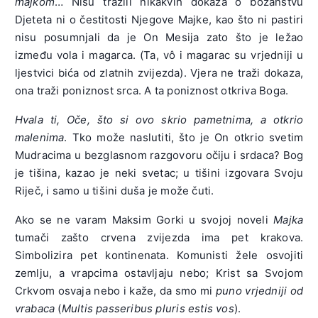
majkom
… Nisu tražili nikakvih dokaza o božanstvu
Djeteta ni o čestitosti Njegove Majke, kao što ni pastiri
nisu posumnjali da je On Mesija zato što je ležao
između vola i magarca. (Ta, vô i magarac su vrjedniji u
ljestvici bića od zlatnih zvijezda). Vjera ne traži dokaza,
ona traži poniznost srca. A ta poniznost otkriva Boga.
Hvala ti, Oče, što si ovo skrio pametnima, a otkrio
malenima
. Tko može naslutiti, što je On otkrio svetim
Mudracima u bezglasnom razgovoru očiju i srdaca? Bog
je tišina, kazao je neki svetac; u tišini izgovara Svoju
Riječ, i samo u tišini duša je može čuti.
Ako se ne varam Maksim Gorki u svojoj noveli
Majka
tumači zašto crvena zvijezda ima pet krakova.
Simbolizira pet kontinenata. Komunisti žele osvojiti
zemlju, a vrapcima ostavljaju nebo; Krist sa Svojom
Crkvom osvaja nebo i kaže, da smo mi
puno vrjedniji od
vrabaca
(
Multis passeribus pluris estis vos
).