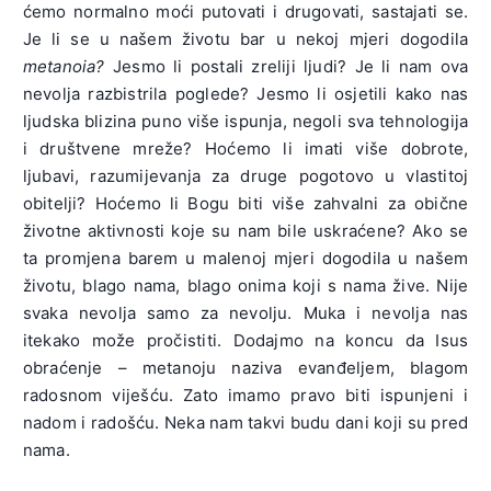
ćemo normalno moći putovati i drugovati, sastajati se.
Je li se u našem životu bar u nekoj mjeri dogodila
metanoia?
Jesmo li postali zreliji ljudi? Je li nam ova
nevolja razbistrila poglede? Jesmo li osjetili kako nas
ljudska blizina puno više ispunja, negoli sva tehnologija
i društvene mreže? Hoćemo li imati više dobrote,
ljubavi, razumijevanja za druge pogotovo u vlastitoj
obitelji? Hoćemo li Bogu biti više zahvalni za obične
životne aktivnosti koje su nam bile uskraćene? Ako se
ta promjena barem u malenoj mjeri dogodila u našem
životu, blago nama, blago onima koji s nama žive. Nije
svaka nevolja samo za nevolju. Muka i nevolja nas
itekako može pročistiti. Dodajmo na koncu da Isus
obraćenje – metanoju naziva evanđeljem, blagom
radosnom viješću. Zato imamo pravo biti ispunjeni i
nadom i radošću. Neka nam takvi budu dani koji su pred
nama.