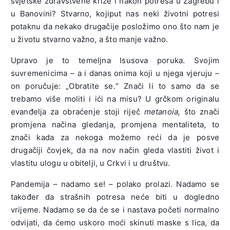
svjetske zdravstvene krize i nakon potresa u Zagrebu i
u Banovini? Stvarno, kojiput nas neki životni potresi
potaknu da nekako drugačije posložimo ono što nam je
u životu stvarno važno, a što manje važno.
Upravo je to temeljna Isusova poruka. Svojim
suvremenicima – a i danas onima koji u njega vjeruju –
on poručuje: „Obratite se.“ Znači li to samo da se
trebamo više moliti i ići na misu? U grčkom originalu
evanđelja za obraćenje stoji riječ
metanoia,
što znači
promjena načina gledanja, promjena mentaliteta, to
znači kada za nekoga možemo reći da je posve
drugačiji čovjek, da na nov način gleda vlastiti život i
vlastitu ulogu u obitelji, u Crkvi i u društvu.
Pandemija – nadamo se! – polako prolazi. Nadamo se
također da strašnih potresa neće biti u dogledno
vrijeme. Nadamo se da će se i nastava početi normalno
odvijati, da ćemo uskoro moći skinuti maske s lica, da