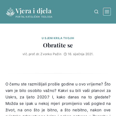
Skip
Vjera i djela
to
content
PORTAL KATOLIČKIH TEOLOGA
U SJENI KRILA TVOJIH
Obratite se
vlč. prof. dr. Zvonko Pažin
16. siječnja 2021.
O čemu ste razmišljali prošle godine u ovo vrijeme? Što
vam je bilo osobito važno? Kakvi su bili vaši planovi za
Uskrs, za ljeto 2020.? I, kako danas na to gledate?
Možda se ipak u nekoj mjeri promijenio vaš pogled na
život, na ono što je bitno, a što nebitno, nakon ove