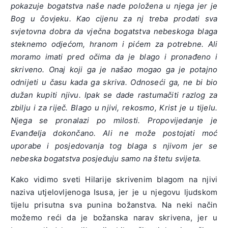
pokazuje bogatstva naše nade položena u njega jer je
Bog u čovjeku. Kao cijenu za nj treba prodati sva
svjetovna dobra da vječna bogatstva nebeskoga blaga
steknemo odjećom, hranom i pićem za potrebne. Ali
moramo imati pred očima da je blago i pronađeno i
skriveno. Onaj koji ga je našao mogao ga je potajno
odnijeti u času kada ga skriva. Odnoseći ga, ne bi bio
dužan kupiti njivu. Ipak se dade rastumačiti razlog za
zbilju i za riječ. Blago u njivi, rekosmo, Krist je u tijelu.
Njega se pronalazi po milosti. Propovijedanje je
Evanđelja dokončano. Ali ne može postojati moć
uporabe i posjedovanja tog blaga s njivom jer se
nebeska bogatstva posjeduju samo na štetu svijeta.
Kako vidimo sveti Hilarije skrivenim blagom na njivi
naziva utjelovljenoga Isusa, jer je u njegovu ljudskom
tijelu prisutna sva punina božanstva. Na neki način
možemo reći da je božanska narav skrivena, jer u