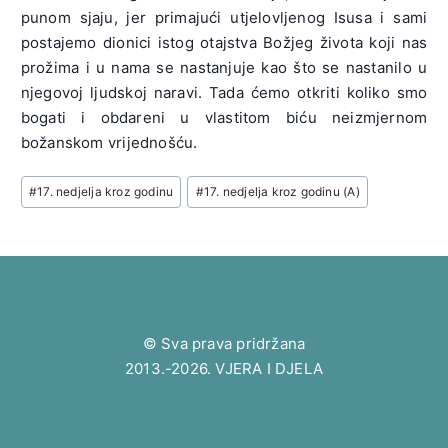
punom sjaju, jer primajući utjelovljenog Isusa i sami
postajemo dionici istog otajstva Božjeg života koji nas
prožima i u nama se nastanjuje kao što se nastanilo u
njegovoj ljudskoj naravi. Tada ćemo otkriti koliko smo
bogati i obdareni u vlastitom biću neizmjernom
božanskom vrijednošću.
Post
#
17. nedjelja kroz godinu
#
17. nedjelja kroz godinu (A)
Tags:
© Sva prava pridržana
2013.-2026. VJERA I DJELA