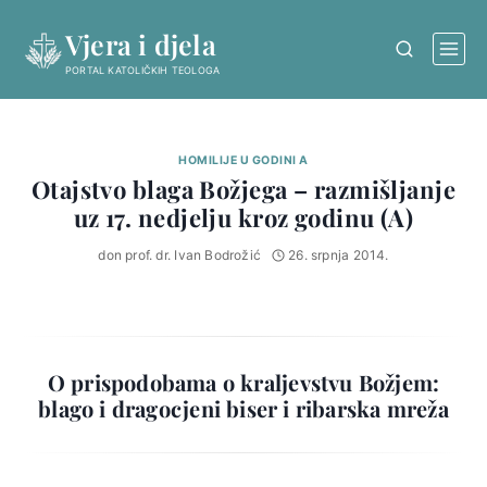
Skip
Vjera i djela
to
content
PORTAL KATOLIČKIH TEOLOGA
HOMILIJE U GODINI A
Otajstvo blaga Božjega – razmišljanje
uz 17. nedjelju kroz godinu (A)
don prof. dr. Ivan Bodrožić
26. srpnja 2014.
O prispodobama o kraljevstvu Božjem:
blago i dragocjeni biser i ribarska mreža