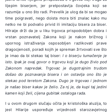
lijepim biserjem, jer pretpostavlja čovjeka koji se
razumije u ono što radi. Prevelik je ulog da bi se mogao
time poigravati, nego doista mora biti znalac kako mu
netko ne bi podvalio privid ili imitaciju bisera za biser.
Hilraije drži da je u liku trgovca prispodobljen dobra i
vrstan poznavatelj Zakona koji je nakon brižnog i
upornog istraživanja osposobljen razlikovati prave
dragocjenosti, poradi kojih je spreman žrtvovati sve što
je imao da bi stekao taj biser:
I o biserju tumačenje je
isto. Ipak je ovaj govor o trgovcu koji je dugo živio pod
Zakonom napredak. Trgovac je dugotrajnim trudom
došao do poznavanja bisera i on ostavlja ono što je
stekao pod teretom Zakona. Dugo je trgovao i jednom
je našao biser kakav je želio. Za nj je, da kupi taj jedini
kamen koji želi, cijena gubitak ostaloga rada.
I u ovom drugom slučaju očita je kristološka aluzija, to
jest Hilarije uspoređuje vrijednosti starozavjetnog