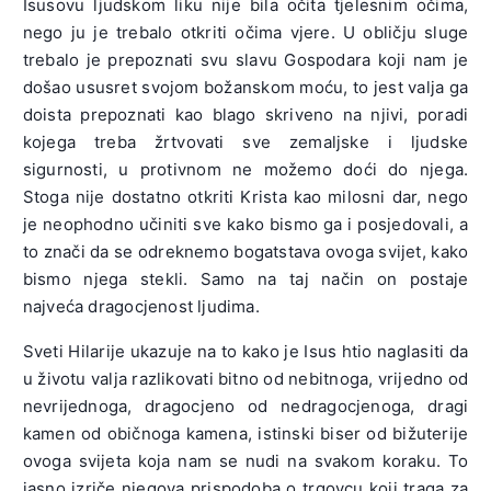
Isusovu ljudskom liku nije bila očita tjelesnim očima,
nego ju je trebalo otkriti očima vjere. U obličju sluge
trebalo je prepoznati svu slavu Gospodara koji nam je
došao ususret svojom božanskom moću, to jest valja ga
doista prepoznati kao blago skriveno na njivi, poradi
kojega treba žrtvovati sve zemaljske i ljudske
sigurnosti, u protivnom ne možemo doći do njega.
Stoga nije dostatno otkriti Krista kao milosni dar, nego
je neophodno učiniti sve kako bismo ga i posjedovali, a
to znači da se odreknemo bogatstava ovoga svijet, kako
bismo njega stekli. Samo na taj način on postaje
najveća dragocjenost ljudima.
Sveti Hilarije ukazuje na to kako je Isus htio naglasiti da
u životu valja razlikovati bitno od nebitnoga, vrijedno od
nevrijednoga, dragocjeno od nedragocjenoga, dragi
kamen od običnoga kamena, istinski biser od bižuterije
ovoga svijeta koja nam se nudi na svakom koraku. To
jasno izriče njegova prispodoba o trgovcu koji traga za