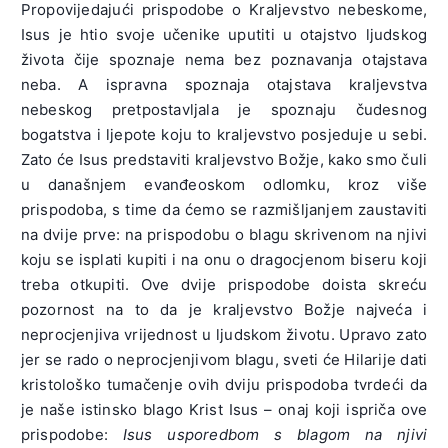
Propovijedajući prispodobe o Kraljevstvo nebeskome,
Isus je htio svoje učenike uputiti u otajstvo ljudskog
života čije spoznaje nema bez poznavanja otajstava
neba. A ispravna spoznaja otajstava kraljevstva
nebeskog pretpostavljala je spoznaju čudesnog
bogatstva i ljepote koju to kraljevstvo posjeduje u sebi.
Zato će Isus predstaviti kraljevstvo Božje, kako smo čuli
u današnjem evanđeoskom odlomku, kroz više
prispodoba, s time da ćemo se razmišljanjem zaustaviti
na dvije prve: na prispodobu o blagu skrivenom na njivi
koju se isplati kupiti i na onu o dragocjenom biseru koji
treba otkupiti. Ove dvije prispodobe doista skreću
pozornost na to da je kraljevstvo Božje najveća i
neprocjenjiva vrijednost u ljudskom životu. Upravo zato
jer se rado o neprocjenjivom blagu, sveti će Hilarije dati
kristološko tumačenje ovih dviju prispodoba tvrdeći da
je naše istinsko blago Krist Isus – onaj koji ispriča ove
prispodobe:
Isus usporedbom s blagom na njivi