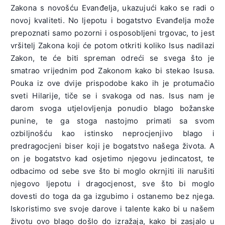
Zakona s novošću Evanđelja, ukazujući kako se radi o
novoj kvaliteti. No ljepotu i bogatstvo Evanđelja može
prepoznati samo pozorni i osposobljeni trgovac, to jest
vršitelj Zakona koji će potom otkriti koliko Isus nadilazi
Zakon, te će biti spreman odreći se svega što je
smatrao vrijednim pod Zakonom kako bi stekao Isusa.
Pouka iz ove dvije prispodobe kako ih je protumačio
sveti Hilarije, tiče se i svakoga od nas. Isus nam je
darom svoga utjelovljenja ponudio blago božanske
punine, te ga stoga nastojmo primati sa svom
ozbiljnošću kao istinsko neprocjenjivo blago i
predragocjeni biser koji je bogatstvo našega života. A
on je bogatstvo kad osjetimo njegovu jedincatost, te
odbacimo od sebe sve što bi moglo okrnjiti ili narušiti
njegovo ljepotu i dragocjenost, sve što bi moglo
dovesti do toga da ga izgubimo i ostanemo bez njega.
Iskoristimo sve svoje darove i talente kako bi u našem
životu ovo blago došlo do izražaja, kako bi zasjalo u