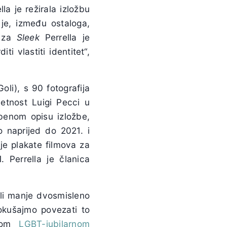
la je režirala izložbu
 je, između ostaloga,
u za
Sleek
Perrella je
i vlastiti identitet“,
oli), s 90 fotografija
etnost Luigi Pecci u
benom opisu izložbe,
naprijed do 2021. i
a je plakate filmova za
. Perrella je članica
ali manje dvosmisleno
okušajmo povezati to
snom
LGBT-jubilarnom