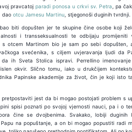
ravoj pravcatoj
paradi ponosa u crkvi sv. Petra
, pa čak
av dao
otcu Jamesu Martinu
, stjegonoši duginih tvrdnji.
ebao biti dopušten jer te skupine čine osobe koji žel
osti i transseksualnosti te odbijaju promijeniti v
k s otcem Martinom bio je sam po sebi dopušten, 
sovačkoga svećenika, s ciljem uvjeravanja ljudi da
u da ih Sveta Stolica ispravi. Perrellino imenovanj
islen okvir. Slično tomu, iako u drukčijem konteks
nika Papinske akademije za život, čin je koji isto 
i pretpostaviti jest da bi mogao postojati problem s 
pini spisi poznati po svojoj vjernosti nauci, pa i o t
bora čine se dvojbenima. Svakako, lobiji duginih 
ju Papu na popuštanje, a on bi mogao popustiti radi 
e, toliko narušeno prethodnim pontifikatom. Ali po ko