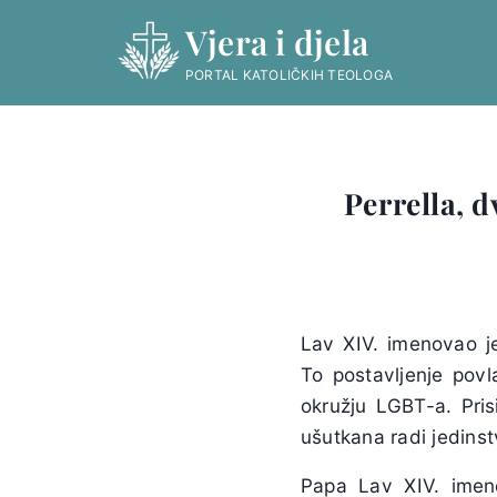
Skip
Vjera i djela
to
content
PORTAL KATOLIČKIH TEOLOGA
Perrella, 
Lav XIV. imenovao j
To postavljenje povl
okružju LGBT-a. Prisi
ušutkana radi jedins
Papa Lav XIV. imen