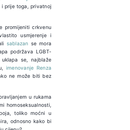
 i prije toga, privatnoj
e promijeniti crkvenu
lastito usmjerenje i
ali
sablazan
se mora
 Papa podržava LGBT-
e uklapa se, najblaže
tu,
imenovanje Renza
tako ne može biti bez
upravljanjem u rukama
emi homoseksualnosti,
boja, toliko moćni u
mira, odnosno kako bi
ju cijenu?