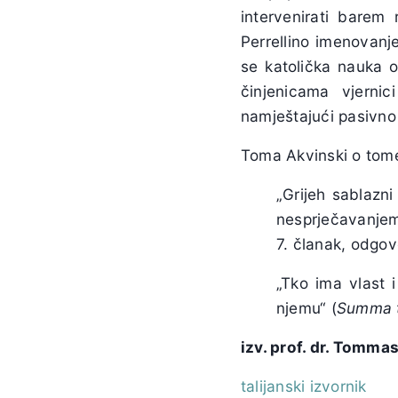
intervenirati barem 
Perrellino imenovanj
se katolička nauka o
činjenicama vjerni
namještajući pasivno
Toma Akvinski o tome 
„Grijeh sablazni
nesprječavanjem 
7. članak, odgov
„Tko ima vlast i
njemu“ (
Summa t
izv. prof. dr. Tomma
talijanski izvornik