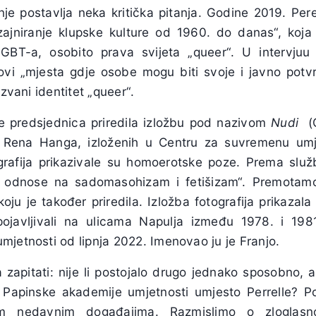
je postavlja neka kritička pitanja. Godine 2019. Perel
ajniranje klupske kulture od 1960. do danas“, koja
LGBT-a, osobito prava svijeta „queer“. U intervju
vi „mjesta gdje osobe mogu biti svoje i javno potvrdit
ozvani identitet „queer“.
e predsjednica priredila izložbu pod nazivom
Nudi
(G
 Rena Hanga, izloženih u Centru za suvremenu umj
grafija prikazivale su homoerotske poze. Prema služ
 odnose na sadomasohizam i fetišizam“. Premotamo 
 koju je također priredila. Izložba fotografija prikazal
ojavljivali na ulicama Napulja između 1978. i 1981
mjetnosti od lipnja 2022. Imenovao ju je Franjo.
zapitati: nije li postojalo drugo jednako sposobno, 
 Papinske akademije umjetnosti umjesto Perrelle? P
im nedavnim događajima. Razmislimo o zlogla