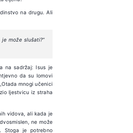
edinstvo na drugu. Ali
 je može slušati?
“
 na sadržaj: Isus je
ahtjevno da su lomovi
 „Otada mnogi učenici
io ljestvicu iz straha
ih vidova, ali kada je
e dvosmislen, ne može
. Stoga je potrebno