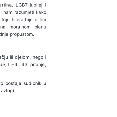
rtina, LGBT-jubilej i
ući nam razumjeti kako
nju hijerarhije o tim
e na moralnom planu
adnje propustom.
čju ili djelom, nego i
iae
, II.–II., 43. pitanje,
ko postaje sudionik u
 razlog).