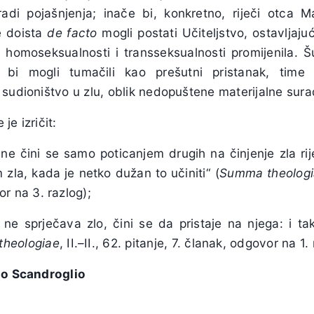
radi pojašnjenja; inače bi, konkretno, riječi otca Ma
e doista
de facto
mogli postati Učiteljstvo, ostavljaj
 homoseksualnosti i transseksualnosti promijenila. Šut
ci bi mogli tumačili kao prešutni pristanak, tim
 sudioništvo u zlu, oblik nedopuštene materijalne sur
je izričit:
 ne čini se samo poticanjem drugih na činjenje zla rije
zla, kada je netko dužan to učiniti“ (
Summa theolog
or na 3. razlog);
 ne sprječava zlo, čini se da pristaje na njega: i ta
heologiae
, II.–II., 62. pitanje, 7. članak, odgovor na 1.
so Scandroglio