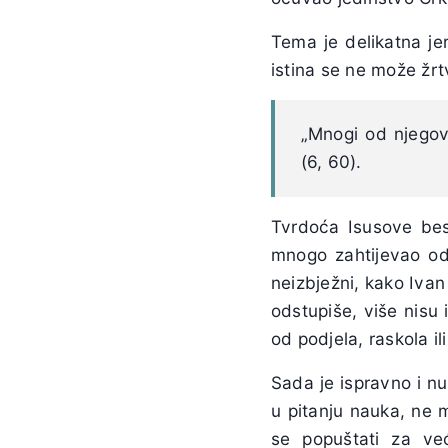
Tema je delikatna jer
istina se ne može žrt
„Mnogi od njegov
(6, 60).
Tvrdoća Isusove bes
mnogo zahtijevao od 
neizbježni, kako Iva
odstupiše, više nisu 
od podjela, raskola il
Sada je ispravno i nu
u pitanju nauka, ne 
se popuštati za ve