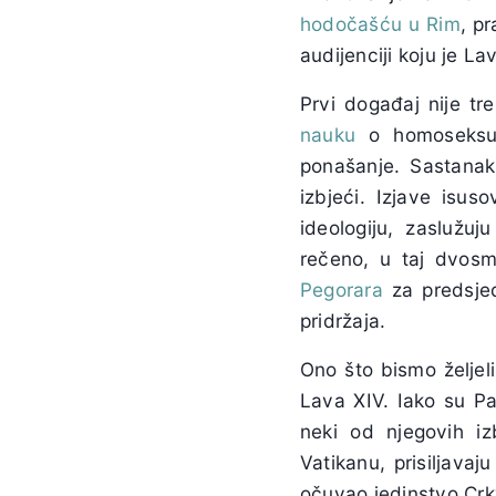
hodočašću u Rim
, p
audijenciji koju je L
Prvi događaj nije tr
nauku
o homoseksualn
ponašanje. Sastana
izbjeći. Izjave isu
ideologiju, zaslužuj
rečeno, u taj dvosm
Pegorara
za predsjed
pridržaja.
Ono što bismo željel
Lava XIV. Iako su Pa
neki od njegovih iz
Vatikanu, prisiljava
očuvao jedinstvo Crkv