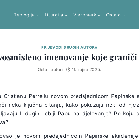
Teologija
Liturgija
Vjeronauk
Ostalo
PRIJEVODI DRUGIH AUTORA
dvosmisleno imenovanje koje graniči 
Ostali autori
11. rujna 2025.
e Cristianu Perrellu novom predsjednicom Papinske a
ači neka ključna pitanja, kako pokazuju neki od njez
ljavaju li dugini lobiji Papu na djelovanje? Po koju c
tva?
ovao je novom predsjednicom Papinske akademije u