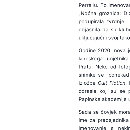
Perrellu. To imenovan
„Noćna groznica: Diz
podupirala tvrdnje 
objasnila da su klubo
uključujući i svoj tak
Godine 2020. nova j
kineskoga umjetnika
Pratu. Neke od foto
snimke se „ponekad
izložbe
Cult Fiction
,
odrasle koji su se p
Papinske akademije u
Sada se čovjek mora 
ime za predsjednika
imenovanje s nek