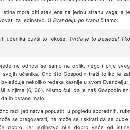
 istina mora biti stavljena na jednu stranu vage, a j
vovati za jedinstvo. U
Evanđelju po Ivanu
čitamo:
ih učenika čuvši to rekoše:
Tvrda je to besjeda! Tko
jede ne odnosi se samo na oblik, nego i prije svega
svojih učenika. Ono što Gospodin traži toliko je z
n izvješćuje nekoliko redaka kasnije u svom Evanđelju:
išli s njime (6, 66). Nismo čuli da je naš Gospodin sniz
i da ih ostane malo.
žno radi jedinstva popustiti u pogledu sporednih, rubn
može se pregovarati, ne može se riskirati da se bud
će dobro, jer jedinstvo nije dobro veće od istine