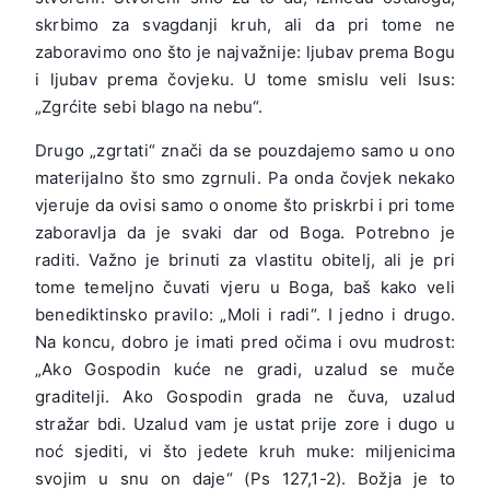
skrbimo za svagdanji kruh, ali da pri tome ne
zaboravimo ono što je najvažnije: ljubav prema Bogu
i ljubav prema čovjeku. U tome smislu veli Isus:
„Zgrćite sebi blago na nebu“.
Drugo „zgrtati“ znači da se pouzdajemo samo u ono
materijalno što smo zgrnuli. Pa onda čovjek nekako
vjeruje da ovisi samo o onome što priskrbi i pri tome
zaboravlja da je svaki dar od Boga. Potrebno je
raditi. Važno je brinuti za vlastitu obitelj, ali je pri
tome temeljno čuvati vjeru u Boga, baš kako veli
benediktinsko pravilo: „Moli i radi“. I jedno i drugo.
Na koncu, dobro je imati pred očima i ovu mudrost:
„Ako Gospodin kuće ne gradi, uzalud se muče
graditelji. Ako Gospodin grada ne čuva, uzalud
stražar bdi. Uzalud vam je ustat prije zore i dugo u
noć sjediti, vi što jedete kruh muke: miljenicima
svojim u snu on daje“ (Ps 127,1-2). Božja je to