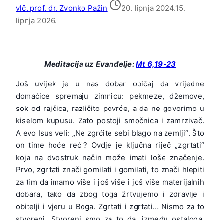
vlč. prof. dr. Zvonko Pažin
20. lipnja 2024.
15.
lipnja 2026.
Meditacija uz Evanđelje:
Mt 6,19-23
Još uvijek je u nas dobar običaj da vrijedne
domaćice spremaju zimnicu: pekmeze, džemove,
sok od rajčica, različito povrće, a da ne govorimo u
kiselom kupusu. Zato postoji smočnica i zamrzivač.
A evo Isus veli: „Ne zgrćite sebi blago na zemlji“. Što
on time hoće reći? Ovdje je ključna riječ „zgrtati“
koja na dvostruk način može imati loše značenje.
Prvo, zgrtati znači gomilati i gomilati, to znači hlepiti
za tim da imamo više i još više i još više materijalnih
dobara, tako da zbog toga žrtvujemo i zdravlje i
obitelji i vjeru u Boga. Zgrtati i zgrtati… Nismo za to
stvoreni. Stvoreni smo za to da, između ostaloga,