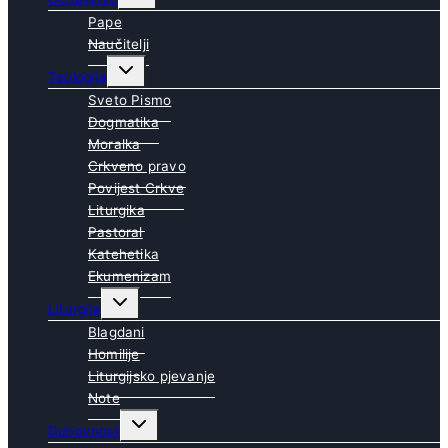
child
menu
Pape
Naučitelji
Toggle
Teologija
child
menu
Sveto Pismo
Dogmatika
Moralka
Crkveno pravo
Povijest Crkve
Liturgika
Pastoral
Katehetika
Ekumenizam
Toggle
Liturgija
child
menu
Blagdani
Homilije
Liturgijsko pjevanje
Note
Toggle
Duhovnost
child