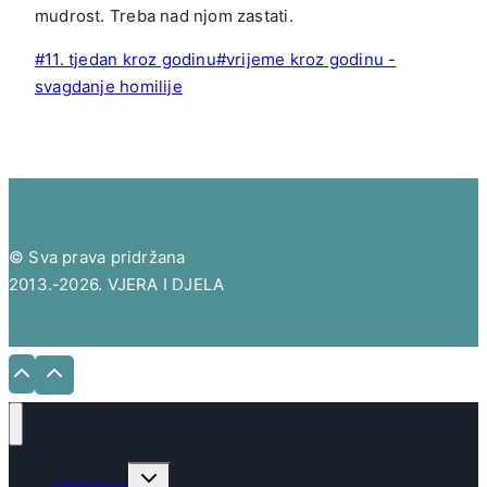
mudrost. Treba nad njom zastati.
Post
#
11. tjedan kroz godinu
#
vrijeme kroz godinu -
Tags:
svagdanje homilije
© Sva prava pridržana
2013.-2026. VJERA I DJELA
Toggle
Učiteljstvo