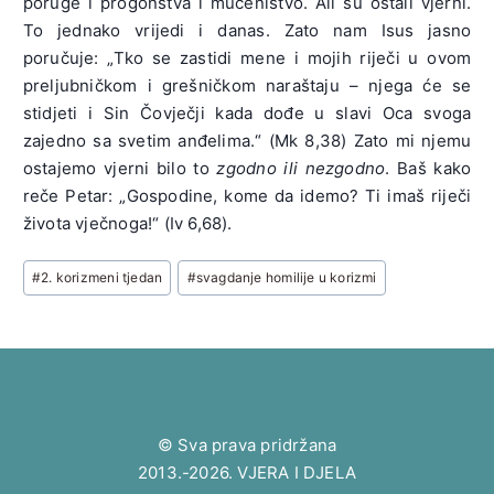
poruge i progonstva i mučeništvo. Ali su ostali vjerni.
To jednako vrijedi i danas. Zato nam Isus jasno
poručuje: „Tko se zastidi mene i mojih riječi u ovom
preljubničkom i grešničkom naraštaju – njega će se
stidjeti i Sin Čovječji kada dođe u slavi Oca svoga
zajedno sa svetim anđelima.“ (Mk 8,38) Zato mi njemu
ostajemo vjerni bilo to
zgodno ili nezgodno
. Baš kako
reče Petar: „Gospodine, kome da idemo? Ti imaš riječi
života vječnoga!“ (Iv 6,68).
Post
#
2. korizmeni tjedan
#
svagdanje homilije u korizmi
Tags:
© Sva prava pridržana
2013.-2026. VJERA I DJELA