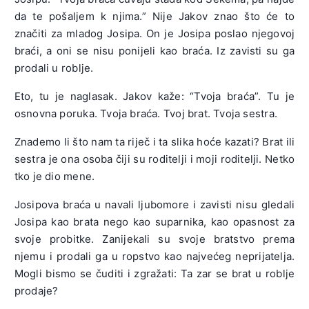
da te pošaljem k njima.” Nije Jakov znao što će to
značiti za mladog Josipa. On je Josipa poslao njegovoj
braći, a oni se nisu ponijeli kao braća. Iz zavisti su ga
prodali u roblje.
Eto, tu je naglasak. Jakov kaže: “Tvoja braća”. Tu je
osnovna poruka. Tvoja braća. Tvoj brat. Tvoja sestra.
Znademo li što nam ta riječ i ta slika hoće kazati? Brat ili
sestra je ona osoba čiji su roditelji i moji roditelji. Netko
tko je dio mene.
Josipova braća u navali ljubomore i zavisti nisu gledali
Josipa kao brata nego kao suparnika, kao opasnost za
svoje probitke. Zanijekali su svoje bratstvo prema
njemu i prodali ga u ropstvo kao najvećeg neprijatelja.
Mogli bismo se čuditi i zgražati: Ta zar se brat u roblje
prodaje?