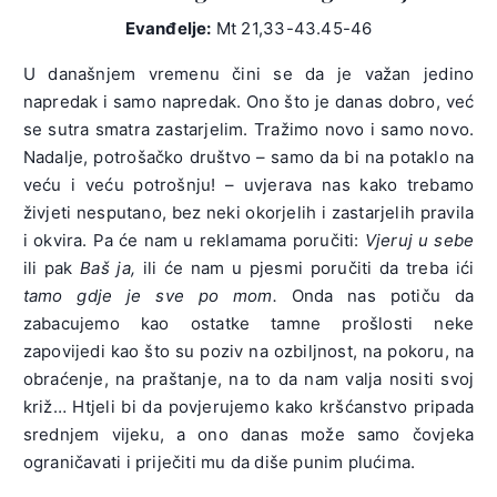
Evanđelje:
Mt 21,33-43.45-46
U današnjem vremenu čini se da je važan jedino
napredak i samo napredak. Ono što je danas dobro, već
se sutra smatra zastarjelim. Tražimo novo i samo novo.
Nadalje, potrošačko društvo – samo da bi na potaklo na
veću i veću potrošnju! – uvjerava nas kako trebamo
živjeti nesputano, bez neki okorjelih i zastarjelih pravila
i okvira. Pa će nam u reklamama poručiti:
Vjeruj u sebe
ili pak
Baš ja,
ili će nam u pjesmi poručiti da treba ići
tamo gdje je sve po mom.
Onda nas potiču da
zabacujemo kao ostatke tamne prošlosti neke
zapovijedi kao što su poziv na ozbiljnost, na pokoru, na
obraćenje, na praštanje, na to da nam valja nositi svoj
križ… Htjeli bi da povjerujemo kako kršćanstvo pripada
srednjem vijeku, a ono danas može samo čovjeka
ograničavati i priječiti mu da diše punim plućima.