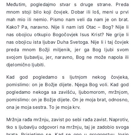
Međutim, pogledajmo stvar s druge strane. Preda
mnom stoji bilo koji čovjek. Dobar ili loš, meni u prvi
mah mio ili nemio. Pismo nam veli da nam je on brat.
Kako? Pa, naravno. Nije li nam isti Otac – Bog? Nije li
nas obojicu otkupio Bogočovjek Isus Krist? Ne grije li
nas obojicu ista ljubav Duha Svetoga. Nije li i taj čovjek
preda mnom Božji miljenik, jer ga Bog ljubi svom
svojom ljubavlju, jer, naravno, Bog ne može napola ili
djelomično ljubiti.
Kad god pogledamo s ljutnjom nekog čovjeka,
pomislimo: on je Božje dijete. Njega Bog voli. Kad god
pogledamo nekoga sa zavišću, ljubomorom, mržnjom,
pomislimo: on je Božje dijete. On je moja brat, odnosno,
ona je moja sestra. To je moja krv.
Mržnja rađa mržnju, zavist po sebi rađa zavist. Naprotiv,
tko s ljubavlju odgovori na mržnju, taj je zadobio svoga
brata. Prisjetimo se. Kad se ono u progonstvu Josip