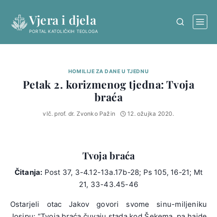
Skip
Vjera i djela
to
content
PORTAL KATOLIČKIH TEOLOGA
HOMILIJE ZA DANE U TJEDNU
Petak 2. korizmenog tjedna: Tvoja
braća
vlč. prof. dr. Zvonko Pažin
12. ožujka 2020.
Tvoja braća
Čitanja:
Post 37, 3-4.12-13a.17b-28; Ps 105, 16-21; Mt
21, 33-43.45-46
Ostarjeli otac Jakov govori svome sinu-miljeniku
Josipu: “Tvoja braća čuvaju stada kod Šekema, pa hajde