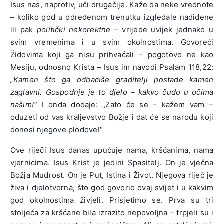
Isus nas, naprotiv, uči drugačije. Kaže da neke vrednote
– koliko god u određenom trenutku izgledale nadiđene
ili pak
politički nekorektne –
vrijede uvijek jednako u
svim vremenima i u svim okolnostima. Govoreći
Židovima koji ga nisu prihvaćali – pogotovo ne kao
Mesiju, odnosno Krista – Isus im navodi Psalam 118,22:
„Kamen što ga odbaciše graditelji postade kamen
zaglavni. Gospodnje je to djelo – kakvo čudo u očima
našim!“
I onda dodaje: „Zato će se – kažem vam –
oduzeti od vas kraljevstvo Božje i dat će se narodu koji
donosi njegove plodove!“
Ove riječi Isus danas upućuje nama, kršćanima, nama
vjernicima. Isus Krist je jedini Spasitelj. On je vječna
Božja Mudrost. On je Put, Istina i Život. Njegova riječ je
živa i djelotvorna, što god govorio ovaj svijet i u kakvim
god okolnostima živjeli. Prisjetimo se. Prva su tri
stoljeća za kršćane bila izrazito nepovoljna – trpjeli su i