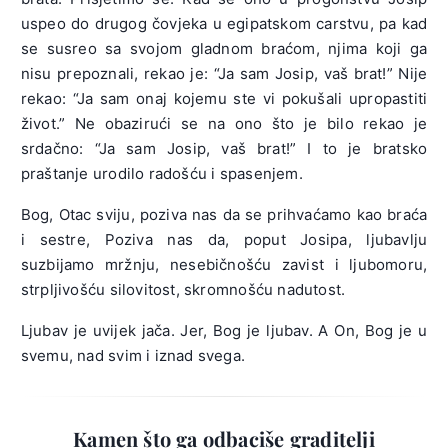
uspeo do drugog čovjeka u egipatskom carstvu, pa kad
se susreo sa svojom gladnom braćom, njima koji ga
nisu prepoznali, rekao je: “Ja sam Josip, vaš brat!” Nije
rekao: “Ja sam onaj kojemu ste vi pokušali upropastiti
život.” Ne obazirući se na ono što je bilo rekao je
srdačno: “Ja sam Josip, vaš brat!” I to je bratsko
praštanje urodilo radošću i spasenjem.
Bog, Otac sviju, poziva nas da se prihvaćamo kao braća
i sestre, Poziva nas da, poput Josipa, ljubavlju
suzbijamo mržnju, nesebičnošću zavist i ljubomoru,
strpljivošću silovitost, skromnošću nadutost.
Ljubav je uvijek jača. Jer, Bog je ljubav. A On, Bog je u
svemu, nad svim i iznad svega.
Kamen što ga odbaciše graditelji