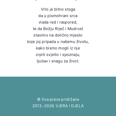
Vrlo je bitno stoga
da u pismohrani srca
vlada red i raspored,
te da Božju Riječ i Mudrost
stavimo na dolično mjesto
koje joj pripada u našemu životu,
kako bismo mogli iz nje
crpiti svjetlo i spoznaju,
ljubav i snagu za život.
© Sva prava pridržana
2013.-2026. VJERA I DJELA