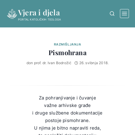
Skip
Vjera i djela
to
content
PORTAL KATOLIČKIH TEOLOGA
RAZMIŠLJANJA
Pismohrana
don prof. dr. Ivan Bodrožić
26. svibnja 2018.
Za pohranjivanje i čuvanje
važne arhivske građe
i druge službene dokumentacije
postoje pismohrane.
U njima je bitno napraviti reda,