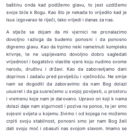
baštinu onda kad podižemo glavu, to jest uzdižemo
svoje biće k Bogu. Kao što je nekada to vrijedilo kad je
Isus izgovarao te riječi, tako vrijedi i danas za nas.
A stječe se dojam da mi vjernici ne pronalazimo
dovoljno razloga da budemo ponosni i da ponosno
dignemo glavu. Kao da trpimo neki nametnuti kompleks
krivnje, te ne uspijevamo dovoljno dobro sagledati
vrijednost i bogatstvo vlastite vjere koju nudimo svome
narodu, društvu i državi. Kao da zaboravljamo dani
doprinos i zadaću pred poviješću i vječnošću. Ne smije
nam se dogoditi da zaboravimo da nam Bog dolazi
ususret i da ga susrećemo u svojoj povijesti, u prostoru
i vremenu koje nam je darovano. Upravo on koji k nama
dolazi daje nam sigurnosti i poziva na ponos, te jer smo
svjesni svijeta u kojemu živimo i od kojega ne možemo
crpiti svoju stabilnost, ponosni smo jer nam Bog želi
dati svoju moć i obasuti nas svojom slavom. Imamo se