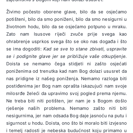
Živimo počesto oborene glave, bilo da se osjećamo
potišteni, bilo da smo poniženi, bilo da smo nesigurni u
životnom hodu, bilo da se osjećamo potpuno u mraku.
Zato nam Isusove riječi zvuče prije svega kao
ohrabrenje usprkos svega što se oko nas događa i što
se ima dogoditi:
Kad se sve to stane zbivati, uspravite
se i podignite glave jer se približuje vaše otkupljenje.
Doista se nemamo čega stidjeti ni zašto osjećati
poniženima od trenutka kad nam Bog dolazi ususret da
nas pridigne iz našeg poniženja. Nemamo razloga biti
postiđenima jer Bog nam oprašta iskazujući nam svoje
milosrđe želeći da upravimo svoj pogled prema njemu.
Ne treba biti niti potišten, jer nam je s Bogom došlo
rješenje naših problema. Nemamo zašto niti biti
nesigurnima, jer nam odsada Bog daje jasnoću na putu i
sigurnost u hodu. Doista, ono što bi moralo biti izvjesno
i temelj radosti je nebeska budućnost koju primamo u