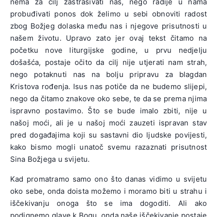
nema za cilj zastrašivati nas, nego radije u nama
probuđivati ponos dok želimo u sebi obnoviti radost
zbog Božjeg dolaska među nas i njegove prisutnosti u
našem životu. Upravo zato jer ovaj tekst čitamo na
početku nove liturgijske godine, u prvu nedjelju
došašća, postaje očito da cilj nije utjerati nam strah,
nego potaknuti nas na bolju pripravu za blagdan
Kristova rođenja. Isus nas potiče da ne budemo slijepi,
nego da čitamo znakove oko sebe, te da se prema njima
ispravno postavimo. Što se bude imalo zbiti, nije u
našoj moći, ali je u našoj moći zauzeti ispravan stav
pred događajima koji su sastavni dio ljudske povijesti,
kako bismo mogli unatoč svemu razaznati prisutnost
Sina Božjega u svijetu.
Kad promatramo samo ono što danas vidimo u svijetu
oko sebe, onda doista možemo i moramo biti u strahu i
iščekivanju onoga što se ima dogoditi. Ali ako
podignemo glave k Bogu, onda naše iščekivanje postaje