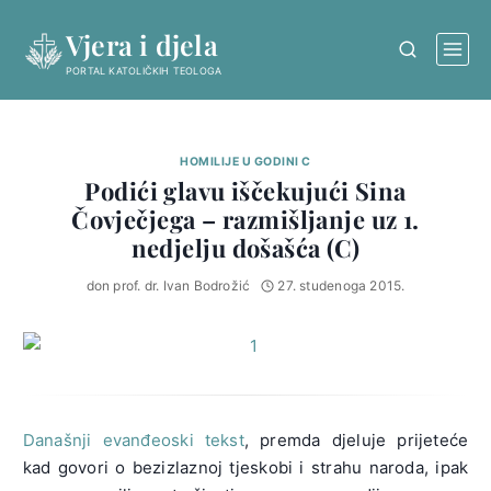
Skip
Vjera i djela
to
content
PORTAL KATOLIČKIH TEOLOGA
HOMILIJE U GODINI C
Podići glavu iščekujući Sina
Čovječjega – razmišljanje uz 1.
nedjelju došašća (C)
don prof. dr. Ivan Bodrožić
27. studenoga 2015.
Današnji evanđeoski tekst
, premda djeluje prijeteće
kad govori o bezizlaznoj tjeskobi i strahu naroda, ipak