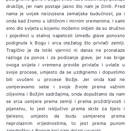
drukčije, jer nam postaje jasno što nam je činiti. Pred
nama je uvijek neizvjesna zemaljska budućnost, pa i
onda kad živimo u idiličnim i mirnim vremenima. I sami
smo dio svijeta u kojemu možemo vidjeti da su društvo
i pojedinci u stalnoj napetosti između glave ponosno
podignute k Bogu i srca otežalog što privlači zemlji.
Tragično je da toliki vjernici ni danas ne pronalaze
razloga za ponos i za podizanje glave, jer nas brige
ovoga svijeta i vremena previše privlače i uvlače u
svoje procese, umjesto da se uzdignemo i dopustimo
biti uvučeni u procese Božje. Jer onda kad ne
usmjeravamo sebe i svoje živote prema važnim
ciljevima i Božjim sadržajima, onda dopuštamo da nam
se srca usmjere prema zemlji i prema proždrljivosti i
pijanstvu, to jest isključivo prema skrbi za tijelo i
tjelesno, umjesto da budu usmjerena prema
neprolaznim vrijednostima, to jest prema punom
zajedništvu s Bogom koji nam dolazi ususret.