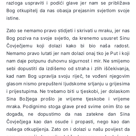
razloga uspraviti i podići glave jer nam se približava
Bog otkupitelj da nas obasja prejasnim svjetlom svoje
istine.
Zato se nemamo pravo stidjeti i skrivati u mraku, jer nas
Bog poziva na svoje svjetlo, da krenemo ususret Sinu
Čovječjemu koji dolazi kako bi bio naša radost.
Nemamo pravo lutati jer nam dolazi onaj tko je Put i koji
nam daje potpunu duhovnu sigurnost i mir. Ne smijemo
sebi dopustiti da izdišemo od straha i zlih iščekivanja,
kad nam Bog upravlja svoju riječ, te vođeni njegovim
glasom nismo prepušteni ljudskome srljanju u grijesima
i prijestupima. Ne trebamo biti u tjeskobi, jer dolaskom
Sina Božjega prošlo je vrijeme tjeskobe i vrijeme
mraka. Podignimo stoga glave pred svime onim što se
događa, ne dopustimo da nas zatekne dan Sina
Čovječjega kao dan osude i propasti, nego kao dan
našega otkupljenja. Zato on i dolazi u našu povijest da