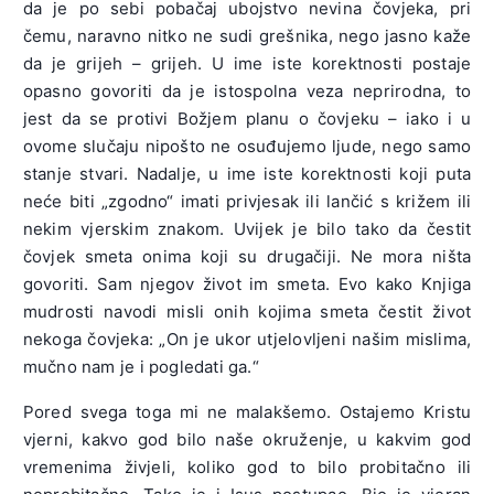
da je po sebi pobačaj ubojstvo nevina čovjeka, pri
čemu, naravno nitko ne sudi grešnika, nego jasno kaže
da je grijeh – grijeh. U ime iste korektnosti postaje
opasno govoriti da je istospolna veza neprirodna, to
jest da se protivi Božjem planu o čovjeku – iako i u
ovome slučaju nipošto ne osuđujemo ljude, nego samo
stanje stvari. Nadalje, u ime iste korektnosti koji puta
neće biti „zgodno“ imati privjesak ili lančić s križem ili
nekim vjerskim znakom. Uvijek je bilo tako da čestit
čovjek smeta onima koji su drugačiji. Ne mora ništa
govoriti. Sam njegov život im smeta. Evo kako Knjiga
mudrosti navodi misli onih kojima smeta čestit život
nekoga čovjeka: „On je ukor utjelovljeni našim mislima,
mučno nam je i pogledati ga.“
Pored svega toga mi ne malakšemo. Ostajemo Kristu
vjerni, kakvo god bilo naše okruženje, u kakvim god
vremenima živjeli, koliko god to bilo probitačno ili