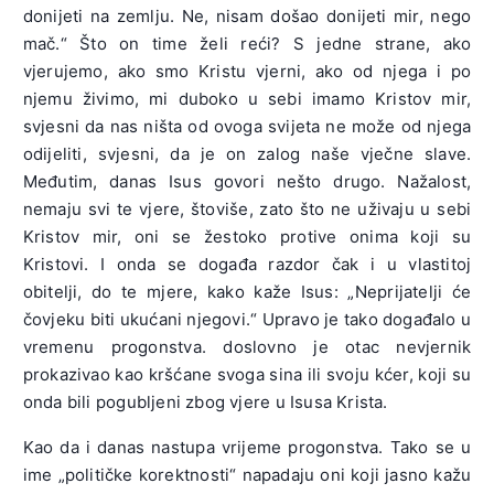
donijeti na zemlju. Ne, nisam došao donijeti mir, nego
mač.“ Što on time želi reći? S jedne strane, ako
vjerujemo, ako smo Kristu vjerni, ako od njega i po
njemu živimo, mi duboko u sebi imamo Kristov mir,
svjesni da nas ništa od ovoga svijeta ne može od njega
odijeliti, svjesni, da je on zalog naše vječne slave.
Međutim, danas Isus govori nešto drugo. Nažalost,
nemaju svi te vjere, štoviše, zato što ne uživaju u sebi
Kristov mir, oni se žestoko protive onima koji su
Kristovi. I onda se događa razdor čak i u vlastitoj
obitelji, do te mjere, kako kaže Isus: „Neprijatelji će
čovjeku biti ukućani njegovi.“ Upravo je tako događalo u
vremenu progonstva. doslovno je otac nevjernik
prokazivao kao kršćane svoga sina ili svoju kćer, koji su
onda bili pogubljeni zbog vjere u Isusa Krista.
Kao da i danas nastupa vrijeme progonstva. Tako se u
ime „političke korektnosti“ napadaju oni koji jasno kažu