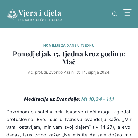
Skip
Vjera i djela
to
content
PORTAL KATOLIČKIH TEOLOGA
HOMILIJE ZA DANE U TJEDNU
Ponedjeljak 15. tjedna kroz godinu:
Mač
vlč. prof. dr. Zvonko Pažin
14. srpnja 2024.
Meditacija uz Evanđelje:
Mt 10,34 – 11,1
Površnom slušatelju neki Isusove riječi mogu izgledati
protuslovne. Evo. Isus u Ivanovu evanđelju kaže: „Mir
vam, ostavljam, mir vam svoj dajem“ (Iv 14,27), a evo,
danas, Isus tvrdo kaže: „Ne mislite da sam došao mir