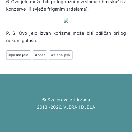
6.
Ovo jelo može biti prilog raznim vrstama riba (skuši iz
konzerve ili svježe friganim srdelama).
P. S. Ovo jelo izvan korizme može biti odličan prilog
nekom gulašu.
Post
#
posna jela
#
post
#
slana jela
Tags:
© Sva prava pridržana
2013.-2026. VJERA I DJELA