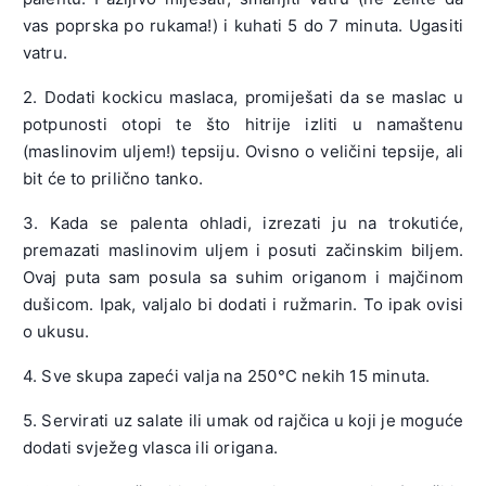
vas poprska po rukama!) i kuhati 5 do 7 minuta. Ugasiti
vatru.
2. Dodati kockicu maslaca, promiješati da se maslac u
potpunosti otopi te što hitrije izliti u namaštenu
(maslinovim uljem!) tepsiju. Ovisno o veličini tepsije, ali
bit će to prilično tanko.
3. Kada se palenta ohladi, izrezati ju na trokutiće,
premazati maslinovim uljem i posuti začinskim biljem.
Ovaj puta sam posula sa suhim origanom i majčinom
dušicom. Ipak, valjalo bi dodati i ružmarin. To ipak ovisi
o ukusu.
4. Sve skupa zapeći valja na 250°C nekih 15 minuta.
5. Servirati uz salate ili umak od rajčica u koji je moguće
dodati svježeg vlasca ili origana.