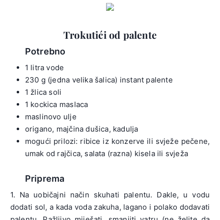
Trokutići od palente
Potrebno
1 litra vode
230 g (jedna velika šalica) instant palente
1 žlica soli
1 kockica maslaca
maslinovo ulje
origano, majčina dušica, kadulja
mogući prilozi: ribice iz konzerve ili svježe pečene,
umak od rajčica, salata (razna) kisela ili svježa
Priprema
1. Na uobičajni način skuhati palentu. Dakle, u vodu
dodati sol, a kada voda zakuha, lagano i polako dodavati
palentu. Pažljivo miješati, smanjiti vatru (ne želite da