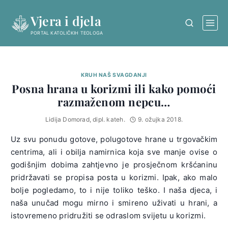
Skip
Vjera i djela
to
content
PORTAL KATOLIČKIH TEOLOGA
KRUH NAŠ SVAGDANJI
Posna hrana u korizmi ili kako pomoći
razmaženom nepcu…
Lidija Domorad, dipl. kateh.
9. ožujka 2018.
Uz svu ponudu gotove, polugotove hrane u trgovačkim
centrima, ali i obilja namirnica koja sve manje ovise o
godišnjim dobima zahtjevno je prosječnom kršćaninu
pridržavati se propisa posta u korizmi. Ipak, ako malo
bolje pogledamo, to i nije toliko teško. I naša djeca, i
naša unučad mogu mirno i smireno uživati u hrani, a
istovremeno pridružiti se odraslom svijetu u korizmi.