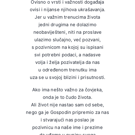
Ovisno o vrsti i važnosti događaja
ovisi i nijanse njihova ukrašavanja.
Jer u važnim trenucima života
jedni drugima ne dolazimo
neobaviješteni, niti na proslave
ulazimo slučajno, već pozvani,
s pozivnicom na kojoj su ispisani
svi potrebni podaci, a nadasve
volja i želja pozivatelja da nas
u određenom trenutku ima
uza se u svojoj blizini i prisutnosti.
Ako ima nešto važno za čovjeka,
onda je to čudo života.
Ali život nije nastao sam od sebe,
nego ga je Gospodin pripremio za nas
i stvarajući nas poslao je
pozivnicu na naše ime i prezime
da uđemo u puninu svega