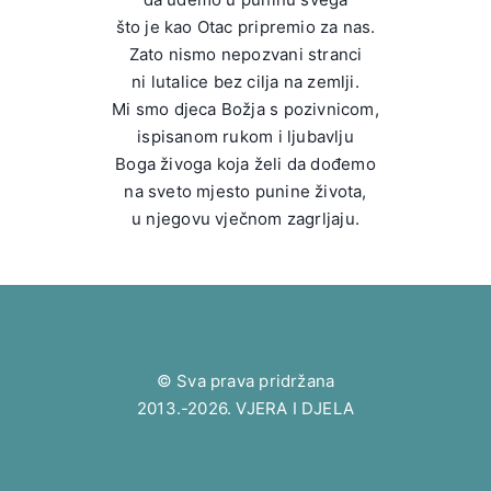
što je kao Otac pripremio za nas.
Zato nismo nepozvani stranci
ni lutalice bez cilja na zemlji.
Mi smo djeca Božja s pozivnicom,
ispisanom rukom i ljubavlju
Boga živoga koja želi da dođemo
na sveto mjesto punine života,
u njegovu vječnom zagrljaju.
© Sva prava pridržana
2013.-2026. VJERA I DJELA