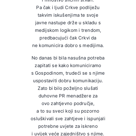
Pa čak i ljudi Crkve podliježu
takvim iskušenjima te svoje
javne nastupe drže u skladu s
medijskom logikom i trendom,
predbacujući čak Crkvi da
ne komunicira dobro s medijima.
No danas bi bila nasušna potreba
zapitati se kako komuniciramo
s Gospodinom, trudeći se s njime
uspostaviti dobru komunikaciju.
Zato bi bilo poželjno slušati
duhovne PR menadžere za
ovo zahtjevno područje,
a to su sveci koji su pozorno
osluškivali sve zahtjeve i ispunjali
potrebne uvjete za iskreno
i uvijek veće zajedništvo s njime.