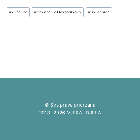
Post
#
križaljke
#
Prikazanje Gospodinovo
#
Svijećnica
Tags:
© Sva prava pridržana
2013.-2026. VJERA I DJELA