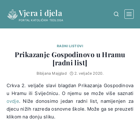
Skip
Vjera i djela
to
content
PORTAL KATOLIČKIH TEOLOGA
RADNI LISTOVI
Prikazanje Gospodinovo u Hramu
[radni list]
Bibijana Majglad
2. veljače 2020.
Crkva 2. veljače slavi blagdan Prikazanja Gospodinova
u Hramu ili Svijećnicu. O njemu se može više saznati
ovdje
. Niže donosimo jedan radni list, namijenjen za
djecu nižih razreda osnovne škole. Može ga se preuzeti
klikom na donju sliku.