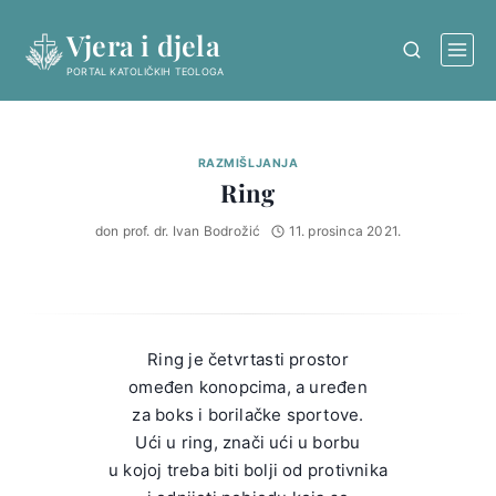
Skip
Vjera i djela
to
content
PORTAL KATOLIČKIH TEOLOGA
RAZMIŠLJANJA
Ring
don prof. dr. Ivan Bodrožić
11. prosinca 2021.
Ring je četvrtasti prostor
omeđen konopcima, a uređen
za boks i borilačke sportove.
Ući u ring, znači ući u borbu
u kojoj treba biti bolji od protivnika