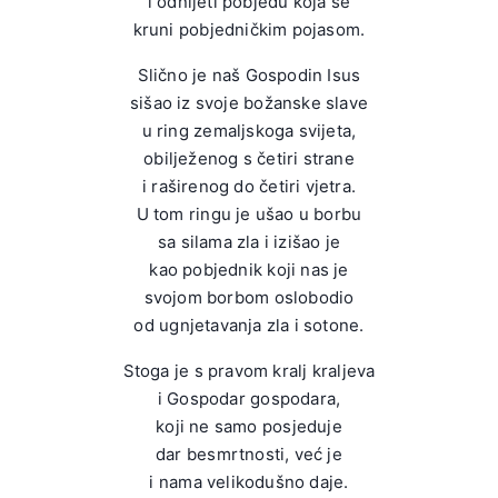
i odnijeti pobjedu koja se
kruni pobjedničkim pojasom.
Slično je naš Gospodin Isus
sišao iz svoje božanske slave
u ring zemaljskoga svijeta,
obilježenog s četiri strane
i raširenog do četiri vjetra.
U tom ringu je ušao u borbu
sa silama zla i izišao je
kao pobjednik koji nas je
svojom borbom oslobodio
od ugnjetavanja zla i sotone.
Stoga je s pravom kralj kraljeva
i Gospodar gospodara,
koji ne samo posjeduje
dar besmrtnosti, već je
i nama velikodušno daje.