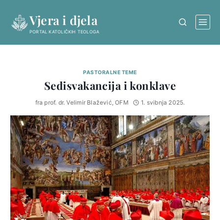
Skip
Vjera i djela
to
content
PORTAL KATOLIČKIH TEOLOGA
PASTORALNE TEME
Sedisvakancija i konklave
fra prof. dr. Velimir Blažević, OFM
1. svibnja 2025.