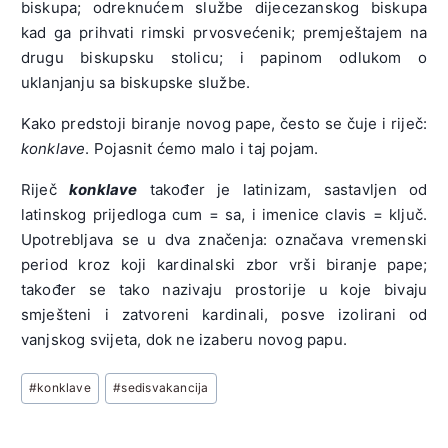
biskupa; odreknućem službe dijecezanskog biskupa
kad ga prihvati rimski prvosvećenik; premještajem na
drugu biskupsku stolicu; i papinom odlukom o
uklanjanju sa biskupske službe.
Kako predstoji biranje novog pape, često se čuje i riječ:
konklave
. Pojasnit ćemo malo i taj pojam.
Riječ
konklave
također je latinizam, sastavljen od
latinskog prijedloga cum = sa, i imenice clavis󠄞 = ključ.
Upotrebljava se u dva značenja: označava vremenski
period kroz koji kardinalski zbor vrši biranje pape;
također se tako nazivaju prostorije u koje bivaju
smješteni i zatvoreni kardinali, posve izolirani od
vanjskog svijeta, dok ne izaberu novog papu.
Post
#
konklave
#
sedisvakancija
Tags: