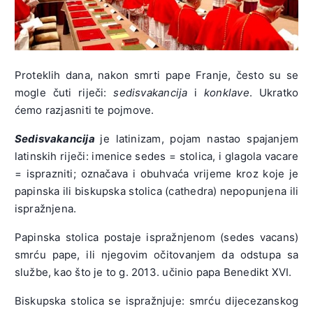
Proteklih dana, nakon smrti pape Franje, često su se
mogle čuti riječi:
sedisvakancija
i
konklave
. Ukratko
ćemo razjasniti te pojmove.
Sedisvakancija
je latinizam, pojam nastao spajanjem
latinskih riječi: imenice sedes = stolica, i glagola vacare
= isprazniti; označava i obuhvaća vrijeme kroz koje je
papinska ili biskupska stolica (cathedra) nepopunjena ili
ispražnjena.
Papinska stolica postaje ispražnjenom (sedes vacans)
smrću pape, ili njegovim očitovanjem da odstupa sa
službe, kao što je to g. 2013. učinio papa Benedikt XVI.
Biskupska stolica se ispražnjuje: smrću dijecezanskog