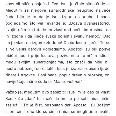
apostoli slično osjećali. Evo. Isus je činio silna čudesa.
Međutim za njegove sunarodnjake neupitno najveće
čudo bilo je to da je Isus izgonio zloduhe. I sada,
pogledajmo što veli evanđelje: „Dozva dvanaestoricu
svojih učenika i dade im vlast nad nečistim dusima: da
ih izgone i da liječe svaku bolest i svaku nemoć.“ Dao
im je vlast da izgone zloduhe! Da čudesno liječe! To su
silno veliki darovi! Pogledajmo. Apostoli su bili posve
obični ljudi i prije Isusova poziva nisu se ničim isticali
među svojim sunarodnjacima, što znači da nisu bili
nešto pobožniji od ostalih. Isus je izabrao obične ljude,
ribare i trgovce. I oni sada, poput drevnih proroka, oni
naviještaju i čine čudesa!
Mama, vidi me!
Važno je, međutim ovo zapaziti: Isus im je dao tu vlast,
Kad kaže „dao“ to znači da oni to po sebi nisu ničim
zaslužili. To je čist, besplatan dar. Apostoli su Božjom
silom činili ono što su činili i nisu se mogli time hvaliti.