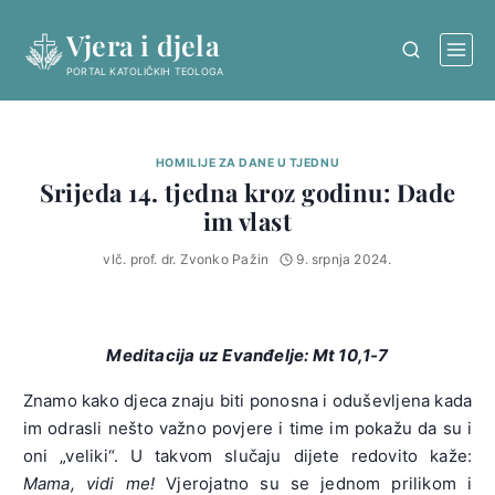
Skip
Vjera i djela
to
content
PORTAL KATOLIČKIH TEOLOGA
HOMILIJE ZA DANE U TJEDNU
Srijeda 14. tjedna kroz godinu: Dade
im vlast
vlč. prof. dr. Zvonko Pažin
9. srpnja 2024.
Meditacija uz Evanđelje:
Mt 10,1-7
Znamo kako djeca znaju biti ponosna i oduševljena kada
im odrasli nešto važno povjere i time im pokažu da su i
oni „veliki“. U takvom slučaju dijete redovito kaže:
Mama, vidi me!
Vjerojatno su se jednom prilikom i