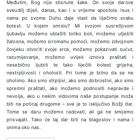
Međutim, Bog nije stisnute šake. On svoje darove
sveudilj dijeli, danas, kao i u vrijeme apostola. Isus i
nama po svome Duhu daje vlast da liječimo svaku
bolest. U kojem smislu? Mi svojom susretljivom
ljubavlju možemo ublažiti toliko boli, možemo utješiti
žalosna, možemo siromahu pomoći, možemo zdvojnom
čovjeku otvoriti svoje srce, možemo pokazivati sućut,
razumijevanje, možemo uvijek iznova praštati i
nesebično ljubiti te tako liječiti bolest grijeha,
nestrpljivosti i oholosti. Pri tome je bitno da se ne
oholimo. Ako smo strpljivi, ako smo dobrostivi, ako smo
spremni praštati, ako možemo podnositi nepravde i
nevolje, ako u nekim vidovima naše postupanje može
biti na poticaj drugome – sve je to isključivo Božji dar.
Tome se daru možemo radovati, ali ga ne smijemo
prisvajati. Tako će taj dar biti na blagoslov i nama i
onima oko nas.
Post