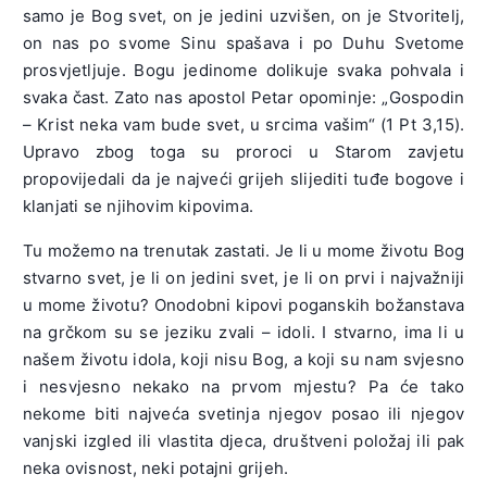
samo je Bog svet, on je jedini uzvišen, on je Stvoritelj,
on nas po svome Sinu spašava i po Duhu Svetome
prosvjetljuje. Bogu jedinome dolikuje svaka pohvala i
svaka čast. Zato nas apostol Petar opominje: „Gospodin
– Krist neka vam bude svet, u srcima vašim“ (1 Pt 3,15).
Upravo zbog toga su proroci u Starom zavjetu
propovijedali da je najveći grijeh slijediti tuđe bogove i
klanjati se njihovim kipovima.
Tu možemo na trenutak zastati. Je li u mome životu Bog
stvarno svet, je li on jedini svet, je li on prvi i najvažniji
u mome životu? Onodobni kipovi poganskih božanstava
na grčkom su se jeziku zvali – idoli. I stvarno, ima li u
našem životu idola, koji nisu Bog, a koji su nam svjesno
i nesvjesno nekako na prvom mjestu? Pa će tako
nekome biti najveća svetinja njegov posao ili njegov
vanjski izgled ili vlastita djeca, društveni položaj ili pak
neka ovisnost, neki potajni grijeh.