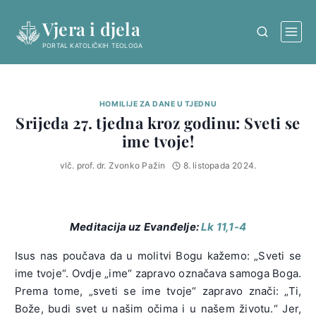
Skip
Vjera i djela
to
content
PORTAL KATOLIČKIH TEOLOGA
HOMILIJE ZA DANE U TJEDNU
Srijeda 27. tjedna kroz godinu: Sveti se
ime tvoje!
vlč. prof. dr. Zvonko Pažin
8. listopada 2024.
Meditacija uz Evanđelje:
Lk 11,1-4
Isus nas poučava da u molitvi Bogu kažemo: „Sveti se
ime tvoje“. Ovdje „ime“ zapravo označava samoga Boga.
Prema tome, „sveti se ime tvoje“ zapravo znači: „Ti,
Bože, budi svet u našim očima i u našem životu.“ Jer,