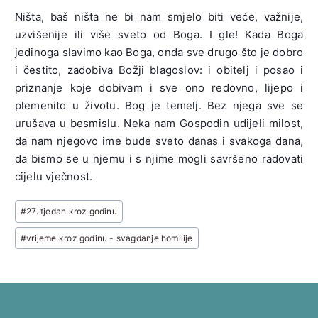
Ništa, baš ništa ne bi nam smjelo biti veće, važnije,
uzvišenije ili više sveto od Boga. I gle! Kada Boga
jedinoga slavimo kao Boga, onda sve drugo što je dobro
i čestito, zadobiva Božji blagoslov: i obitelj i posao i
priznanje koje dobivam i sve ono redovno, lijepo i
plemenito u životu. Bog je temelj. Bez njega sve se
urušava u besmislu. Neka nam Gospodin udijeli milost,
da nam njegovo ime bude sveto danas i svakoga dana,
da bismo se u njemu i s njime mogli savršeno radovati
cijelu vječnost.
Post
#
27. tjedan kroz godinu
Tags:
#
vrijeme kroz godinu - svagdanje homilije