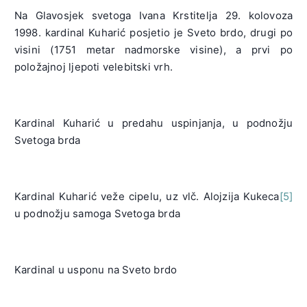
Na Glavosjek svetoga Ivana Krstitelja 29. kolovoza
1998. kardinal Kuharić posjetio je Sveto brdo, drugi po
visini (1751 metar nadmorske visine), a prvi po
položajnoj ljepoti velebitski vrh.
Kardinal Kuharić u predahu uspinjanja, u podnožju
Svetoga brda
Kardinal Kuharić veže cipelu, uz vlč. Alojzija Kukeca
[5]
u podnožju samoga Svetoga brda
Kardinal u usponu na Sveto brdo