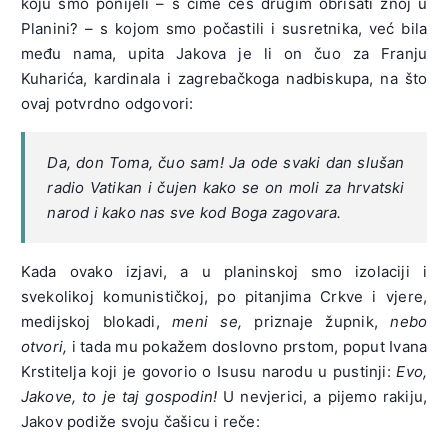
koju smo ponijeli – s čime ćeš drugim obrisati znoj u
Planini? – s kojom smo počastili i susretnika, već bila
među nama, upita Jakova je li on čuo za Franju
Kuharića, kardinala i zagrebačkoga nadbiskupa, na što
ovaj potvrdno odgovori:
Da, don Toma, čuo sam! Ja ode svaki dan slušan
radio Vatikan i čujen kako se on moli za hrvatski
narod i kako nas sve kod Boga zagovara.
Kada ovako izjavi, a u planinskoj smo izolaciji i
svekolikoj komunističkoj, po pitanjima Crkve i vjere,
medijskoj blokadi,
meni se,
priznaje župnik,
nebo
otvori,
i tada mu pokažem doslovno prstom, poput Ivana
Krstitelja koji je govorio o Isusu narodu u pustinji:
Evo,
Jakove, to je taj gospodin!
U nevjerici, a pijemo rakiju,
Jakov podiže svoju čašicu i reče: