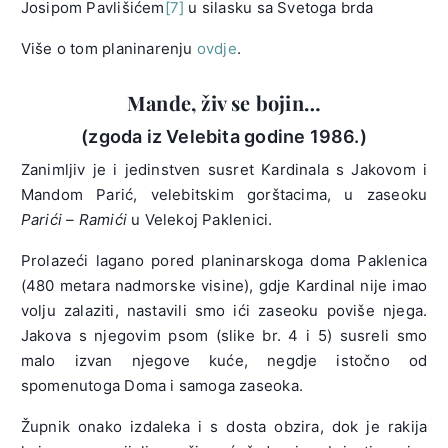
Josipom Pavlišićem
[7]
u silasku sa Svetoga brda
Više o tom planinarenju
ovdje
.
Mande, živ se bojin…
(zgoda iz Velebita godine 1986.)
Zanimljiv je i jedinstven susret Kardinala s Jakovom i
Mandom Parić, velebitskim gorštacima, u zaseoku
Parići – Ramići
u Velekoj Paklenici.
Prolazeći lagano pored planinarskoga doma Paklenica
(480 metara nadmorske visine), gdje Kardinal nije imao
volju zalaziti, nastavili smo ići zaseoku poviše njega.
Jakova s njegovim psom (slike br. 4 i 5) susreli smo
malo izvan njegove kuće, negdje istočno od
spomenutoga Doma i samoga zaseoka.
Župnik onako izdaleka i s dosta obzira, dok je rakija