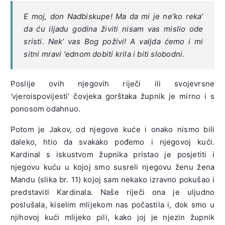
E moj, don Nadbiskupe! Ma da mi je ne’ko reka’
da ću iljadu godina živiti nisam vas mislio ode
sristi. Nek’ vas Bog poživi! A valjda ćemo i mi
sitni mravi ‘ednom dobiti krila i biti slobodni.
Poslije ovih njegovih riječi ili svojevrsne
‘vjeroispovijesti’ čovjeka gorštaka župnik je mirno i s
ponosom odahnuo.
Potom je Jakov, od njegove kuće i onako nismo bili
daleko, htio da svakako pođemo i njegovoj kući.
Kardinal s iskustvom župnika pristao je posjetiti i
njegovu kuću u kojoj smo susreli njegovu ženu žena
Mandu (slika br. 11) kojoj sam nekako izravno pokušao i
predstaviti Kardinala. Naše riječi ona je uljudno
poslušala, kiselim mlijekom nas počastila i, dok smo u
njihovoj kući mlijeko pili, kako joj je njezin župnik