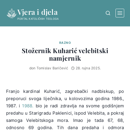
Skip
Vjera i djela
to
content
PORTAL KATOLIČKIH TEOLOGA
RAZNO
Stožernik Kuharić velebitski
namjernik
don Tomislav Baričević
28. rujna 2025.
Franjo kardinal Kuharić, zagrebački nadbiskup, po
preporuci svoga liječnika, u kolovozima godina 1986.,
1987. i
1988.
bio je radi zdravlja na svome godišnjem
predahu u Starigradu Paklenici, ispod Velebita, a pokraj
samoga Velebitskoga mora. Imao je tada 67, 68,
odnosno 69 godina. Tih dana predaha i odmora