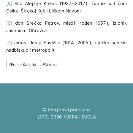
[5]
vlč. Alojzije Kukec (1937.–2017.), župnik u Ličom
Osiku, Širokoj Kuli i Ličkom Novom
[6]
don Srećko Petrov, mlađi (rođen 1957.), župnik
Jasenica i Obrovca
[7]
mons. Josip Pavlišić (1914.–2005.), riječko-senjski
nadbiskup i metropolit
Post
#
Franjo Kuharić
#
Velebit
Tags:
© Sva prava pridržana
2013.-2026. VJERA I DJELA