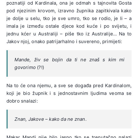
poznatiji od Kardinala, ona je odmah s tajnovita Gosta
pod njezinim krovom, izravno župnika zapitkivala kako
je dolje u selu, tko je sve umro, tko se rodio, je li – a
imala je između ostale djece kod kuće i po svijetu, i
jednu kćer u Australiji – piše tko iz Australije… Na to
Jakov njoj, onako patrijarhalno i suvereno, primijeti:
Mande, živ se bojin da ti ne znaš s kim mi
govorimo
(?!)
Na to će ona njemu, a sve se događa pred Kardinalom,
koji je bio župnik i s jednostavnim ljudima veoma se
dobro snalazi:
Znan, Jakove – kako da ne znan
.
Makar Mandi nije bilo jasno tko se trenutačno nalazi