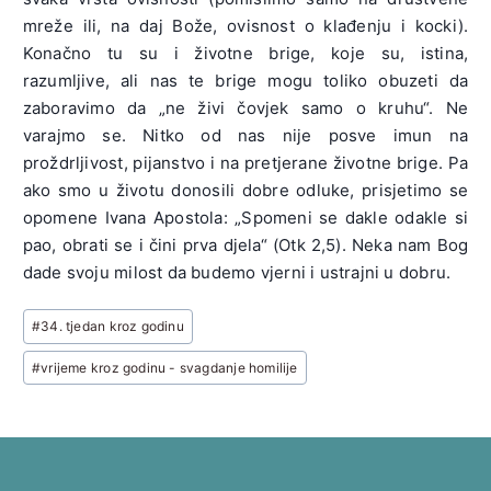
mreže ili, na daj Bože, ovisnost o klađenju i kocki).
Konačno tu su i životne brige, koje su, istina,
razumljive, ali nas te brige mogu toliko obuzeti da
zaboravimo da „ne živi čovjek samo o kruhu“. Ne
varajmo se. Nitko od nas nije posve imun na
proždrljivost, pijanstvo i na pretjerane životne brige. Pa
ako smo u životu donosili dobre odluke, prisjetimo se
opomene Ivana Apostola: „Spomeni se dakle odakle si
pao, obrati se i čini prva djela“ (Otk 2,5). Neka nam Bog
dade svoju milost da budemo vjerni i ustrajni u dobru.
Post
#
34. tjedan kroz godinu
Tags:
#
vrijeme kroz godinu - svagdanje homilije