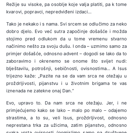
Režije su visoke, pa osoblje koje valja platiti, pa k tome
kvarovi, popravci, nepredviđeni izdaci…
Tako je nekako i s nama. Svi srcem se odlučimo za neko
dobro djelo. Evo već sutra započinje došašće i možda
stojimo pred odlukom da u tome vremenu stvarno
načinimo nešto za svoju dušu. I onda – uzmimo samo za
primjer došašće, odnosno advent – dogodi se lako da to
zaboravimo i okrenemo se onome što svijet nudi:
blještavilu, potrošnji, sebičnosti, ovisnostima… A Isus
trijezno kaže: „Pazite na se da vam srca ne otežaju u
proždrljivosti, pijanstvu i u životnim brigama te vas
iznenada ne zatekne onaj Dan.“
Evo, upravo to. Da nam srca ne otežaju. Jer, i ne
primjećujemo kako se lako – malo po malo – odajemo
strastima, a to su, veli Isus, proždrljivost, odnosno
neprestana trka za užicima, zatim pijanstvo, odnosno
svaka vrsta ovisnosti (pomislimo samo na društvene