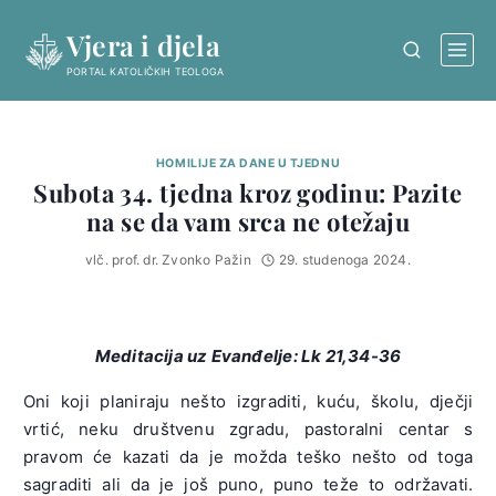
Skip
Vjera i djela
to
content
PORTAL KATOLIČKIH TEOLOGA
HOMILIJE ZA DANE U TJEDNU
Subota 34. tjedna kroz godinu: Pazite
na se da vam srca ne otežaju
vlč. prof. dr. Zvonko Pažin
29. studenoga 2024.
Meditacija uz Evanđelje:
Lk 21,34-36
Oni koji planiraju nešto izgraditi, kuću, školu, dječji
vrtić, neku društvenu zgradu, pastoralni centar s
pravom će kazati da je možda teško nešto od toga
sagraditi ali da je još puno, puno teže to održavati.