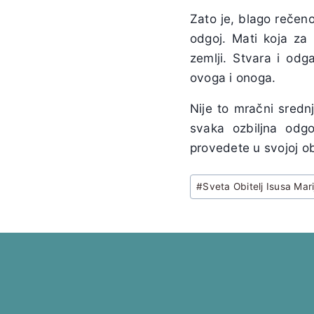
Zato je, blago rečen
odgoj. Mati koja za 
zemlji. Stvara i od
ovoga i onoga.
Nije to mračni sredn
svaka ozbiljna odg
provedete u svojoj ob
Post
#
Sveta Obitelj Isusa Mari
Tags: