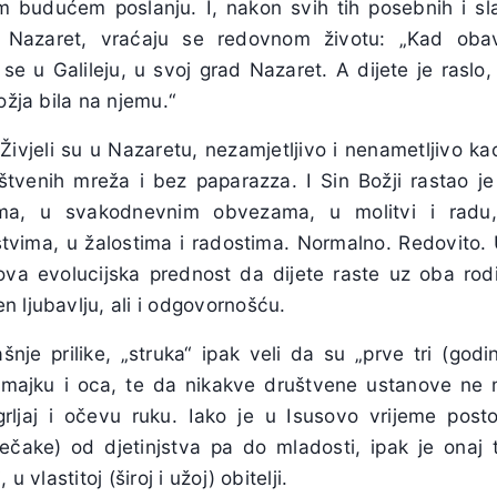
m budućem poslanju. I, nakon svih tih posebnih i sl
 Nazaret, vraćaju se redovnom životu: „Kad ob
e u Galileju, u svoj grad Nazaret. A dijete je raslo,
ožja bila na njemu.“
Živjeli su u Nazaretu, nezamjetljivo i nenametljivo ka
tvenih mreža i bez paparazza. I Sin Božji rastao je
ljima, u svakodnevnim obvezama, u molitvi i radu
stvima, u žalostima i radostima. Normalno. Redovito. U
kova evolucijska prednost da dijete raste uz oba rodi
 ljubavlju, ali i odgovornošću.
je prilike, „struka“ ipak veli da su „prve tri (godin
uz majku i oca, te da nikakve društvene ustanove ne
grljaj i očevu ruku. Iako je u Isusovo vrijeme pos
čake) od djetinjstva pa do mladosti, ipak je onaj t
u vlastitoj (široj i užoj) obitelji.