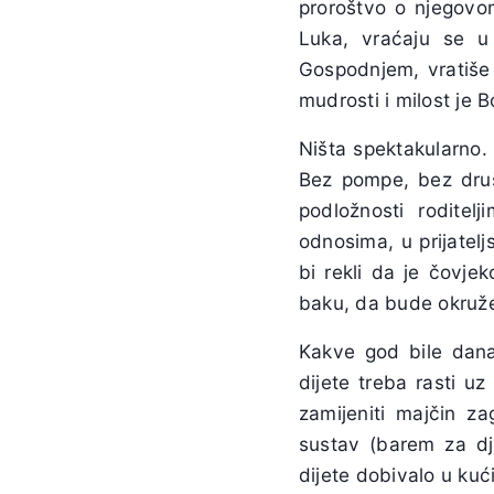
proroštvo o njegovo
Luka, vraćaju se u
Gospodnjem, vratiše s
mudrosti i milost je B
Ništa spektakularno. 
Bez pompe, bez druš
podložnosti rodite
odnosima, u prijatelj
bi rekli da je čovje
baku, da bude okružen
Kakve god bile današn
dijete treba rasti 
zamijeniti majčin za
sustav (barem za dje
dijete dobivalo u kući, 