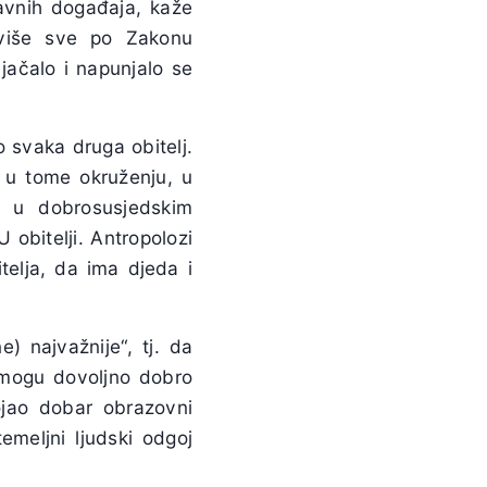
avnih događaja, kaže
aviše sve po Zakonu
 jačalo i napunjalo se
o svaka druga obitelj.
 u tome okruženju, u
, u dobrosusjedskim
 obitelji. Antropolozi
telja, da ima djeda i
e) najvažnije“, tj. da
 mogu dovoljno dobro
tojao dobar obrazovni
emeljni ljudski odgoj