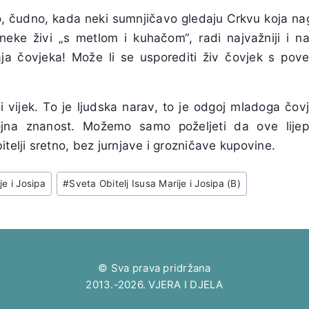
o, čudno, kada neki sumnjičavo gledaju Crkvu koja nagl
neke živi „s metlom i kuhačom“, radi najvažniji i na
gaja čovjeka! Može li se usporediti živ čovjek s po
ji vijek. To je ljudska narav, to je odgoj mladoga čo
ojna znanost. Možemo samo poželjeti da ove lije
itelji sretno, bez jurnjave i grozničave kupovine.
je i Josipa
#
Sveta Obitelj Isusa Marije i Josipa (B)
© Sva prava pridržana
2013.-2026. VJERA I DJELA