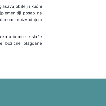
ašava obitelj i kućni
jplemenitiji posao na
većanom proizvodnjom
vjeka u čemu se slaže
pe božićne blagdane