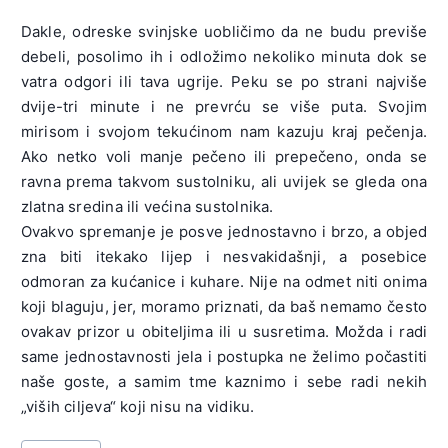
Dakle, odreske svinjske uobličimo da ne budu previše
debeli, posolimo ih i odložimo nekoliko minuta dok se
vatra odgori ili tava ugrije. Peku se po strani najviše
dvije-tri minute i ne prevrću se više puta. Svojim
mirisom i svojom tekućinom nam kazuju kraj pečenja.
Ako netko voli manje pečeno ili prepečeno, onda se
ravna prema takvom sustolniku, ali uvijek se gleda ona
zlatna sredina ili većina sustolnika.
Ovakvo spremanje je posve jednostavno i brzo, a objed
zna biti itekako lijep i nesvakidašnji, a posebice
odmoran za kućanice i kuhare. Nije na odmet niti onima
koji blaguju, jer, moramo priznati, da baš nemamo često
ovakav prizor u obiteljima ili u susretima. Možda i radi
same jednostavnosti jela i postupka ne želimo počastiti
naše goste, a samim tme kaznimo i sebe radi nekih
„viših ciljeva“ koji nisu na vidiku.
Post