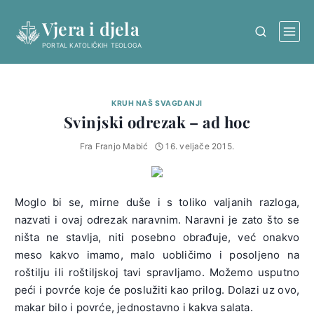
Skip
Vjera i djela
to
content
PORTAL KATOLIČKIH TEOLOGA
KRUH NAŠ SVAGDANJI
Svinjski odrezak – ad hoc
Fra Franjo Mabić
16. veljače 2015.
Moglo bi se, mirne duše i s toliko valjanih razloga,
nazvati i ovaj odrezak naravnim. Naravni je zato što se
ništa ne stavlja, niti posebno obrađuje, već onakvo
meso kakvo imamo, malo uobličimo i posoljeno na
roštilju ili roštiljskoj tavi spravljamo. Možemo usputno
peći i povrće koje će poslužiti kao prilog. Dolazi uz ovo,
makar bilo i povrće, jednostavno i kakva salata.