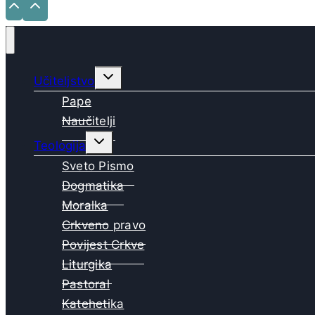
Toggle
Učiteljstvo
child
menu
Pape
Naučitelji
Toggle
Teologija
child
menu
Sveto Pismo
Dogmatika
Moralka
Crkveno pravo
Povijest Crkve
Liturgika
Pastoral
Katehetika