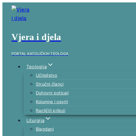
Skip
to
content
Vjera i djela
PORTAL KATOLIČKIH TEOLOGA
Teologija
Učiteljstvo
Stručni članci
Duhovni poticaji
Kolumne i osvrti
Različiti prilozi
Liturgija
Blagdani