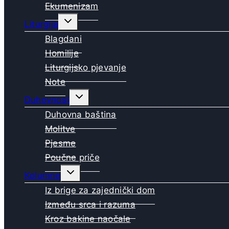
Ekumenizam
Toggle
Liturgija
child
menu
Blagdani
Homilije
Liturgijsko pjevanje
Note
Toggle
Duhovnost
child
menu
Duhovna baština
Molitve
Pjesme
Poučne priče
Toggle
Kolumne
child
menu
Iz brige za zajednički dom
Između srca i razuma
Kroz bakine naočale