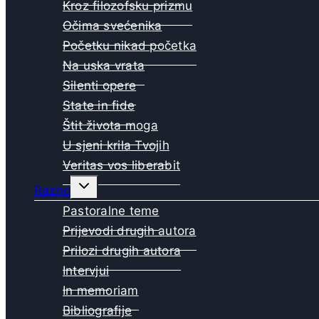
Kroz filozofsku prizmu
Očima svećenika
Početku nikad početka
Na uska vrata
Silenti opere
State in fide
Štit života moga
U sjeni krila Tvojih
Veritas vos liberabit
Toggle
Razno
child
menu
Pastoralne teme
Prijevodi drugih autora
Prilozi drugih autora
Intervjui
In memoriam
Bibliografije