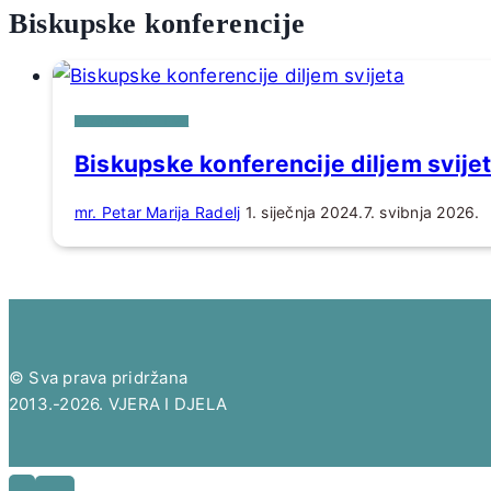
Biskupske konferencije
RAZNOVRSNE TEME
Biskupske konferencije diljem svije
mr. Petar Marija Radelj
1. siječnja 2024.
7. svibnja 2026.
© Sva prava pridržana
2013.-2026. VJERA I DJELA