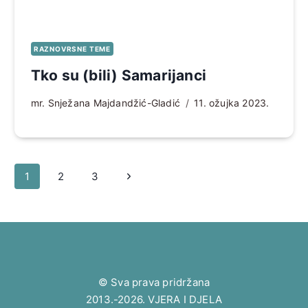
RAZNOVRSNE TEME
Tko su (bili) Samarijanci
mr. Snježana Majdandžić-Gladić
11. ožujka 2023.
Page
Sljedeća
1
2
3
navigation
stranica
© Sva prava pridržana
2013.-2026. VJERA I DJELA