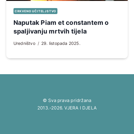
CRKVENO UČITELJSTVO
Naputak Piam et constantem o
spaljivanju mrtvih tijela
Uredništvo
29. listopada 2025.
© Sva prava pridržana
2013.-2026. VJERA I DJELA