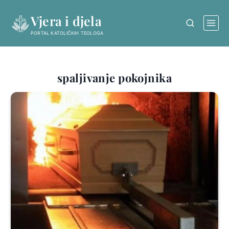
Skip
Vjera i djela
to
content
PORTAL KATOLIČKIH TEOLOGA
spaljivanje pokojnika